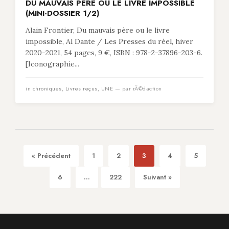
DU MAUVAIS PÈRE OU LE LIVRE IMPOSSIBLE
(MINI-DOSSIER 1/2)
Alain Frontier, Du mauvais père ou le livre
impossible, Al Dante / Les Presses du réel, hiver
2020-2021, 54 pages, 9 €, ISBN : 978-2-37896-203-6.
[Iconographie...
in
chroniques
,
Livres reçus
,
UNE
— par rÃ©daction
« Précédent
1
2
3
4
5
6
...
222
Suivant »