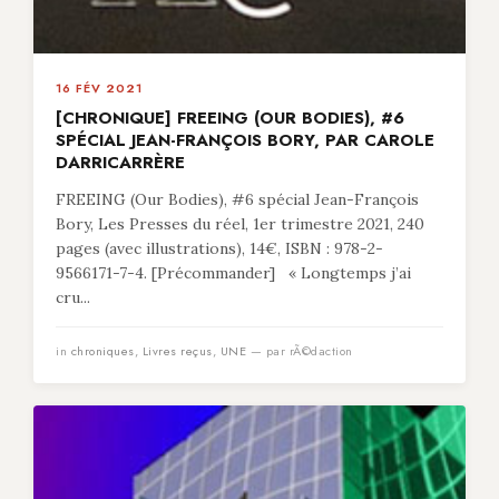
16 FÉV 2021
[CHRONIQUE] FREEING (OUR BODIES), #6
SPÉCIAL JEAN-FRANÇOIS BORY, PAR CAROLE
DARRICARRÈRE
FREEING (Our Bodies), #6 spécial Jean-François
Bory, Les Presses du réel, 1er trimestre 2021, 240
pages (avec illustrations), 14€, ISBN : 978-2-
9566171-7-4. [Précommander] « Longtemps j’ai
cru...
in
chroniques
,
Livres reçus
,
UNE
— par rÃ©daction