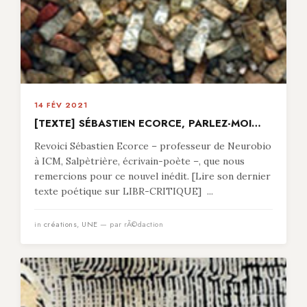
14 FÉV 2021
[TEXTE] SÉBASTIEN ECORCE, PARLEZ-MOI…
Revoici Sébastien Ecorce – professeur de Neurobio
à ICM, Salpètrière, écrivain-poète –, que nous
remercions pour ce nouvel inédit. [Lire son dernier
texte poétique sur LIBR-CRITIQUE] ...
in
créations
,
UNE
— par rÃ©daction