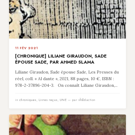
11 FÉV 2021
[CHRONIQUE] LILIANE GIRAUDON, SADE
ÉPOUSE SADE, PAR AHMED SLAMA
Liliane Giraudon, Sade épouse Sade, Les Presses du
réel, coll. « Al dante », 2021, 88 pages, 10 €, ISBN :
978-2-37896-204-3. On connaît Liliane Giraudon,...
in
chroniques
,
Livres reçus
,
UNE
— par rÃ©daction