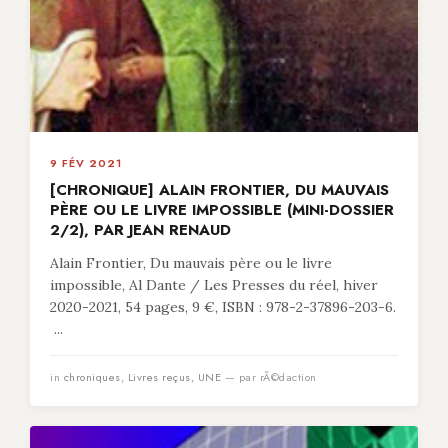
9 FÉV 2021
[CHRONIQUE] ALAIN FRONTIER, DU MAUVAIS
PÈRE OU LE LIVRE IMPOSSIBLE (MINI-DOSSIER
2/2), PAR JEAN RENAUD
Alain Frontier, Du mauvais père ou le livre
impossible, Al Dante / Les Presses du réel, hiver
2020-2021, 54 pages, 9 €, ISBN : 978-2-37896-203-6.
...
in
chroniques
,
Livres reçus
,
UNE
— par rÃ©daction