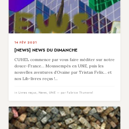
14 FÉV 2021
[NEWS] NEWS DU DIMANCHE
CUHEL commence par vous faire méditer sur notre
douce-France… Moussempès en UNE, puis les
nouvelles aventures d’Ovaine par Tristan Felix… et
nos Lib-livres reçus !...
in
Livres reçus
,
News
,
UNE
— par Fabrice Thumerel