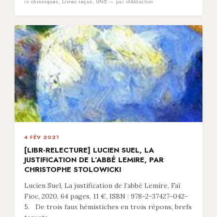
in
chroniques
,
Livres reçus
,
UNE
— par rÃ©daction
4 FÉV 2021
[LIBR-RELECTURE] LUCIEN SUEL, LA
JUSTIFICATION DE L’ABBÉ LEMIRE, PAR
CHRISTOPHE STOLOWICKI
Lucien Suel, La justification de l’abbé Lemire, Faï
Fioc, 2020, 64 pages, 11 €, ISBN : 978-2-37427-042-
5. De trois faux hémistiches en trois répons, brefs