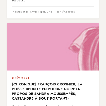
tercets...
in
chroniques
,
Livres reçus
,
UNE
— par rÃ©daction
2 FÉV 2021
[CHRONIQUE] FRANÇOIS CROSNIER, LA
POÉSIE RÉDUITE EN POUDRE NOIRE (À
PROPOS DE SANDRA MOUSSEMPÈS,
CASSANDRE À BOUT PORTANT)