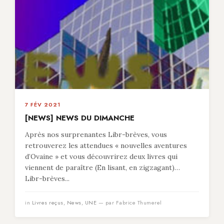
7 FÉV 2021
[NEWS] NEWS DU DIMANCHE
Après nos surprenantes Libr-brèves, vous
retrouverez les attendues « nouvelles aventures
d’Ovaine » et vous découvrirez deux livres qui
viennent de paraître (En lisant, en zigzagant)…
Libr-brèves...
in
Livres reçus
,
News
,
UNE
— par Fabrice Thumerel