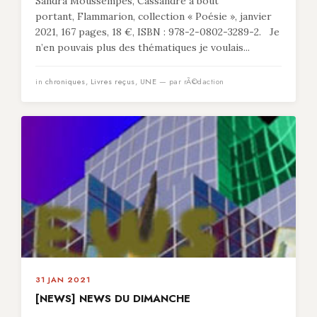
Sandra Moussempès, Cassandre à bout
portant, Flammarion, collection « Poésie », janvier
2021, 167 pages, 18 €, ISBN : 978-2-0802-3289-2. Je
n’en pouvais plus des thématiques je voulais...
in
chroniques
,
Livres reçus
,
UNE
— par rÃ©daction
31 JAN 2021
[NEWS] NEWS DU DIMANCHE