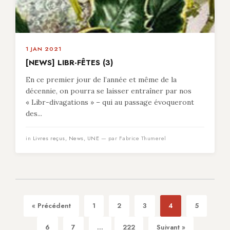
1 JAN 2021
[NEWS] LIBR-FÊTES (3)
En ce premier jour de l’année et même de la
décennie, on pourra se laisser entraîner par nos
« Libr-divagations » – qui au passage évoqueront
des...
in
Livres reçus
,
News
,
UNE
— par Fabrice Thumerel
« Précédent
1
2
3
4
5
6
7
...
222
Suivant »