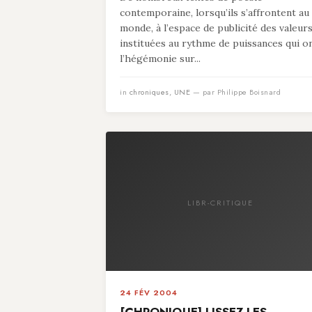
contemporaine, lorsqu’ils s’affrontent au
monde, à l’espace de publicité des valeur
instituées au rythme de puissances qui o
l’hégémonie sur...
in
chroniques
,
UNE
— par Philippe Boisnard
LIBR-CRITIQUE
24 FÉV 2004