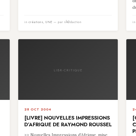
d
du
in
créations
,
UNE
— par rÃ©daction
i
LIBR-CRITIQUE
28 OCT 2004
2
[LIVRE] NOUVELLES IMPRESSIONS
[
D’AFRIQUE DE RAYMOND ROUSSEL
C
P
>> Nouvelles Impressions d’Afrique, mise