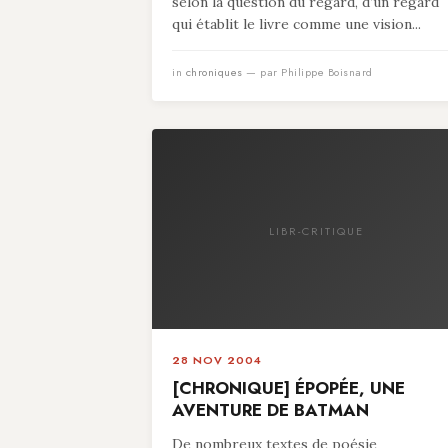
selon la question du regard, d’un regard
qui établit le livre comme une vision...
in
chroniques
— par Philippe Boisnard
LIBR-CRITIQUE
28 NOV 2004
[CHRONIQUE] ÉPOPÉE, UNE
AVENTURE DE BATMAN
De nombreux textes de poésie