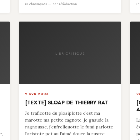
in
chroniques
— par rÃ©daction
i
LIBR-CRITIQUE
9 AVR 2005
2
[TEXTE] SLOAP DE THIERRY RAT
[
A
Je traficotte du plosiplotte c’est ma
marotte ma petite cagnote, je gnaude la
L
ragnousse, j’enfreliquotte le fumi parlotte
é
e,
l’aristote pet au l’aimé douce la rustre...
p