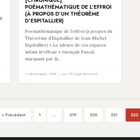
[CHRONIQUE]
POÉMATHÉMATIQUE DE L’EFFROI
(À PROPOS D’UN THÉORÈME
ng
D’ESPITALLIER)
Poémathématique de l’effroi (à propos du
Théorème d’Espitallier de Jean-Michel
Espitallier) « Le silence de ces espaces
infinis m’effraie » énonçait Pascal,
marquant par là...
in
chroniques
,
UNE
— par Philippe Boisnard
« Précédent
1
...
219
220
221
222