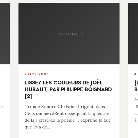
LIBR-CRITIQUE
7 OCT 2005
4
LISSEZ LES COULEURS DE JOËL
[
HUBAUT, PAR PHILIPPE BOISNARD
B
[2]
é
le
Trouée Sonore Christian Prigent, dans
I
Ceux qui merdRent disséquant la question
c
de la « crise de la poésie », exprime le fait
à 
que loin de...