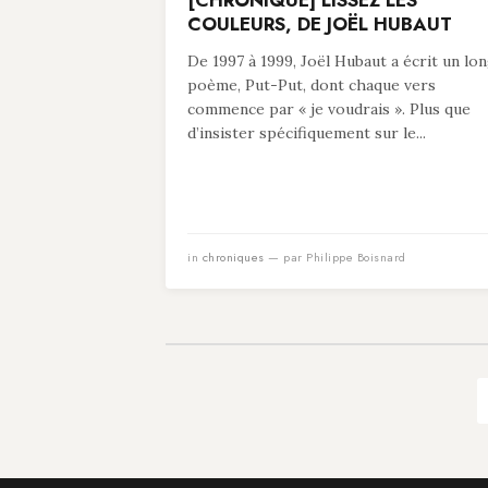
[CHRONIQUE] LISSEZ LES
COULEURS, DE JOËL HUBAUT
De 1997 à 1999, Joël Hubaut a écrit un lo
poème, Put-Put, dont chaque vers
commence par « je voudrais ». Plus que
d’insister spécifiquement sur le...
in
chroniques
— par Philippe Boisnard