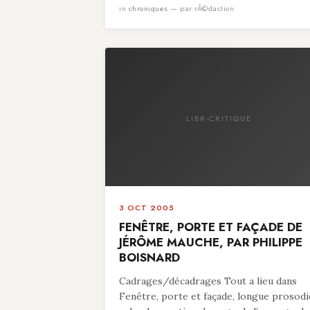
in
chroniques
— par rÃ©daction
LIBR-CRITIQUE
3 OCT 2005
FENÊTRE, PORTE ET FAÇADE DE
JÉRÔME MAUCHE, PAR PHILIPPE
BOISNARD
Cadrages/décadrages Tout a lieu dans
Fenêtre, porte et façade, longue prosodi