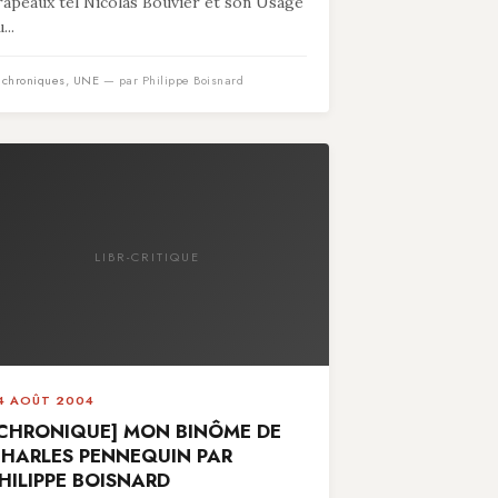
rapeaux tel Nicolas Bouvier et son Usage
...
n
chroniques
,
UNE
— par Philippe Boisnard
LIBR-CRITIQUE
4 AOÛT 2004
CHRONIQUE] MON BINÔME DE
HARLES PENNEQUIN PAR
HILIPPE BOISNARD