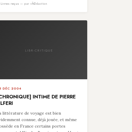
n
Livres reçus
— par rÃ©daction
LIBR-CRITIQUE
8 DÉC 2004
CHRONIQUE] INTIME DE PIERRE
LFERI
a littérature de voyage est bien
videmment connue, déjà jouée, et même
ossède en France certains portes