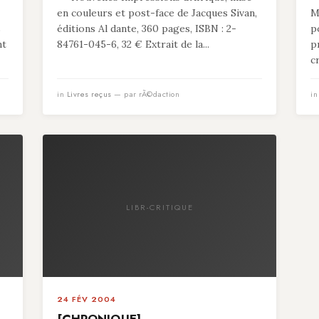
en couleurs et post-face de Jacques Sivan,
M
s
éditions Al dante, 360 pages, ISBN : 2-
p
nt
84761-045-6, 32 € Extrait de la...
p
c
in
Livres reçus
— par rÃ©daction
i
LIBR-CRITIQUE
24 FÉV 2004