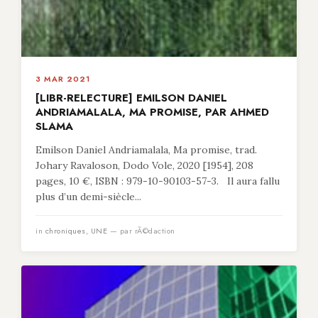
3 MAR 2021
[LIBR-RELECTURE] EMILSON DANIEL
ANDRIAMALALA, MA PROMISE, PAR AHMED
SLAMA
Emilson Daniel Andriamalala, Ma promise, trad.
Johary Ravaloson, Dodo Vole, 2020 [1954], 208
pages, 10 €, ISBN : 979-10-90103-57-3. Il aura fallu
plus d’un demi-siècle...
in
chroniques
,
UNE
— par rÃ©daction