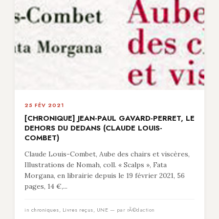
25 FÉV 2021
[CHRONIQUE] JEAN-PAUL GAVARD-PERRET, LE
DEHORS DU DEDANS (CLAUDE LOUIS-
COMBET)
Claude Louis-Combet, Aube des chairs et viscères,
Illustrations de Nomah, coll. « Scalps », Fata
Morgana, en librairie depuis le 19 février 2021, 56
pages, 14 €,...
in
chroniques
,
Livres reçus
,
UNE
— par rÃ©daction