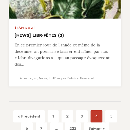
1 JAN 2021
[NEWS] LIBR-FÊTES (3)
En ce premier jour de l’année et même de la
décennie, on pourra se laisser entraîner par nos
« Libr-divagations » – qui au passage évoqueront
des...
in
Livres reçus
,
News
,
UNE
— par Fabrice Thumerel
« Précédent
1
2
3
4
5
6
7
...
222
Suivant »