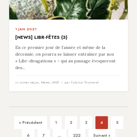
1 JAN 2021
[NEWS] LIBR-FÊTES (3)
En ce premier jour de l’année et même de la
décennie, on pourra se laisser entraîner par nos
« Libr-divagations » – qui au passage évoqueront
des...
in
Livres reçus
,
News
,
UNE
— par Fabrice Thumerel
« Précédent
1
2
3
4
5
6
7
...
222
Suivant »