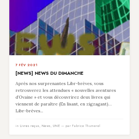
7 FÉV 2021
[NEWS] NEWS DU DIMANCHE
Après nos surprenantes Libr-brèves, vous
retrouverez les attendues « nouvelles aventures
d’Ovaine » et vous découvrirez deux livres qui
viennent de paraître (En lisant, en zigzagant)…
Libr-brèves...
in
Livres reçus
,
News
,
UNE
— par Fabrice Thumerel