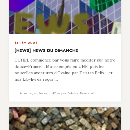
14 FÉV 2021
[NEWS] NEWS DU DIMANCHE
CUHEL commence par vous faire méditer sur notre
douce-France… Moussempès en UNE, puis les
nouvelles aventures d’Ovaine par Tristan Felix… et
nos Lib-livres reçus !...
in
Livres reçus
,
News
,
UNE
— par Fabrice Thumerel