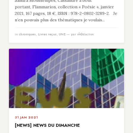
Sandra Moussempès, Cassandre à bout
portant, Flammarion, collection « Poésie », janvier
2021, 167 pages, 18 €, ISBN : 978-2-0802-3289-2. Je
n’en pouvais plus des thématiques je voulais...
in
chroniques
,
Livres reçus
,
UNE
— par rÃ©daction
31 JAN 2021
[NEWS] NEWS DU DIMANCHE