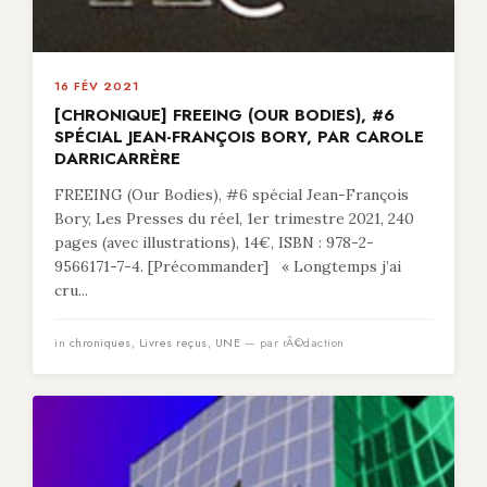
16 FÉV 2021
[CHRONIQUE] FREEING (OUR BODIES), #6
SPÉCIAL JEAN-FRANÇOIS BORY, PAR CAROLE
DARRICARRÈRE
FREEING (Our Bodies), #6 spécial Jean-François
Bory, Les Presses du réel, 1er trimestre 2021, 240
pages (avec illustrations), 14€, ISBN : 978-2-
9566171-7-4. [Précommander] « Longtemps j’ai
cru...
in
chroniques
,
Livres reçus
,
UNE
— par rÃ©daction