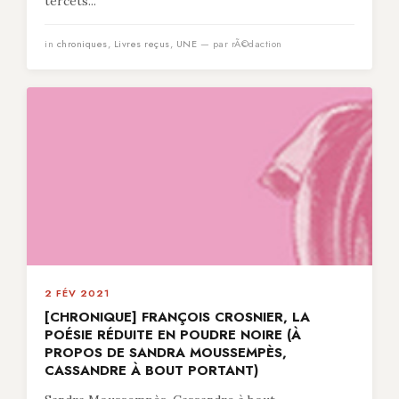
tercets...
in
chroniques
,
Livres reçus
,
UNE
— par rÃ©daction
2 FÉV 2021
[CHRONIQUE] FRANÇOIS CROSNIER, LA
POÉSIE RÉDUITE EN POUDRE NOIRE (À
PROPOS DE SANDRA MOUSSEMPÈS,
CASSANDRE À BOUT PORTANT)