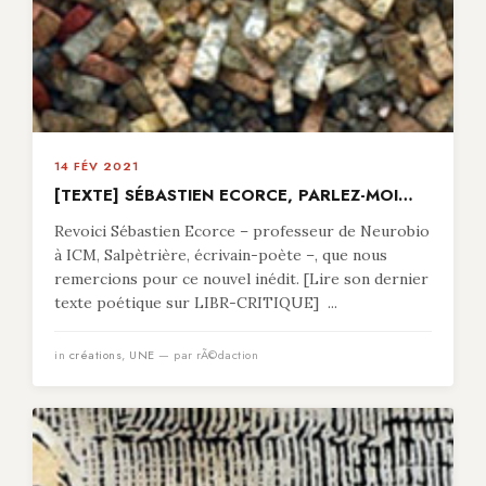
14 FÉV 2021
[TEXTE] SÉBASTIEN ECORCE, PARLEZ-MOI…
Revoici Sébastien Ecorce – professeur de Neurobio
à ICM, Salpètrière, écrivain-poète –, que nous
remercions pour ce nouvel inédit. [Lire son dernier
texte poétique sur LIBR-CRITIQUE] ...
in
créations
,
UNE
— par rÃ©daction