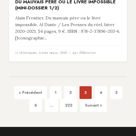
DU MAUVAIS PÈRE OU LE LIVRE IMPOSSIBLE
(MINI-DOSSIER 1/2)
Alain Frontier, Du mauvais père ou le livre
impossible, Al Dante / Les Presses du réel, hiver
2020-2021, 54 pages, 9 €, ISBN : 978-2-37896-203-6.
[Iconographie...
in
chroniques
,
Livres reçus
,
UNE
— par rÃ©daction
« Précédent
1
2
3
4
5
6
...
222
Suivant »