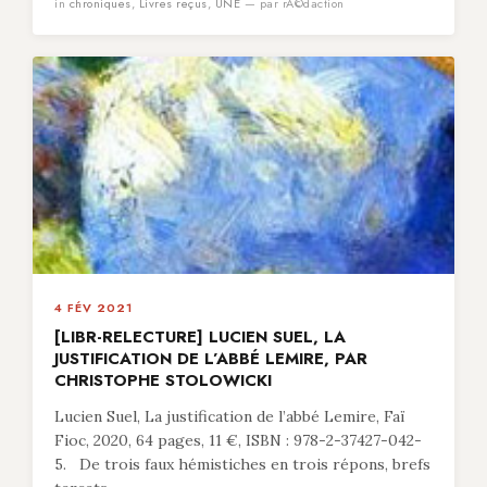
in
chroniques
,
Livres reçus
,
UNE
— par rÃ©daction
4 FÉV 2021
[LIBR-RELECTURE] LUCIEN SUEL, LA
JUSTIFICATION DE L’ABBÉ LEMIRE, PAR
CHRISTOPHE STOLOWICKI
Lucien Suel, La justification de l’abbé Lemire, Faï
Fioc, 2020, 64 pages, 11 €, ISBN : 978-2-37427-042-
5. De trois faux hémistiches en trois répons, brefs