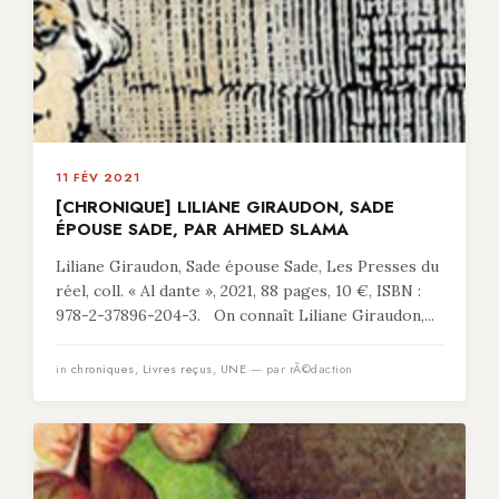
11 FÉV 2021
[CHRONIQUE] LILIANE GIRAUDON, SADE
ÉPOUSE SADE, PAR AHMED SLAMA
Liliane Giraudon, Sade épouse Sade, Les Presses du
réel, coll. « Al dante », 2021, 88 pages, 10 €, ISBN :
978-2-37896-204-3. On connaît Liliane Giraudon,...
in
chroniques
,
Livres reçus
,
UNE
— par rÃ©daction