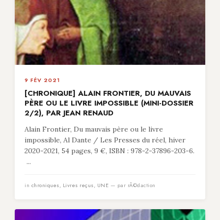
9 FÉV 2021
[CHRONIQUE] ALAIN FRONTIER, DU MAUVAIS
PÈRE OU LE LIVRE IMPOSSIBLE (MINI-DOSSIER
2/2), PAR JEAN RENAUD
Alain Frontier, Du mauvais père ou le livre
impossible, Al Dante / Les Presses du réel, hiver
2020-2021, 54 pages, 9 €, ISBN : 978-2-37896-203-6.
...
in
chroniques
,
Livres reçus
,
UNE
— par rÃ©daction