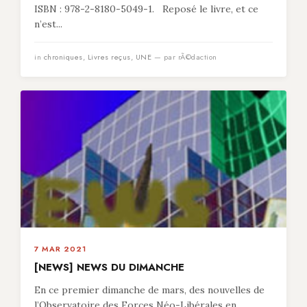
ISBN : 978-2-8180-5049-1. Reposé le livre, et ce
n’est...
in
chroniques
,
Livres reçus
,
UNE
— par rÃ©daction
7 MAR 2021
[NEWS] NEWS DU DIMANCHE
En ce premier dimanche de mars, des nouvelles de
l’Observatoire des Forces Néo-Libérales en