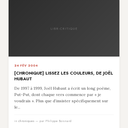
LIBR-CRITIQUE
24 FÉV 2004
[CHRONIQUE] LISSEZ LES COULEURS, DE JOËL
HUBAUT
De 1997 à 1999, Joël Hubaut a écrit un long poème,
Put-Put, dont chaque vers commence par « je
voudrais ». Plus que d’insister spécifiquement sur
le...
in
chroniques
— par Philippe Boisnard