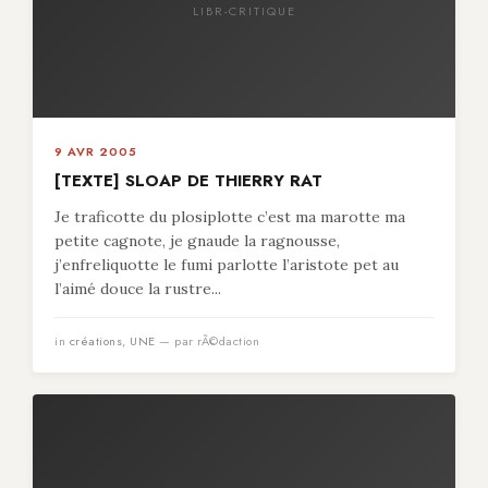
LIBR-CRITIQUE
9 AVR 2005
[TEXTE] SLOAP DE THIERRY RAT
Je traficotte du plosiplotte c’est ma marotte ma
petite cagnote, je gnaude la ragnousse,
j’enfreliquotte le fumi parlotte l’aristote pet au
l’aimé douce la rustre...
in
créations
,
UNE
— par rÃ©daction