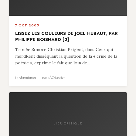
7 OCT 2005
LISSEZ LES COULEURS DE JOËL HUBAUT, PAR
PHILIPPE BOISNARD [2]
Trouée Sonore Christian Prigent, dans Ceux qui
merdRent disséquant la question de la « crise de la
poésie », exprime le fait que loin de...
in
chroniques
— par rÃ©daction
LIBR-CRITIQUE