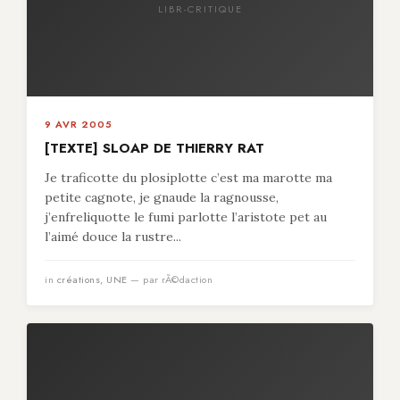
LIBR-CRITIQUE
9 AVR 2005
[TEXTE] SLOAP DE THIERRY RAT
Je traficotte du plosiplotte c’est ma marotte ma
petite cagnote, je gnaude la ragnousse,
j’enfreliquotte le fumi parlotte l’aristote pet au
l’aimé douce la rustre...
in
créations
,
UNE
— par rÃ©daction