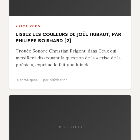
7 OCT 2005
LISSEZ LES COULEURS DE JOËL HUBAUT, PAR
PHILIPPE BOISNARD [2]
Trouée Sonore Christian Prigent, dans Ceux qui
merdRent disséquant la question de la « crise de la
poésie », exprime le fait que loin de...
in
chroniques
— par rÃ©daction
LIBR-CRITIQUE