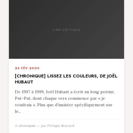
LIBR-CRITIQUE
24 FÉV 2004
[CHRONIQUE] LISSEZ LES COULEURS, DE JOËL
HUBAUT
De 1997 à 1999, Joël Hubaut a écrit un long poème,
Put-Put, dont chaque vers commence par « je
voudrais ». Plus que d’insister spécifiquement sur
le...
in
chroniques
— par Philippe Boisnard