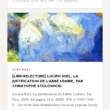
in
chroniques
,
Livres reçus
,
UNE
— par rÃ©daction
4 FÉV 2021
[LIBR-RELECTURE] LUCIEN SUEL, LA
JUSTIFICATION DE L’ABBÉ LEMIRE, PAR
CHRISTOPHE STOLOWICKI
Lucien Suel, La justification de l’abbé Lemire, Faï
Fioc, 2020, 64 pages, 11 €, ISBN : 978-2-37427-042-
5. De trois faux hémistiches en trois répons, brefs