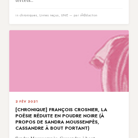
tercets...
in
chroniques
,
Livres reçus
,
UNE
— par rÃ©daction
2 FÉV 2021
[CHRONIQUE] FRANÇOIS CROSNIER, LA
POÉSIE RÉDUITE EN POUDRE NOIRE (À
PROPOS DE SANDRA MOUSSEMPÈS,
CASSANDRE À BOUT PORTANT)