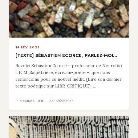
14 FÉV 2021
[TEXTE] SÉBASTIEN ECORCE, PARLEZ-MOI…
Revoici Sébastien Ecorce – professeur de Neurobio
à ICM, Salpètrière, écrivain-poète –, que nous
remercions pour ce nouvel inédit. [Lire son dernier
texte poétique sur LIBR-CRITIQUE] ...
in
créations
,
UNE
— par rÃ©daction