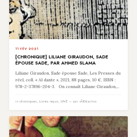
11 FÉV 2021
[CHRONIQUE] LILIANE GIRAUDON, SADE
ÉPOUSE SADE, PAR AHMED SLAMA
Liliane Giraudon, Sade épouse Sade, Les Presses du
réel, coll. « Al dante », 2021, 88 pages, 10 €, ISBN :
978-2-37896-204-3. On connaît Liliane Giraudon,...
in
chroniques
,
Livres reçus
,
UNE
— par rÃ©daction