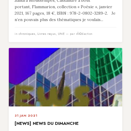
Sandra Moussempès, Cassandre à bout
portant, Flammarion, collection « Poésie », janvier
2021, 167 pages, 18 €, ISBN : 978-2-0802-3289-2. Je
n’en pouvais plus des thématiques je voulais...
in
chroniques
,
Livres reçus
,
UNE
— par rÃ©daction
31 JAN 2021
[NEWS] NEWS DU DIMANCHE