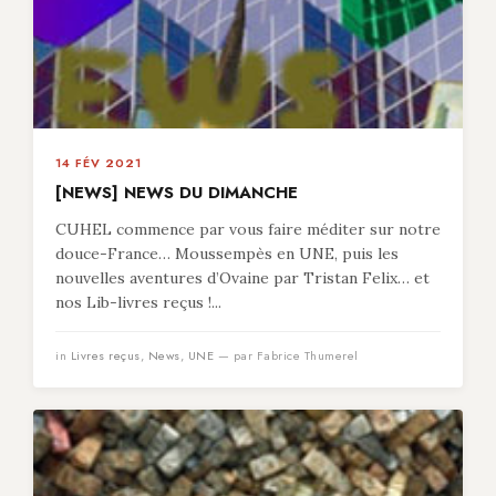
14 FÉV 2021
[NEWS] NEWS DU DIMANCHE
CUHEL commence par vous faire méditer sur notre
douce-France… Moussempès en UNE, puis les
nouvelles aventures d’Ovaine par Tristan Felix… et
nos Lib-livres reçus !...
in
Livres reçus
,
News
,
UNE
— par Fabrice Thumerel