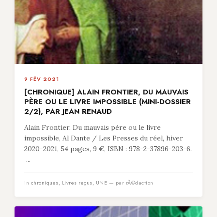
9 FÉV 2021
[CHRONIQUE] ALAIN FRONTIER, DU MAUVAIS
PÈRE OU LE LIVRE IMPOSSIBLE (MINI-DOSSIER
2/2), PAR JEAN RENAUD
Alain Frontier, Du mauvais père ou le livre
impossible, Al Dante / Les Presses du réel, hiver
2020-2021, 54 pages, 9 €, ISBN : 978-2-37896-203-6.
...
in
chroniques
,
Livres reçus
,
UNE
— par rÃ©daction