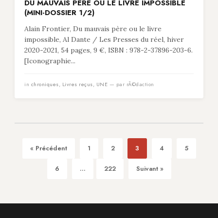
DU MAUVAIS PÈRE OU LE LIVRE IMPOSSIBLE
(MINI-DOSSIER 1/2)
Alain Frontier, Du mauvais père ou le livre
impossible, Al Dante / Les Presses du réel, hiver
2020-2021, 54 pages, 9 €, ISBN : 978-2-37896-203-6.
[Iconographie...
in
chroniques
,
Livres reçus
,
UNE
— par rÃ©daction
« Précédent
1
2
3
4
5
6
...
222
Suivant »