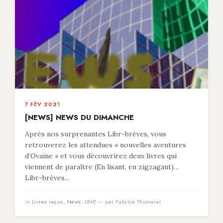
7 FÉV 2021
[NEWS] NEWS DU DIMANCHE
Après nos surprenantes Libr-brèves, vous
retrouverez les attendues « nouvelles aventures
d’Ovaine » et vous découvrirez deux livres qui
viennent de paraître (En lisant, en zigzagant)…
Libr-brèves...
in
Livres reçus
,
News
,
UNE
— par Fabrice Thumerel