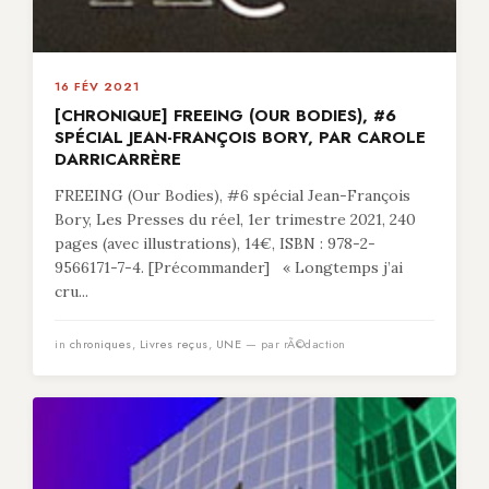
16 FÉV 2021
[CHRONIQUE] FREEING (OUR BODIES), #6
SPÉCIAL JEAN-FRANÇOIS BORY, PAR CAROLE
DARRICARRÈRE
FREEING (Our Bodies), #6 spécial Jean-François
Bory, Les Presses du réel, 1er trimestre 2021, 240
pages (avec illustrations), 14€, ISBN : 978-2-
9566171-7-4. [Précommander] « Longtemps j’ai
cru...
in
chroniques
,
Livres reçus
,
UNE
— par rÃ©daction