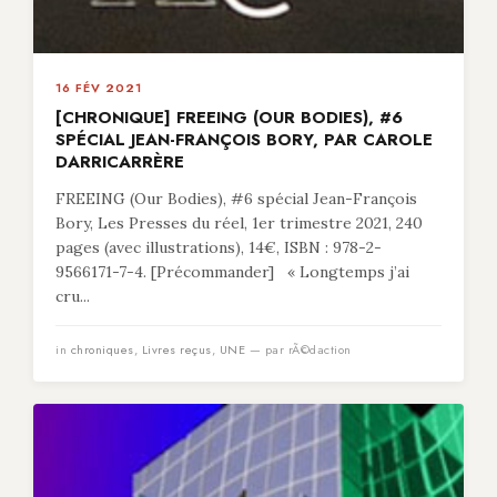
16 FÉV 2021
[CHRONIQUE] FREEING (OUR BODIES), #6
SPÉCIAL JEAN-FRANÇOIS BORY, PAR CAROLE
DARRICARRÈRE
FREEING (Our Bodies), #6 spécial Jean-François
Bory, Les Presses du réel, 1er trimestre 2021, 240
pages (avec illustrations), 14€, ISBN : 978-2-
9566171-7-4. [Précommander] « Longtemps j’ai
cru...
in
chroniques
,
Livres reçus
,
UNE
— par rÃ©daction