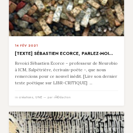
14 FÉV 2021
[TEXTE] SÉBASTIEN ECORCE, PARLEZ-MOI…
Revoici Sébastien Ecorce – professeur de Neurobio
à ICM, Salpètrière, écrivain-poète –, que nous
remercions pour ce nouvel inédit. [Lire son dernier
texte poétique sur LIBR-CRITIQUE] ...
in
créations
,
UNE
— par rÃ©daction