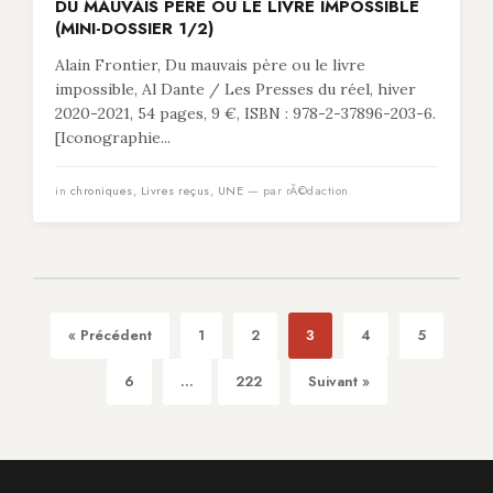
DU MAUVAIS PÈRE OU LE LIVRE IMPOSSIBLE
(MINI-DOSSIER 1/2)
Alain Frontier, Du mauvais père ou le livre
impossible, Al Dante / Les Presses du réel, hiver
2020-2021, 54 pages, 9 €, ISBN : 978-2-37896-203-6.
[Iconographie...
in
chroniques
,
Livres reçus
,
UNE
— par rÃ©daction
« Précédent
1
2
3
4
5
6
...
222
Suivant »