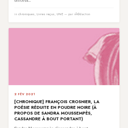
tercets...
in
chroniques
,
Livres reçus
,
UNE
— par rÃ©daction
2 FÉV 2021
[CHRONIQUE] FRANÇOIS CROSNIER, LA
POÉSIE RÉDUITE EN POUDRE NOIRE (À
PROPOS DE SANDRA MOUSSEMPÈS,
CASSANDRE À BOUT PORTANT)