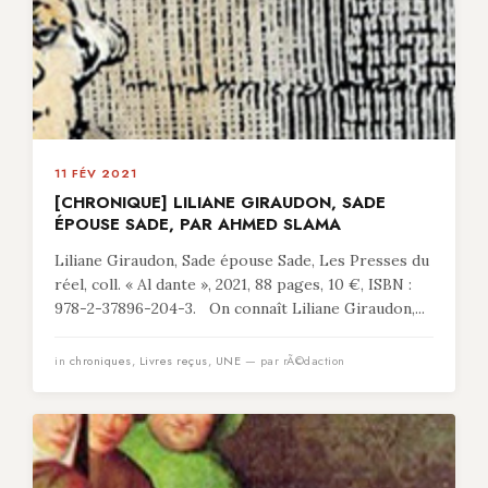
11 FÉV 2021
[CHRONIQUE] LILIANE GIRAUDON, SADE
ÉPOUSE SADE, PAR AHMED SLAMA
Liliane Giraudon, Sade épouse Sade, Les Presses du
réel, coll. « Al dante », 2021, 88 pages, 10 €, ISBN :
978-2-37896-204-3. On connaît Liliane Giraudon,...
in
chroniques
,
Livres reçus
,
UNE
— par rÃ©daction