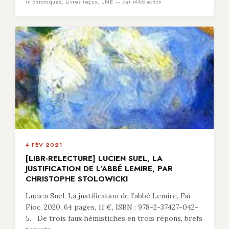
in
chroniques
,
Livres reçus
,
UNE
— par rÃ©daction
4 FÉV 2021
[LIBR-RELECTURE] LUCIEN SUEL, LA
JUSTIFICATION DE L’ABBÉ LEMIRE, PAR
CHRISTOPHE STOLOWICKI
Lucien Suel, La justification de l’abbé Lemire, Faï
Fioc, 2020, 64 pages, 11 €, ISBN : 978-2-37427-042-
5. De trois faux hémistiches en trois répons, brefs