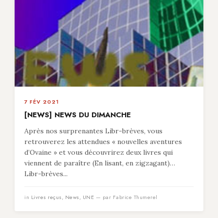
7 FÉV 2021
[NEWS] NEWS DU DIMANCHE
Après nos surprenantes Libr-brèves, vous
retrouverez les attendues « nouvelles aventures
d’Ovaine » et vous découvrirez deux livres qui
viennent de paraître (En lisant, en zigzagant)…
Libr-brèves...
in
Livres reçus
,
News
,
UNE
— par Fabrice Thumerel