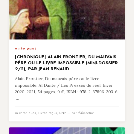
9 FÉV 2021
[CHRONIQUE] ALAIN FRONTIER, DU MAUVAIS
PÈRE OU LE LIVRE IMPOSSIBLE (MINI-DOSSIER
2/2), PAR JEAN RENAUD
Alain Frontier, Du mauvais père ou le livre
impossible, Al Dante / Les Presses du réel, hiver
2020-2021, 54 pages, 9 €, ISBN : 978-2-37896-203-6.
...
in
chroniques
,
Livres reçus
,
UNE
— par rÃ©daction