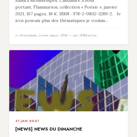
Sandra Moussempès, Cassandre à bout
portant, Flammarion, collection « Poésie », janvier
2021, 167 pages, 18 €, ISBN : 978-2-0802-3289-2. Je
n’en pouvais plus des thématiques je voulais...
in
chroniques
,
Livres reçus
,
UNE
— par rÃ©daction
31 JAN 2021
[NEWS] NEWS DU DIMANCHE