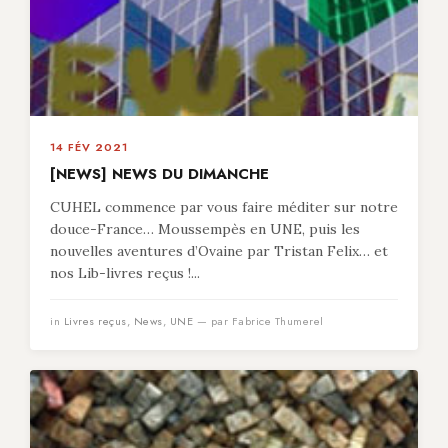
14 FÉV 2021
[NEWS] NEWS DU DIMANCHE
CUHEL commence par vous faire méditer sur notre
douce-France… Moussempès en UNE, puis les
nouvelles aventures d’Ovaine par Tristan Felix… et
nos Lib-livres reçus !...
in
Livres reçus
,
News
,
UNE
— par Fabrice Thumerel