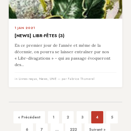
1 JAN 2021
[NEWS] LIBR-FÊTES (3)
En ce premier jour de l’année et même de la
décennie, on pourra se laisser entraîner par nos
« Libr-divagations » – qui au passage évoqueront
des...
in
Livres reçus
,
News
,
UNE
— par Fabrice Thumerel
« Précédent
1
2
3
4
5
6
7
...
222
Suivant »