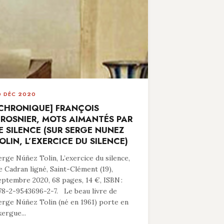
0 DÉC 2020
CHRONIQUE] FRANÇOIS
ROSNIER, MOTS AIMANTÉS PAR
E SILENCE (SUR SERGE NUNEZ
OLIN, L’EXERCICE DU SILENCE)
erge Núñez Tolin, L’exercice du silence,
e Cadran ligné, Saint-Clément (19),
eptembre 2020, 68 pages, 14 €, ISBN :
78-2-9543696-2-7. Le beau livre de
erge Núñez Tolin (né en 1961) porte en
xergue...