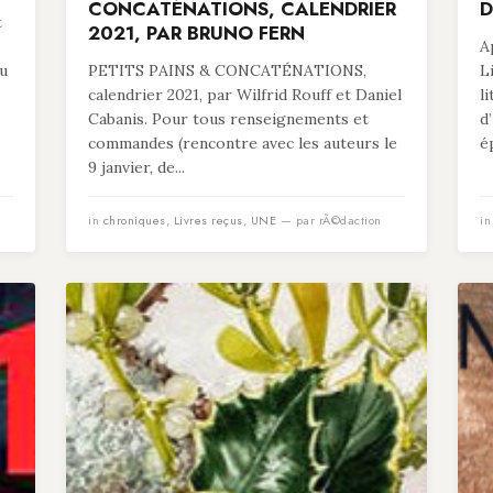
CONCATÉNATIONS, CALENDRIER
D
t
2021, PAR BRUNO FERN
A
tu
PETITS PAINS & CONCATÉNATIONS,
L
calendrier 2021, par Wilfrid Rouff et Daniel
l
Cabanis. Pour tous renseignements et
d
commandes (rencontre avec les auteurs le
é
9 janvier, de...
in
chroniques
,
Livres reçus
,
UNE
— par rÃ©daction
i