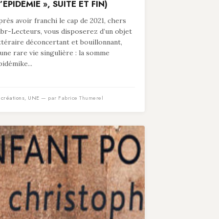
’ÉPIDÉMIE », SUITE ET FIN)
près avoir franchi le cap de 2021, chers
ibr-Lecteurs, vous disposerez d’un objet
ittéraire déconcertant et bouillonnant,
’une rare vie singulière : la somme
pidémike...
n
créations
,
UNE
— par Fabrice Thumerel