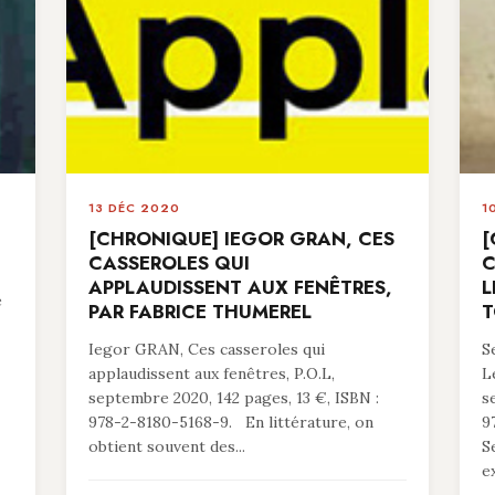
13 DÉC 2020
1
[CHRONIQUE] IEGOR GRAN, CES
[
CASSEROLES QUI
C
APPLAUDISSENT AUX FENÊTRES,
L
e
PAR FABRICE THUMEREL
T
Iegor GRAN, Ces casseroles qui
S
applaudissent aux fenêtres, P.O.L,
L
septembre 2020, 142 pages, 13 €, ISBN :
s
978-2-8180-5168-9. En littérature, on
9
obtient souvent des...
S
e