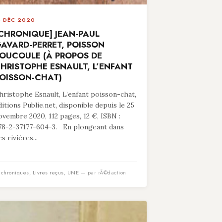
8 DÉC 2020
CHRONIQUE] JEAN-PAUL
AVARD-PERRET, POISSON
OUCOULE (À PROPOS DE
HRISTOPHE ESNAULT, L’ENFANT
OISSON-CHAT)
hristophe Esnault, L’enfant poisson-chat,
ditions Publie.net, disponible depuis le 25
ovembre 2020, 112 pages, 12 €, ISBN :
78-2-37177-604-3. En plongeant dans
s rivières...
n
chroniques
,
Livres reçus
,
UNE
— par rÃ©daction