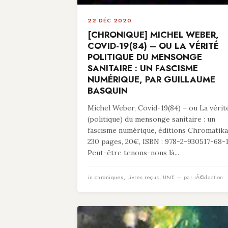
22 DÉC 2020
[CHRONIQUE] MICHEL WEBER,
COVID-19(84) – OU LA VÉRITÉ
POLITIQUE DU MENSONGE
SANITAIRE : UN FASCISME
NUMÉRIQUE, PAR GUILLAUME
BASQUIN
Michel Weber, Covid-19(84) – ou La vérit
(politique) du mensonge sanitaire : un
fascisme numérique, éditions Chromatika
230 pages, 20€, ISBN : 978-2-930517-68-
Peut-être tenons-nous là...
in
chroniques
,
Livres reçus
,
UNE
— par rÃ©daction