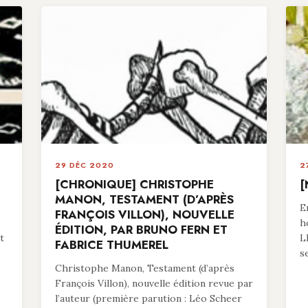
29 DÉC 2020
2
[CHRONIQUE] CHRISTOPHE
[
MANON, TESTAMENT (D’APRÈS
E
FRANÇOIS VILLON), NOUVELLE
h
ÉDITION, PAR BRUNO FERN ET
t
L
FABRICE THUMEREL
s
Christophe Manon, Testament (d’après
François Villon), nouvelle édition revue par
l’auteur (première parution : Léo Scheer