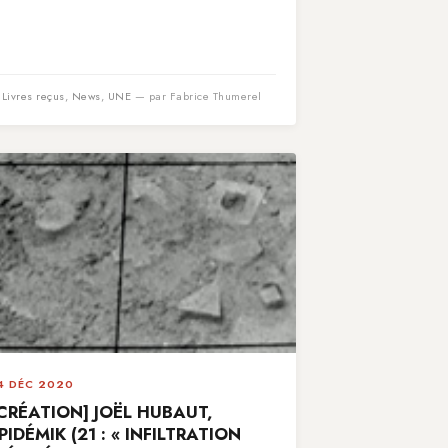
n
Livres reçus
,
News
,
UNE
— par Fabrice Thumerel
4 DÉC 2020
CRÉATION] JOËL HUBAUT,
PIDÉMIK (21 : « INFILTRATION