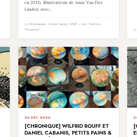
en 2011), illustrations de Anne Van Der
Linden, avec...
in
chroniques
,
Livres reçus
,
UNE
— par Fabrice
Thumerel
i
26 DÉC 2020
2
[CHRONIQUE] WILFRID ROUFF ET
[
DANIEL CABANIS, PETITS PAINS &
E