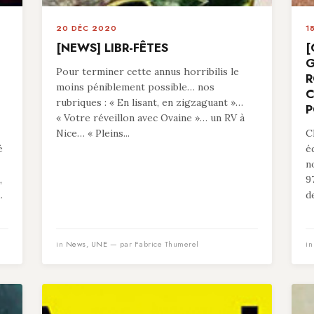
20 DÉC 2020
1
[NEWS] LIBR-FÊTES
[
G
Pour terminer cette annus horribilis le
R
moins péniblement possible… nos
C
rubriques : « En lisant, en zigzaguant »…
P
« Votre réveillon avec Ovaine »… un RV à
Nice… « Pleins...
C
é
é
n
,
9
1.
de
in
News
,
UNE
— par Fabrice Thumerel
i