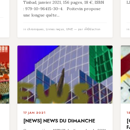
Tinbad, janvier 2021, 156 pages, 18 €, ISBN
L
: 979-10-96415-30-4. Poitevin propose
une longue quête...
in
chroniques
,
Livres reçus
,
UNE
— par rÃ©daction
i
17 JAN 2021
1
[NEWS] NEWS DU DIMANCHE
[
F