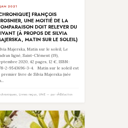
 JAN 2021
CHRONIQUE] FRANÇOIS
ROSNIER, UNE MOITIÉ DE LA
OMPARAISON DOIT RELEVER DU
IVANT (À PROPOS DE SILVIA
AJERSKA, MATIN SUR LE SOLEIL)
ilvia Majerska, Matin sur le soleil, Le
adran ligné, Saint-Clément (19),
eptembre 2020, 42 pages, 12 €, ISBN :
78-2-9543696-3-4. Matin sur le soleil est
e premier livre de Silvia Majerska (née
...
n
chroniques
,
Livres reçus
,
UNE
— par rÃ©daction