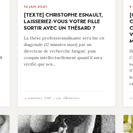
10 JAN 2021
9
[TEXTE] CHRISTOPHE ESNAULT,
[
LAISSERIEZ-VOUS VOTRE FILLE
C
SORTIR AVEC UN THÉSARD ?
C
V
La thèse professionnalisante sera lue en
M
diagonale (12 minutes maxi) par un
directeur de recherche fatigué, puis
S
78
conquis intellectuellement quand il aura
C
vérifié que ses...
s
9
l
en
in
créations
,
UNE
— par rÃ©daction
i