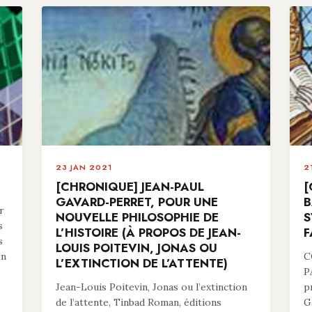
23 JAN 2021
2
[CHRONIQUE] JEAN-PAUL
[
GAVARD-PERRET, POUR UNE
B
r
NOUVELLE PHILOSOPHIE DE
S
s
L’HISTOIRE (À PROPOS DE JEAN-
F
s
LOUIS POITEVIN, JONAS OU
en
C
L’EXTINCTION DE L’ATTENTE)
P
Jean-Louis Poitevin, Jonas ou l’extinction
p
de l’attente, Tinbad Roman, éditions
G