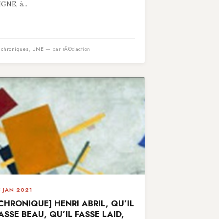
IGNE, à...
n
chroniques
,
UNE
— par rÃ©daction
5 JAN 2021
CHRONIQUE] HENRI ABRIL, QU’IL
ASSE BEAU, QU’IL FASSE LAID,