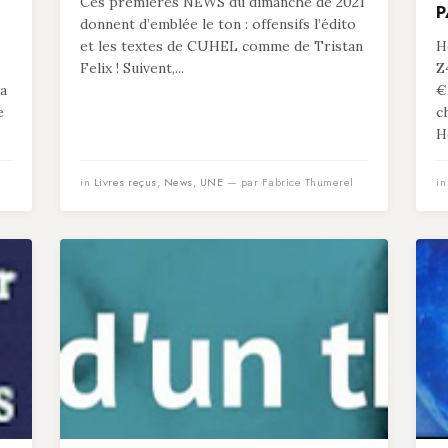
Ces premières NEWS du dimanche de 2021
P
donnent d’emblée le ton : offensifs l’édito
et les textes de CUHEL comme de Tristan
He
Felix ! Suivent,...
Z
 a
€
e
c
He
in
Livres reçus
,
News
,
UNE
— par Fabrice Thumerel
i