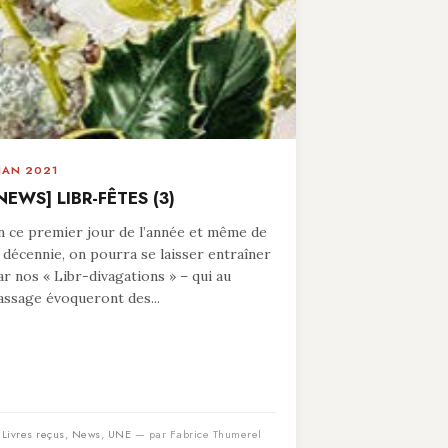
 JAN 2021
NEWS] LIBR-FÊTES (3)
n ce premier jour de l’année et même de
a décennie, on pourra se laisser entraîner
ar nos « Libr-divagations » – qui au
assage évoqueront des...
n
Livres reçus
,
News
,
UNE
— par Fabrice Thumerel