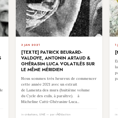
3 JAN 2021
1
[TEXTE] PATRICK BEURARD-
[
S
VALDOYE, ANTONIN ARTAUD &
E
GHÉRASIM LUCA VOLATILÉS SUR
l
LE MÊME MÉRIDIEN
p
Nous sommes très heureux de commencer
p
cette année 2021 avec un extrait
de
de Lamenta des murs (huitième volume
du Cycle des exils, à paraître). à
Micheline Catti-Ghérasim-Luca...
in
créations
,
UNE
— par rÃ©daction
i