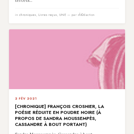
tercets...
in
chroniques
,
Livres reçus
,
UNE
— par rÃ©daction
2 FÉV 2021
[CHRONIQUE] FRANÇOIS CROSNIER, LA
POÉSIE RÉDUITE EN POUDRE NOIRE (À
PROPOS DE SANDRA MOUSSEMPÈS,
CASSANDRE À BOUT PORTANT)