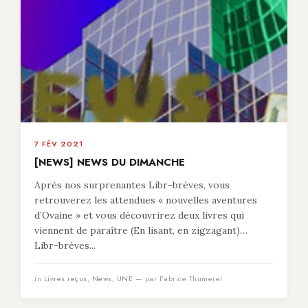
7 FÉV 2021
[NEWS] NEWS DU DIMANCHE
Après nos surprenantes Libr-brèves, vous
retrouverez les attendues « nouvelles aventures
d’Ovaine » et vous découvrirez deux livres qui
viennent de paraître (En lisant, en zigzagant)…
Libr-brèves...
in
Livres reçus
,
News
,
UNE
— par Fabrice Thumerel