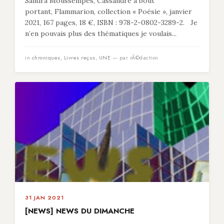
Sandra Moussempès, Cassandre à bout
portant, Flammarion, collection « Poésie », janvier
2021, 167 pages, 18 €, ISBN : 978-2-0802-3289-2. Je
n’en pouvais plus des thématiques je voulais...
in
chroniques
,
Livres reçus
,
UNE
— par rÃ©daction
31 JAN 2021
[NEWS] NEWS DU DIMANCHE