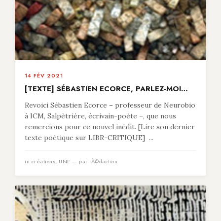
14 FÉV 2021
[TEXTE] SÉBASTIEN ECORCE, PARLEZ-MOI…
Revoici Sébastien Ecorce – professeur de Neurobio
à ICM, Salpètrière, écrivain-poète –, que nous
remercions pour ce nouvel inédit. [Lire son dernier
texte poétique sur LIBR-CRITIQUE] ...
in
créations
,
UNE
— par rÃ©daction