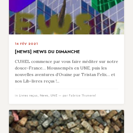
14 FÉV 2021
[NEWS] NEWS DU DIMANCHE
CUHEL commence par vous faire méditer sur notre
douce-France… Moussempès en UNE, puis les
nouvelles aventures d’Ovaine par Tristan Felix… et
nos Lib-livres reçus !...
in
Livres reçus
,
News
,
UNE
— par Fabrice Thumerel