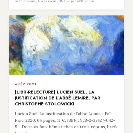
in
chroniques
,
Livres reçus
,
UNE
— par rÃ©daction
4 FÉV 2021
[LIBR-RELECTURE] LUCIEN SUEL, LA
JUSTIFICATION DE L’ABBÉ LEMIRE, PAR
CHRISTOPHE STOLOWICKI
Lucien Suel, La justification de l’abbé Lemire, Faï
Fioc, 2020, 64 pages, 11 €, ISBN : 978-2-37427-042-
5. De trois faux hémistiches en trois répons, brefs