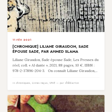
11 FÉV 2021
[CHRONIQUE] LILIANE GIRAUDON, SADE
ÉPOUSE SADE, PAR AHMED SLAMA
Liliane Giraudon, Sade épouse Sade, Les Presses du
réel, coll. « Al dante », 2021, 88 pages, 10 €, ISBN :
978-2-37896-204-3. On connaît Liliane Giraudon,...
in
chroniques
,
Livres reçus
,
UNE
— par rÃ©daction