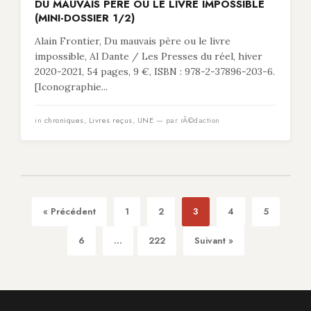
DU MAUVAIS PÈRE OU LE LIVRE IMPOSSIBLE
(MINI-DOSSIER 1/2)
Alain Frontier, Du mauvais père ou le livre
impossible, Al Dante / Les Presses du réel, hiver
2020-2021, 54 pages, 9 €, ISBN : 978-2-37896-203-6.
[Iconographie...
in
chroniques
,
Livres reçus
,
UNE
— par rÃ©daction
« Précédent
1
2
3
4
5
6
...
222
Suivant »