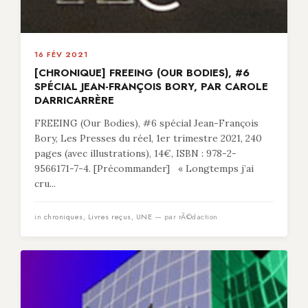
16 FÉV 2021
[CHRONIQUE] FREEING (OUR BODIES), #6
SPÉCIAL JEAN-FRANÇOIS BORY, PAR CAROLE
DARRICARRÈRE
FREEING (Our Bodies), #6 spécial Jean-François
Bory, Les Presses du réel, 1er trimestre 2021, 240
pages (avec illustrations), 14€, ISBN : 978-2-
9566171-7-4. [Précommander] « Longtemps j’ai
cru...
in
chroniques
,
Livres reçus
,
UNE
— par rÃ©daction