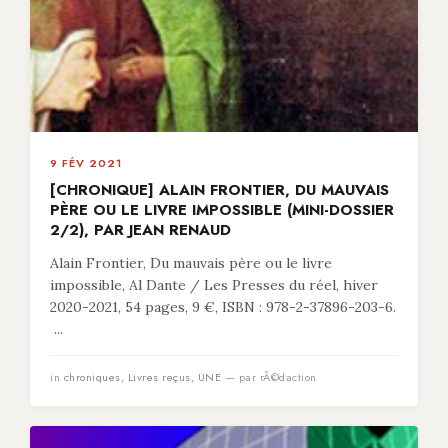
9 FÉV 2021
[CHRONIQUE] ALAIN FRONTIER, DU MAUVAIS
PÈRE OU LE LIVRE IMPOSSIBLE (MINI-DOSSIER
2/2), PAR JEAN RENAUD
Alain Frontier, Du mauvais père ou le livre
impossible, Al Dante / Les Presses du réel, hiver
2020-2021, 54 pages, 9 €, ISBN : 978-2-37896-203-6.
...
in
chroniques
,
Livres reçus
,
UNE
— par rÃ©daction