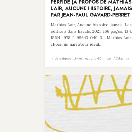
PERFIDE (À PROPOS DE MATHIAS
LAIR, AUCUNE HISTOIRE, JAMAIS
PAR JEAN-PAUL GAVARD-PERRET
Mathias Lair, Aucune histoire, jamais, Les
éditions Sans Escale, 2021, 166 pages, 13 €
ISBN : 978-2-95643-049-0. Mathias Lair
choisi un narrateur idéal...
in
chroniques
,
Livres reçus
,
UNE
— par rÃ©daction