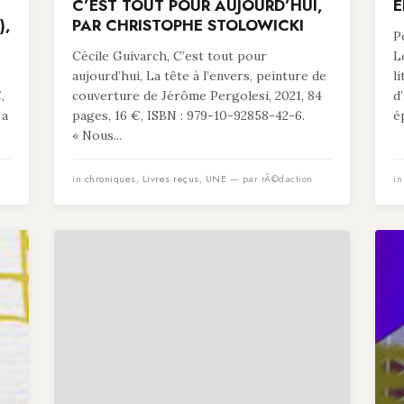
C’EST TOUT POUR AUJOURD’HUI,
É
),
PAR CHRISTOPHE STOLOWICKI
P
Cécile Guivarch, C’est tout pour
L
aujourd’hui, La tête à l’envers, peinture de
l
,
couverture de Jérôme Pergolesi, 2021, 84
d
 a
pages, 16 €, ISBN : 979-10-92858-42-6.
é
« Nous...
in
chroniques
,
Livres reçus
,
UNE
— par rÃ©daction
i