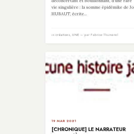
déconcertant et bouillonnant, d’une rare
vie singulière : la somme épidémike de Jo
HUBAUT, écrite...
in
créations
,
UNE
— par Fabrice Thumerel
19 MAR 2021
[CHRONIQUE] LE NARRATEUR