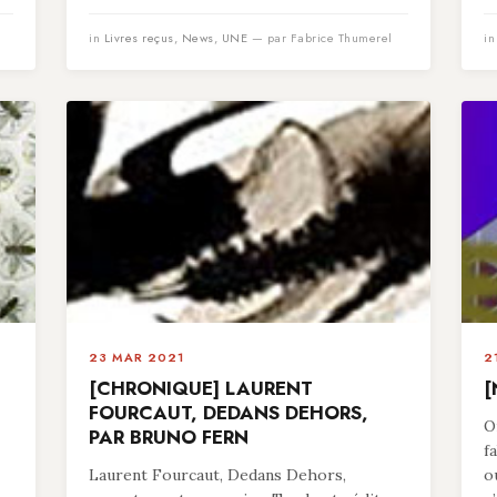
in
Livres reçus
,
News
,
UNE
— par Fabrice Thumerel
i
23 MAR 2021
2
[CHRONIQUE] LAURENT
[
FOURCAUT, DEDANS DEHORS,
O
PAR BRUNO FERN
f
Laurent Fourcaut, Dedans Dehors,
o