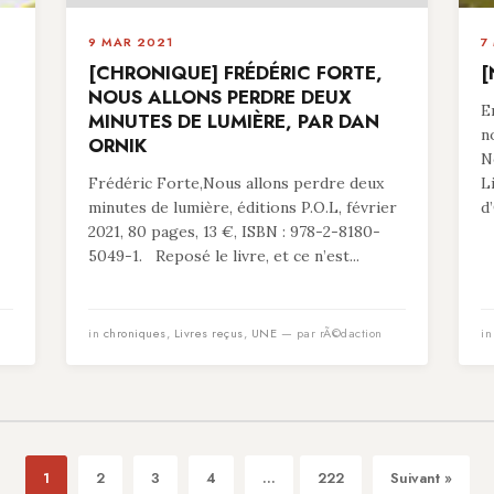
9 MAR 2021
7
[CHRONIQUE] FRÉDÉRIC FORTE,
[
NOUS ALLONS PERDRE DEUX
E
MINUTES DE LUMIÈRE, PAR DAN
n
ORNIK
N
Frédéric Forte,Nous allons perdre deux
L
minutes de lumière, éditions P.O.L, février
d
2021, 80 pages, 13 €, ISBN : 978-2-8180-
5049-1. Reposé le livre, et ce n’est...
in
chroniques
,
Livres reçus
,
UNE
— par rÃ©daction
i
1
2
3
4
...
222
Suivant »