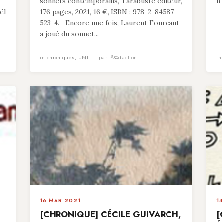
sonnets contemporains, Tarabuste éditeur,
n
ël
176 pages, 2021, 16 €, ISBN : 978-2-84587-
523-4. Encore une fois, Laurent Fourcaut
a joué du sonnet...
in
chroniques
,
UNE
— par rÃ©daction
i
16 MAR 2021
1
[CHRONIQUE] CÉCILE GUIVARCH,
[