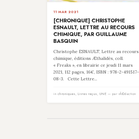
11 MAR 2021
[CHRONIQUE] CHRISTOPHE
ESNAULT, LETTRE AU RECOURS
CHIMIQUE, PAR GUILLAUME
BASQUIN
Christophe ESNAULT, Lettre au recours
chimique, éditions Æthalidès, coll.
« Freaks », en librairie ce jeudi 11 mars
2021, 112 pages, 16€, ISBN : 978-2-491517-
08-3. Cette Lettre...
in
chroniques
,
Livres reçus
,
UNE
— par rÃ©daction