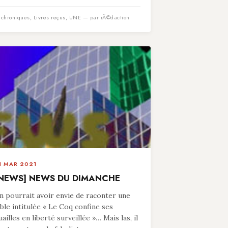
n
chroniques
,
Livres reçus
,
UNE
— par rÃ©daction
1 MAR 2021
NEWS] NEWS DU DIMANCHE
n pourrait avoir envie de raconter une
able intitulée « Le Coq confine ses
uailles en liberté surveillée »… Mais las, il