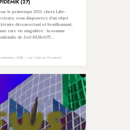
PIDÉMIK (27)
our le printemps 2021, chers Libr-
ecteurs, vous disposerez d’un objet
ittéraire déconcertant et bouillonnant,
’une rare vie singulière : la somme
pidémike de Joël HUBAUT,...
n
créations
,
UNE
— par Fabrice Thumerel