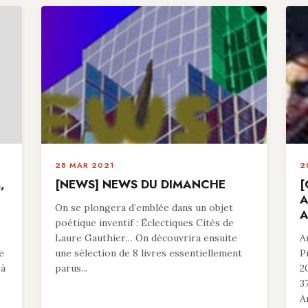
28 MAR 2021
2
,
[NEWS] NEWS DU DIMANCHE
[
A
On se plongera d’emblée dans un objet
A
poétique inventif : Éclectiques Cités de
Laure Gauthier… On découvrira ensuite
A
e
une sélection de 8 livres essentiellement
P
 à
parus...
2
3
A