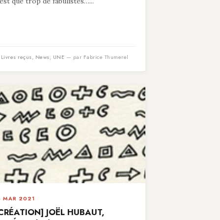
’est que trop de fabulistes…...
n
Livres reçus
,
News
,
UNE
— par Fabrice Thumerel
4 MAR 2021
CRÉATION] JOËL HUBAUT,