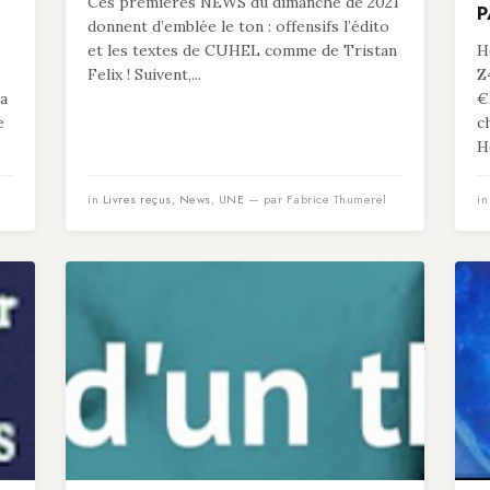
Ces premières NEWS du dimanche de 2021
P
donnent d’emblée le ton : offensifs l’édito
et les textes de CUHEL comme de Tristan
He
Felix ! Suivent,...
Z
 a
€
e
c
He
in
Livres reçus
,
News
,
UNE
— par Fabrice Thumerel
i