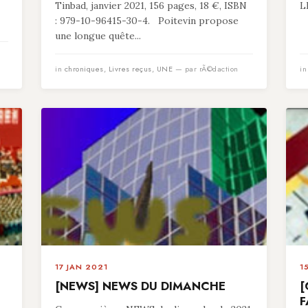
Tinbad, janvier 2021, 156 pages, 18 €, ISBN
L
: 979-10-96415-30-4. Poitevin propose
une longue quête...
in
chroniques
,
Livres reçus
,
UNE
— par rÃ©daction
i
17 JAN 2021
1
[NEWS] NEWS DU DIMANCHE
[
F