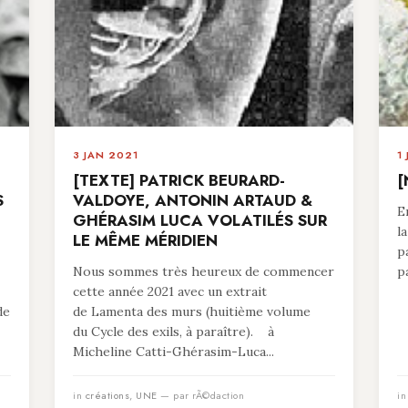
3 JAN 2021
1
[TEXTE] PATRICK BEURARD-
[
S
VALDOYE, ANTONIN ARTAUD &
E
GHÉRASIM LUCA VOLATILÉS SUR
l
LE MÊME MÉRIDIEN
p
Nous sommes très heureux de commencer
p
cette année 2021 avec un extrait
de
de Lamenta des murs (huitième volume
du Cycle des exils, à paraître). à
Micheline Catti-Ghérasim-Luca...
in
créations
,
UNE
— par rÃ©daction
i