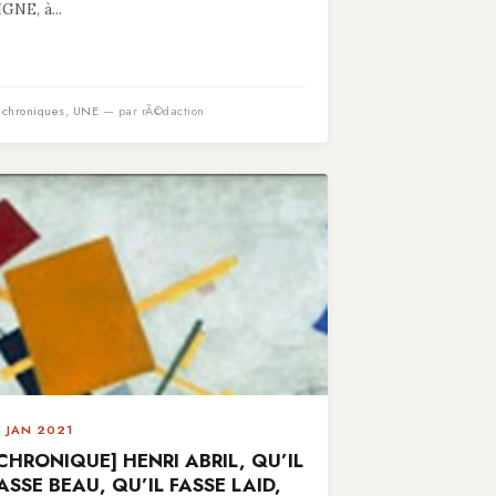
IGNE, à...
n
chroniques
,
UNE
— par rÃ©daction
5 JAN 2021
CHRONIQUE] HENRI ABRIL, QU’IL
ASSE BEAU, QU’IL FASSE LAID,