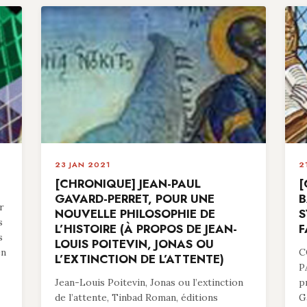
23 JAN 2021
2
[CHRONIQUE] JEAN-PAUL
[
GAVARD-PERRET, POUR UNE
B
r
NOUVELLE PHILOSOPHIE DE
S
s
L’HISTOIRE (À PROPOS DE JEAN-
F
s
LOUIS POITEVIN, JONAS OU
en
C
L’EXTINCTION DE L’ATTENTE)
P
Jean-Louis Poitevin, Jonas ou l’extinction
p
de l’attente, Tinbad Roman, éditions
G