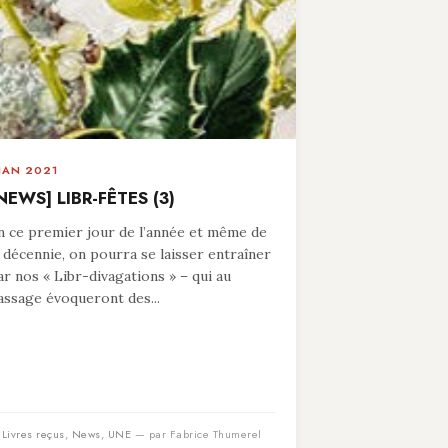
 JAN 2021
NEWS] LIBR-FÊTES (3)
n ce premier jour de l’année et même de
a décennie, on pourra se laisser entraîner
ar nos « Libr-divagations » – qui au
assage évoqueront des...
n
Livres reçus
,
News
,
UNE
— par Fabrice Thumerel