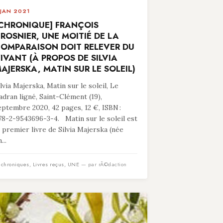
 JAN 2021
CHRONIQUE] FRANÇOIS
ROSNIER, UNE MOITIÉ DE LA
OMPARAISON DOIT RELEVER DU
IVANT (À PROPOS DE SILVIA
AJERSKA, MATIN SUR LE SOLEIL)
ilvia Majerska, Matin sur le soleil, Le
adran ligné, Saint-Clément (19),
eptembre 2020, 42 pages, 12 €, ISBN :
78-2-9543696-3-4. Matin sur le soleil est
e premier livre de Silvia Majerska (née
...
n
chroniques
,
Livres reçus
,
UNE
— par rÃ©daction