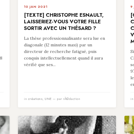
10 JAN 2021
9
[TEXTE] CHRISTOPHE ESNAULT,
[
LAISSERIEZ-VOUS VOTRE FILLE
C
SORTIR AVEC UN THÉSARD ?
C
V
La thèse professionnalisante sera lue en
M
diagonale (12 minutes maxi) par un
directeur de recherche fatigué, puis
S
78
conquis intellectuellement quand il aura
C
vérifié que ses...
s
9
l
en
in
créations
,
UNE
— par rÃ©daction
i