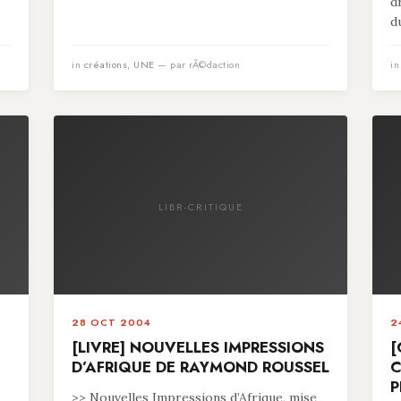
d
du
in
créations
,
UNE
— par rÃ©daction
i
LIBR-CRITIQUE
28 OCT 2004
2
[LIVRE] NOUVELLES IMPRESSIONS
[
D’AFRIQUE DE RAYMOND ROUSSEL
C
P
>> Nouvelles Impressions d’Afrique, mise