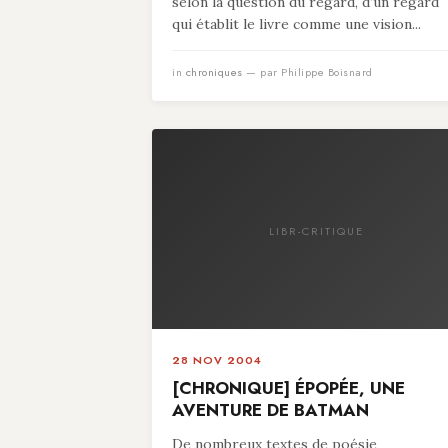
selon la question du regard, d’un regard
qui établit le livre comme une vision...
in
chroniques
— par Philippe Boisnard
LIBR-CRITIQUE
28 NOV 2004
[CHRONIQUE] ÉPOPÉE, UNE
AVENTURE DE BATMAN
De nombreux textes de poésie