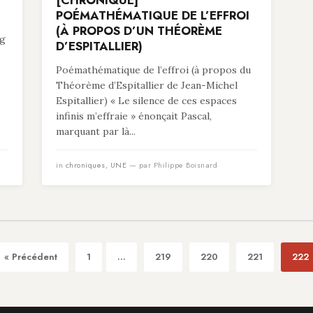
[CHRONIQUE]
POÉMATHÉMATIQUE DE L’EFFROI
(À PROPOS D’UN THÉORÈME
ng
D’ESPITALLIER)
Poémathématique de l’effroi (à propos du
Théorème d’Espitallier de Jean-Michel
Espitallier) « Le silence de ces espaces
infinis m’effraie » énonçait Pascal,
marquant par là...
in
chroniques
,
UNE
— par Philippe Boisnard
« Précédent
1
...
219
220
221
222