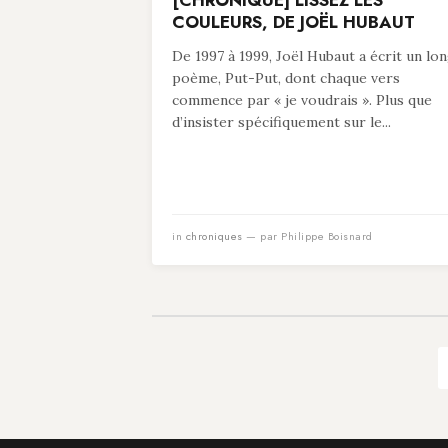
[CHRONIQUE] LISSEZ LES
COULEURS, DE JOËL HUBAUT
De 1997 à 1999, Joël Hubaut a écrit un lo
poème, Put-Put, dont chaque vers
commence par « je voudrais ». Plus que
d’insister spécifiquement sur le...
in
chroniques
— par Philippe Boisnard