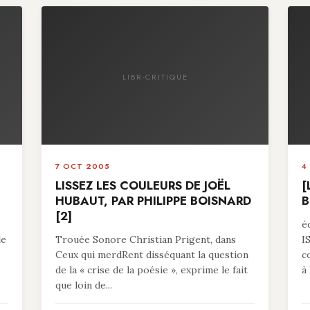
LIBR-CRITIQUE
7 OCT 2005
4
LISSEZ LES COULEURS DE JOËL
[
HUBAUT, PAR PHILIPPE BOISNARD
B
[2]
é
le
Trouée Sonore Christian Prigent, dans
I
Ceux qui merdRent disséquant la question
c
de la « crise de la poésie », exprime le fait
à 
que loin de...