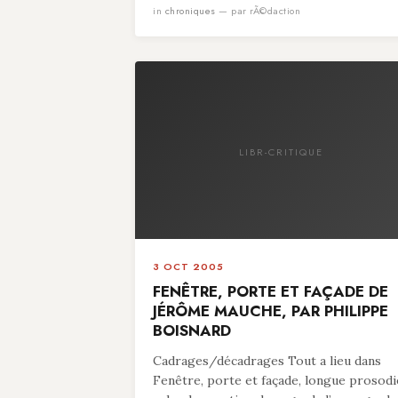
in
chroniques
— par rÃ©daction
LIBR-CRITIQUE
3 OCT 2005
FENÊTRE, PORTE ET FAÇADE DE
JÉRÔME MAUCHE, PAR PHILIPPE
BOISNARD
Cadrages/décadrages Tout a lieu dans
Fenêtre, porte et façade, longue prosodi