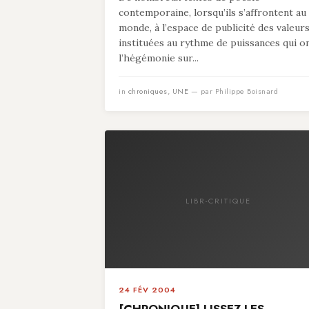
contemporaine, lorsqu’ils s’affrontent au
monde, à l’espace de publicité des valeur
instituées au rythme de puissances qui o
l’hégémonie sur...
in
chroniques
,
UNE
— par Philippe Boisnard
LIBR-CRITIQUE
24 FÉV 2004