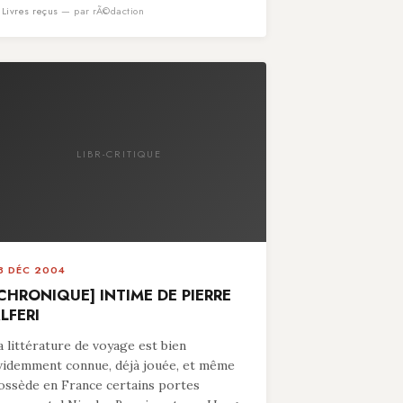
n
Livres reçus
— par rÃ©daction
LIBR-CRITIQUE
8 DÉC 2004
CHRONIQUE] INTIME DE PIERRE
LFERI
a littérature de voyage est bien
videmment connue, déjà jouée, et même
ossède en France certains portes