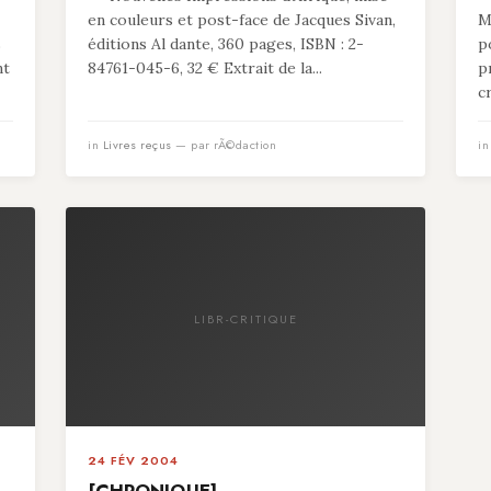
en couleurs et post-face de Jacques Sivan,
M
s
éditions Al dante, 360 pages, ISBN : 2-
p
nt
84761-045-6, 32 € Extrait de la...
p
c
in
Livres reçus
— par rÃ©daction
i
LIBR-CRITIQUE
24 FÉV 2004