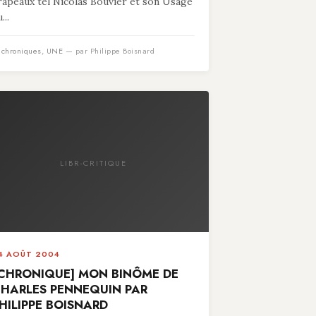
rapeaux tel Nicolas Bouvier et son Usage
...
n
chroniques
,
UNE
— par Philippe Boisnard
LIBR-CRITIQUE
4 AOÛT 2004
CHRONIQUE] MON BINÔME DE
HARLES PENNEQUIN PAR
HILIPPE BOISNARD