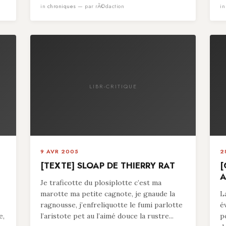
in
chroniques
— par rÃ©daction
i
LIBR-CRITIQUE
9 AVR 2005
2
[TEXTE] SLOAP DE THIERRY RAT
[
A
Je traficotte du plosiplotte c’est ma
marotte ma petite cagnote, je gnaude la
L
ragnousse, j’enfreliquotte le fumi parlotte
é
e,
l’aristote pet au l’aimé douce la rustre...
p