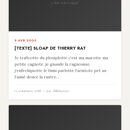
LIBR-CRITIQUE
9 AVR 2005
[TEXTE] SLOAP DE THIERRY RAT
Je traficotte du plosiplotte c’est ma marotte ma
petite cagnote, je gnaude la ragnousse,
j’enfreliquotte le fumi parlotte l’aristote pet au
l’aimé douce la rustre...
in
créations
,
UNE
— par rÃ©daction