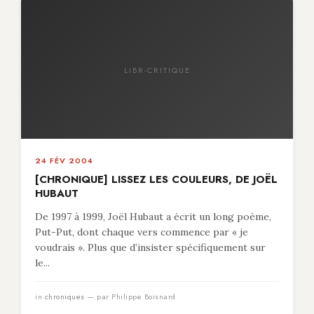
LIBR-CRITIQUE
24 FÉV 2004
[CHRONIQUE] LISSEZ LES COULEURS, DE JOËL
HUBAUT
De 1997 à 1999, Joël Hubaut a écrit un long poème,
Put-Put, dont chaque vers commence par « je
voudrais ». Plus que d’insister spécifiquement sur
le...
in
chroniques
— par Philippe Boisnard