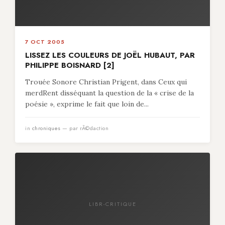
7 OCT 2005
LISSEZ LES COULEURS DE JOËL HUBAUT, PAR
PHILIPPE BOISNARD [2]
Trouée Sonore Christian Prigent, dans Ceux qui
merdRent disséquant la question de la « crise de la
poésie », exprime le fait que loin de...
in
chroniques
— par rÃ©daction
LIBR-CRITIQUE