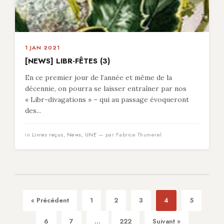
1 JAN 2021
[NEWS] LIBR-FÊTES (3)
En ce premier jour de l’année et même de la
décennie, on pourra se laisser entraîner par nos
« Libr-divagations » – qui au passage évoqueront
des...
in
Livres reçus
,
News
,
UNE
— par Fabrice Thumerel
« Précédent
1
2
3
4
5
6
7
...
222
Suivant »