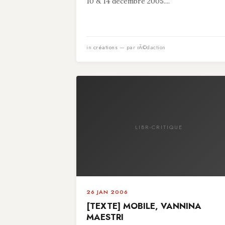
10 & 14 décembre 2005....
in
créations
— par rÃ©daction
LIBR-CRITIQUE
26 JAN 2006
[TEXTE] MOBILE, VANNINA
MAESTRI