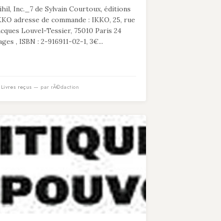
ihil, Inc._7 de Sylvain Courtoux, éditions
KKO adresse de commande : IKKO, 25, rue
acques Louvel-Tessier, 75010 Paris 24
ages , ISBN : 2-916911-02-1, 3€...
n
Livres reçus
— par rÃ©daction