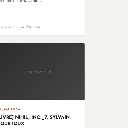
écembre 2005. Visuel...
n
créations
— par rÃ©daction
LIBR-CRITIQUE
6 JAN 2006
LIVRE] NIHIL, INC._7, SYLVAIN
COURTOUX