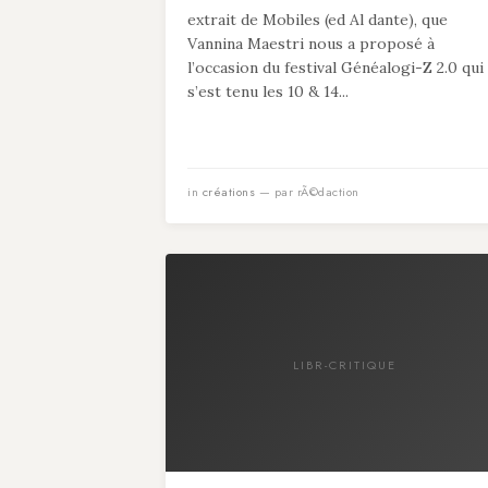
extrait de Mobiles (ed Al dante), que
Vannina Maestri nous a proposé à
l’occasion du festival Généalogi-Z 2.0 qui
s’est tenu les 10 & 14...
in
créations
— par rÃ©daction
LIBR-CRITIQUE