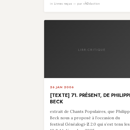
in
Livres reçus
— par rÃ©daction
LIBR-CRITIQUE
26 JAN 2006
[TEXTE] 71. PRÉSENT, DE PHILIPP
BECK
extrait de Chants Populaires, que Philip
Beck nous a proposé à l’occasion du
festival Généalogi-Z 2.0 qui s’est tenu les