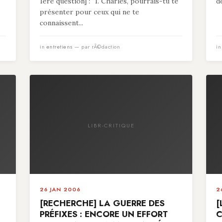
1ère question] : "1. Charles, pourrais-tu te
d
présenter pour ceux qui ne te
connaissent...
in
entretiens
— par rÃ©daction
i
LIBR-CRITIQUE
26 JAN 2006
2
[RECHERCHE] LA GUERRE DES
[
PRÉFIXES : ENCORE UN EFFORT