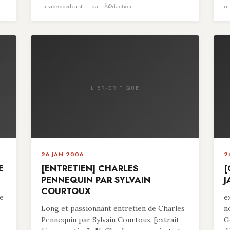
in
videopodcast
— par rÃ©daction
i
LIBR-CRITIQUE
26 JAN 2006
2
E
[ENTRETIEN] CHARLES
[
PENNEQUIN PAR SYLVAIN
J
COURTOUX
pe
e
Long et passionnant entretien de Charles
n
Pennequin par Sylvain Courtoux. [extrait
G