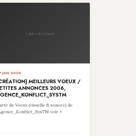
LIBR-CRITIQUE
7 JAN 2006
CRÉATION] MEILLEURS VOEUX /
ETITES ANNONCES 2006,
GENCE_KONFLICT_SYSTM
arte de Voeux (visuelle & sonore) de
’Agence_Konflict_SysTM voir +