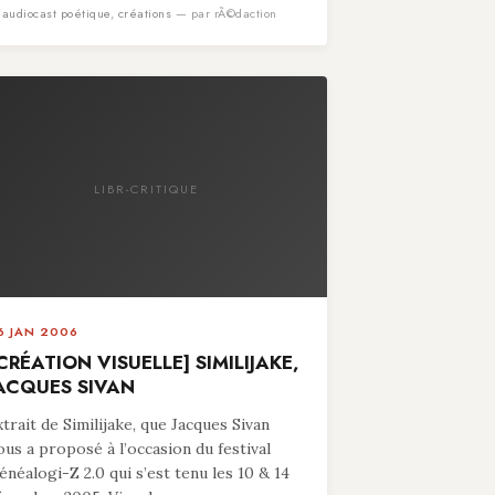
n
audiocast poétique
,
créations
— par rÃ©daction
LIBR-CRITIQUE
6 JAN 2006
CRÉATION VISUELLE] SIMILIJAKE,
ACQUES SIVAN
xtrait de Similijake, que Jacques Sivan
ous a proposé à l’occasion du festival
énéalogi-Z 2.0 qui s’est tenu les 10 & 14