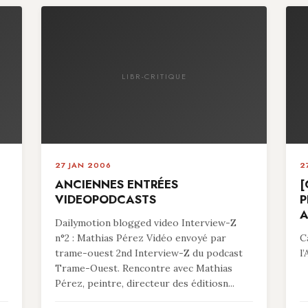
LIBR-CRITIQUE
27 JAN 2006
2
ANCIENNES ENTRÉES
[
VIDEOPODCASTS
P
A
Dailymotion blogged video Interview-Z
n°2 : Mathias Pérez Vidéo envoyé par
C
trame-ouest 2nd Interview-Z du podcast
l
Trame-Ouest. Rencontre avec Mathias
Pérez, peintre, directeur des éditiosn...