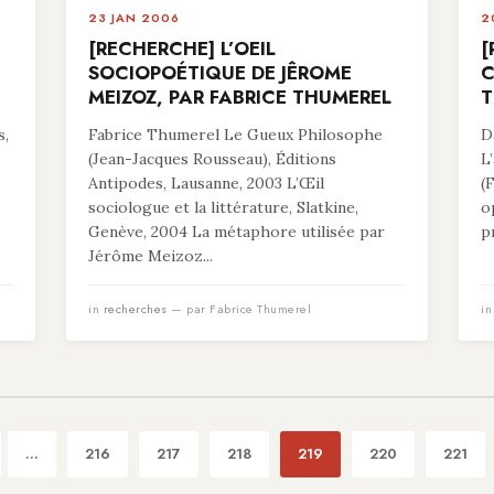
23 JAN 2006
2
[RECHERCHE] L’OEIL
[
SOCIOPOÉTIQUE DE JÊROME
C
MEIZOZ, PAR FABRICE THUMEREL
T
s,
Fabrice Thumerel Le Gueux Philosophe
D
(Jean-Jacques Rousseau), Éditions
L
Antipodes, Lausanne, 2003 L’Œil
(
sociologue et la littérature, Slatkine,
o
Genève, 2004 La métaphore utilisée par
p
Jérôme Meizoz...
in
recherches
— par Fabrice Thumerel
i
...
216
217
218
219
220
221