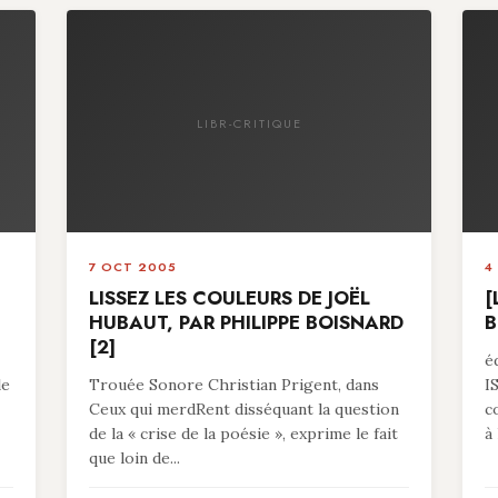
LIBR-CRITIQUE
7 OCT 2005
4
LISSEZ LES COULEURS DE JOËL
[
HUBAUT, PAR PHILIPPE BOISNARD
B
[2]
é
le
Trouée Sonore Christian Prigent, dans
I
Ceux qui merdRent disséquant la question
c
de la « crise de la poésie », exprime le fait
à 
que loin de...