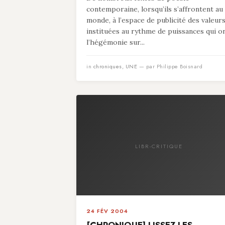
contemporaine, lorsqu’ils s’affrontent au
monde, à l’espace de publicité des valeur
instituées au rythme de puissances qui o
l’hégémonie sur...
in
chroniques
,
UNE
— par Philippe Boisnard
LIBR-CRITIQUE
24 FÉV 2004