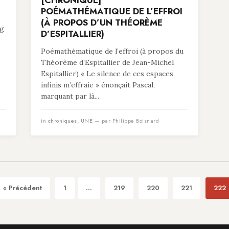
[CHRONIQUE]
POÉMATHÉMATIQUE DE L’EFFROI
(À PROPOS D’UN THÉORÈME
ng
D’ESPITALLIER)
Poémathématique de l’effroi (à propos du
Théorème d’Espitallier de Jean-Michel
Espitallier) « Le silence de ces espaces
infinis m’effraie » énonçait Pascal,
marquant par là...
in
chroniques
,
UNE
— par Philippe Boisnard
« Précédent
1
...
219
220
221
222