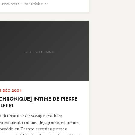
n
Livres reçus
— par rÃ©daction
LIBR-CRITIQUE
8 DÉC 2004
CHRONIQUE] INTIME DE PIERRE
LFERI
a littérature de voyage est bien
videmment connue, déjà jouée, et même
ossède en France certains portes