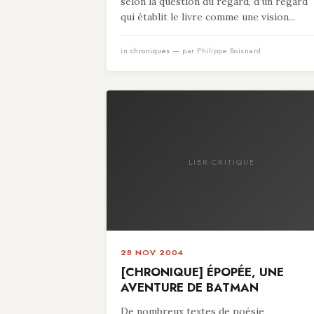
selon la question du regard, d’un regard
qui établit le livre comme une vision...
in
chroniques
— par Philippe Boisnard
LIBR-CRITIQUE
28 NOV 2004
[CHRONIQUE] ÉPOPÉE, UNE
AVENTURE DE BATMAN
De nombreux textes de poésie