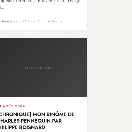
rapeaux tel Nicolas Bouvier et son Usage
...
n
chroniques
,
UNE
— par Philippe Boisnard
LIBR-CRITIQUE
4 AOÛT 2004
CHRONIQUE] MON BINÔME DE
HARLES PENNEQUIN PAR
HILIPPE BOISNARD