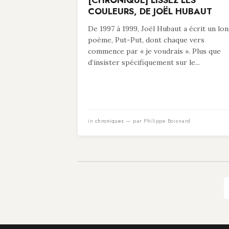
[CHRONIQUE] LISSEZ LES
COULEURS, DE JOËL HUBAUT
De 1997 à 1999, Joël Hubaut a écrit un lo
poème, Put-Put, dont chaque vers
commence par « je voudrais ». Plus que
d’insister spécifiquement sur le...
in
chroniques
— par Philippe Boisnard