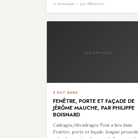
in
chroniques
— par rÃ©daction
LIBR-CRITIQUE
3 OCT 2005
FENÊTRE, PORTE ET FAÇADE DE
JÉRÔME MAUCHE, PAR PHILIPPE
BOISNARD
Cadrages/décadrages Tout a lieu dans
Fenêtre, porte et façade, longue prosodi