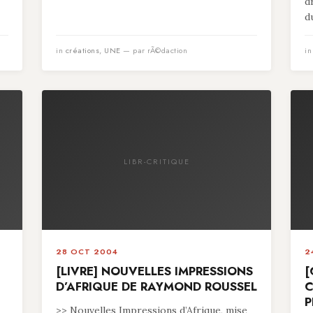
d
du
in
créations
,
UNE
— par rÃ©daction
i
LIBR-CRITIQUE
28 OCT 2004
2
[LIVRE] NOUVELLES IMPRESSIONS
[
D’AFRIQUE DE RAYMOND ROUSSEL
C
P
>> Nouvelles Impressions d’Afrique, mise