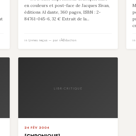
en couleurs et post-face de Jacques Sivan,
M
s
éditions Al dante, 360 pages, ISBN : 2-
p
nt
84761-045-6, 32 € Extrait de la...
p
c
in
Livres reçus
— par rÃ©daction
i
LIBR-CRITIQUE
24 FÉV 2004