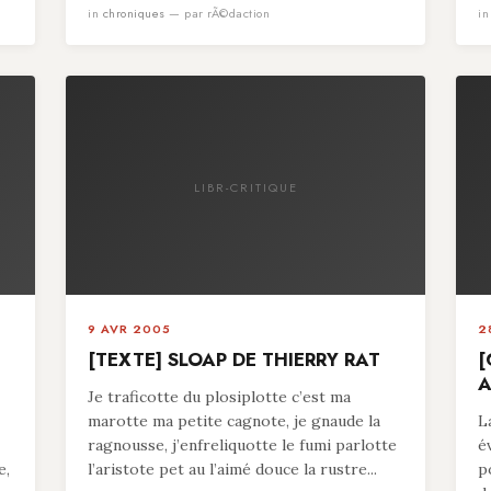
in
chroniques
— par rÃ©daction
i
LIBR-CRITIQUE
9 AVR 2005
2
[TEXTE] SLOAP DE THIERRY RAT
[
A
Je traficotte du plosiplotte c’est ma
marotte ma petite cagnote, je gnaude la
L
ragnousse, j’enfreliquotte le fumi parlotte
é
e,
l’aristote pet au l’aimé douce la rustre...
p