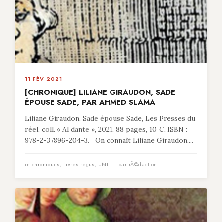
11 FÉV 2021
[CHRONIQUE] LILIANE GIRAUDON, SADE
ÉPOUSE SADE, PAR AHMED SLAMA
Liliane Giraudon, Sade épouse Sade, Les Presses du
réel, coll. « Al dante », 2021, 88 pages, 10 €, ISBN :
978-2-37896-204-3. On connaît Liliane Giraudon,...
in
chroniques
,
Livres reçus
,
UNE
— par rÃ©daction