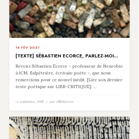
14 FÉV 2021
[TEXTE] SÉBASTIEN ECORCE, PARLEZ-MOI…
Revoici Sébastien Ecorce – professeur de Neurobio
à ICM, Salpètrière, écrivain-poète –, que nous
remercions pour ce nouvel inédit. [Lire son dernier
texte poétique sur LIBR-CRITIQUE] ...
in
créations
,
UNE
— par rÃ©daction