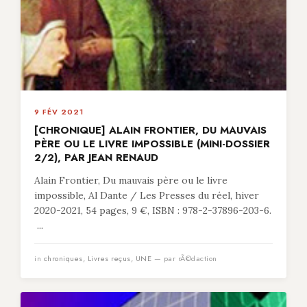
9 FÉV 2021
[CHRONIQUE] ALAIN FRONTIER, DU MAUVAIS
PÈRE OU LE LIVRE IMPOSSIBLE (MINI-DOSSIER
2/2), PAR JEAN RENAUD
Alain Frontier, Du mauvais père ou le livre
impossible, Al Dante / Les Presses du réel, hiver
2020-2021, 54 pages, 9 €, ISBN : 978-2-37896-203-6.
...
in
chroniques
,
Livres reçus
,
UNE
— par rÃ©daction