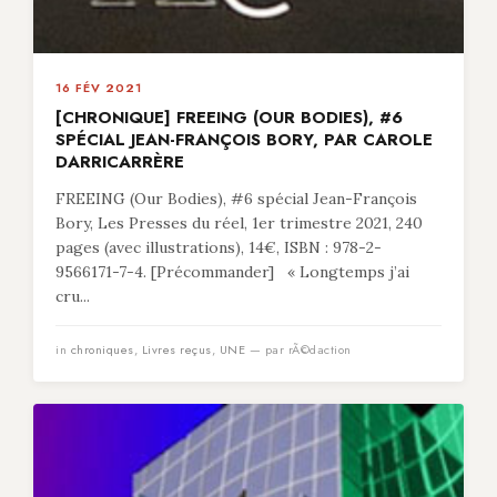
16 FÉV 2021
[CHRONIQUE] FREEING (OUR BODIES), #6
SPÉCIAL JEAN-FRANÇOIS BORY, PAR CAROLE
DARRICARRÈRE
FREEING (Our Bodies), #6 spécial Jean-François
Bory, Les Presses du réel, 1er trimestre 2021, 240
pages (avec illustrations), 14€, ISBN : 978-2-
9566171-7-4. [Précommander] « Longtemps j’ai
cru...
in
chroniques
,
Livres reçus
,
UNE
— par rÃ©daction