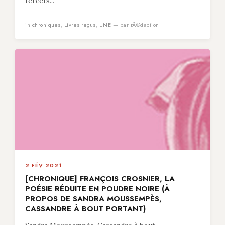
tercets...
in
chroniques
,
Livres reçus
,
UNE
— par rÃ©daction
2 FÉV 2021
[CHRONIQUE] FRANÇOIS CROSNIER, LA
POÉSIE RÉDUITE EN POUDRE NOIRE (À
PROPOS DE SANDRA MOUSSEMPÈS,
CASSANDRE À BOUT PORTANT)