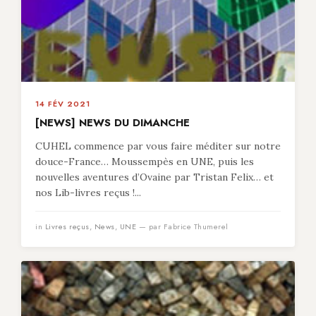
14 FÉV 2021
[NEWS] NEWS DU DIMANCHE
CUHEL commence par vous faire méditer sur notre
douce-France… Moussempès en UNE, puis les
nouvelles aventures d’Ovaine par Tristan Felix… et
nos Lib-livres reçus !...
in
Livres reçus
,
News
,
UNE
— par Fabrice Thumerel