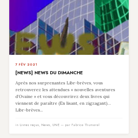
7 FÉV 2021
[NEWS] NEWS DU DIMANCHE
Après nos surprenantes Libr-brèves, vous
retrouverez les attendues « nouvelles aventures
d’Ovaine » et vous découvrirez deux livres qui
viennent de paraître (En lisant, en zigzagant)…
Libr-brèves...
in
Livres reçus
,
News
,
UNE
— par Fabrice Thumerel