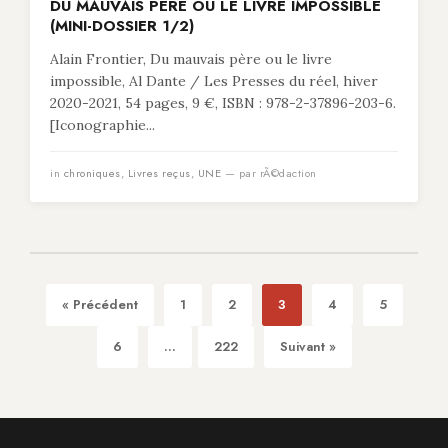
DU MAUVAIS PÈRE OU LE LIVRE IMPOSSIBLE
(MINI-DOSSIER 1/2)
Alain Frontier, Du mauvais père ou le livre
impossible, Al Dante / Les Presses du réel, hiver
2020-2021, 54 pages, 9 €, ISBN : 978-2-37896-203-6.
[Iconographie...
in
chroniques
,
Livres reçus
,
UNE
— par rÃ©daction
« Précédent
1
2
3
4
5
6
...
222
Suivant »