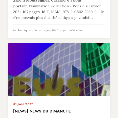
Sandra Moussempès, Cassandre à bout
portant, Flammarion, collection « Poésie », janvier
2021, 167 pages, 18 €, ISBN : 978-2-0802-3289-2. Je
n’en pouvais plus des thématiques je voulais...
in
chroniques
,
Livres reçus
,
UNE
— par rÃ©daction
31 JAN 2021
[NEWS] NEWS DU DIMANCHE