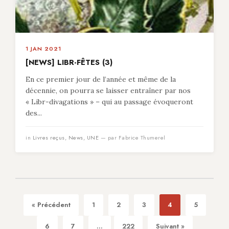
1 JAN 2021
[NEWS] LIBR-FÊTES (3)
En ce premier jour de l’année et même de la
décennie, on pourra se laisser entraîner par nos
« Libr-divagations » – qui au passage évoqueront
des...
in
Livres reçus
,
News
,
UNE
— par Fabrice Thumerel
« Précédent
1
2
3
4
5
6
7
...
222
Suivant »