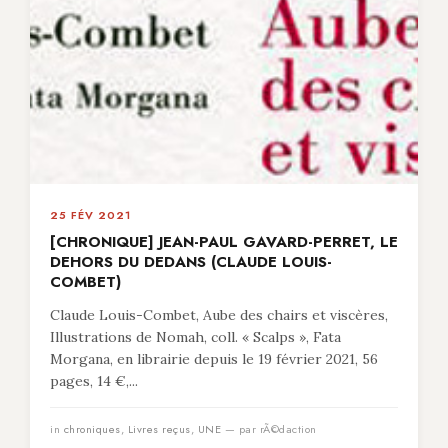
25 FÉV 2021
[CHRONIQUE] JEAN-PAUL GAVARD-PERRET, LE
DEHORS DU DEDANS (CLAUDE LOUIS-
COMBET)
Claude Louis-Combet, Aube des chairs et viscères,
Illustrations de Nomah, coll. « Scalps », Fata
Morgana, en librairie depuis le 19 février 2021, 56
pages, 14 €,...
in
chroniques
,
Livres reçus
,
UNE
— par rÃ©daction