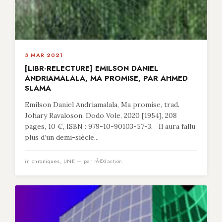
3 MAR 2021
[LIBR-RELECTURE] EMILSON DANIEL
ANDRIAMALALA, MA PROMISE, PAR AHMED
SLAMA
Emilson Daniel Andriamalala, Ma promise, trad.
Johary Ravaloson, Dodo Vole, 2020 [1954], 208
pages, 10 €, ISBN : 979-10-90103-57-3. Il aura fallu
plus d’un demi-siècle...
in
chroniques
,
UNE
— par rÃ©daction