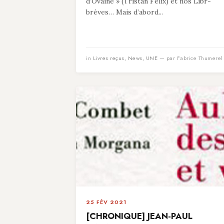
d’Ovaine » (Tristan Felix) et nos Libr-
brèves… Mais d’abord...
in
Livres reçus
,
News
,
UNE
— par Fabrice Thumerel
25 FÉV 2021
[CHRONIQUE] JEAN-PAUL