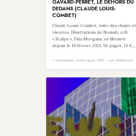
GAVARD-PERRET, LE DEHORS DU
DEDANS (CLAUDE LOUIS-
COMBET)
Claude Louis-Combet, Aube des chairs et
viscères, Illustrations de Nomah, coll.
« Scalps », Fata Morgana, en librairie
depuis le 19 février 2021, 56 pages, 14 €,...
in
chroniques
,
Livres reçus
,
UNE
— par rÃ©daction