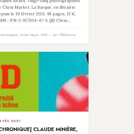
acques Sicard, Vingt-cinq photographies
e Chris Marker, La Barque, en librairie
epuis le 19 février 2021, 48 pages, 13 €,
SBN : 978-2-917504-47-5. [© Chris...
n
chroniques
,
Livres reçus
,
UNE
— par rÃ©daction
3 FÉV 2021
CHRONIQUE] CLAUDE MINIÈRE,