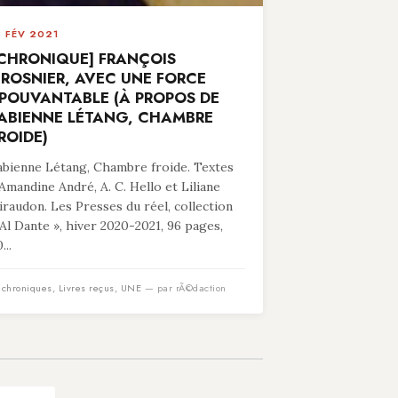
8 FÉV 2021
CHRONIQUE] FRANÇOIS
ROSNIER, AVEC UNE FORCE
POUVANTABLE (À PROPOS DE
ABIENNE LÉTANG, CHAMBRE
ROIDE)
abienne Létang, Chambre froide. Textes
’Amandine André, A. C. Hello et Liliane
iraudon. Les Presses du réel, collection
 Al Dante », hiver 2020-2021, 96 pages,
...
n
chroniques
,
Livres reçus
,
UNE
— par rÃ©daction