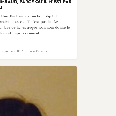
IMBAUD, PARCE QU’IL N’EST PAS
U
rthur Rimbaud est un bon objet de
ibrairie, parce qu’il n’est pas lu. Le
ombre de livres auquel son nom donne le
itre est impressionnant. ...
n
chroniques
,
UNE
— par rÃ©daction