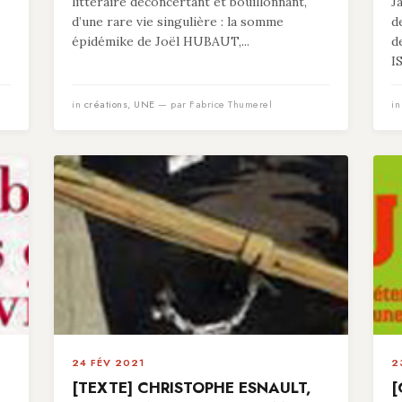
littéraire déconcertant et bouillonnant,
J
d’une rare vie singulière : la somme
d
épidémike de Joël HUBAUT,...
d
I
in
créations
,
UNE
— par Fabrice Thumerel
i
24 FÉV 2021
2
[TEXTE] CHRISTOPHE ESNAULT,
[