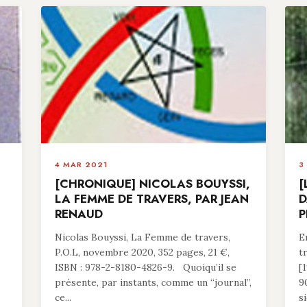
4 MAR 2021
3
[CHRONIQUE] NICOLAS BOUYSSI,
[
LA FEMME DE TRAVERS, PAR JEAN
D
RENAUD
P
Nicolas Bouyssi, La Femme de travers,
E
P.O.L, novembre 2020, 352 pages, 21 €,
t
ISBN : 978-2-8180-4826-9. Quoiqu’il se
[
présente, par instants, comme un “journal”,
9
ce...
si