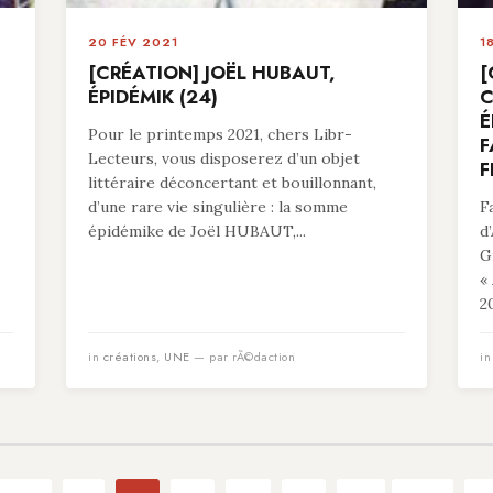
20 FÉV 2021
1
[CRÉATION] JOËL HUBAUT,
[
ÉPIDÉMIK (24)
C
É
Pour le printemps 2021, chers Libr-
F
Lecteurs, vous disposerez d’un objet
F
littéraire déconcertant et bouillonnant,
d’une rare vie singulière : la somme
F
épidémike de Joël HUBAUT,...
d
G
«
20
in
créations
,
UNE
— par rÃ©daction
i