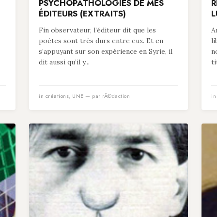
PSYCHOPATHOLOGIES DE MES
R
ÉDITEURS (EXTRAITS)
L
Fin observateur, l’éditeur dit que les
A
poètes sont très durs entre eux. Et en
l
s’appuyant sur son expérience en Syrie, il
n
dit aussi qu’il y...
t
in
créations
,
UNE
— par rÃ©daction
i