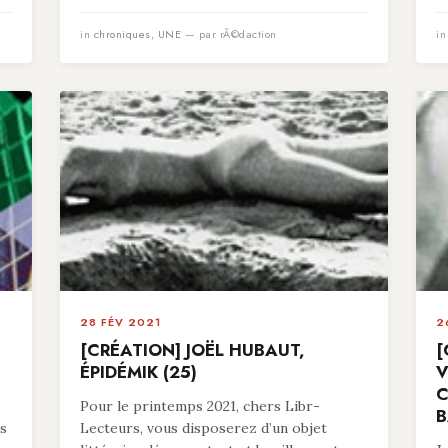
in
chroniques
,
UNE
— par rÃ©daction
i
28 FÉV 2021
2
[CRÉATION] JOËL HUBAUT,
[
ÉPIDÉMIK (25)
V
C
Pour le printemps 2021, chers Libr-
B
es
Lecteurs, vous disposerez d’un objet