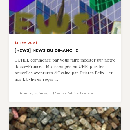
14 FÉV 2021
[NEWS] NEWS DU DIMANCHE
CUHEL commence par vous faire méditer sur notre
douce-France… Moussempès en UNE, puis les
nouvelles aventures d’Ovaine par Tristan Felix… et
nos Lib-livres reçus !...
in
Livres reçus
,
News
,
UNE
— par Fabrice Thumerel