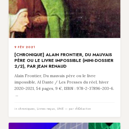
9 FÉV 2021
[CHRONIQUE] ALAIN FRONTIER, DU MAUVAIS
PÈRE OU LE LIVRE IMPOSSIBLE (MINI-DOSSIER
2/2), PAR JEAN RENAUD
Alain Frontier, Du mauvais père ou le livre
impossible, Al Dante / Les Presses du réel, hiver
2020-2021, 54 pages, 9 €, ISBN : 978-2-37896-203-6.
...
in
chroniques
,
Livres reçus
,
UNE
— par rÃ©daction