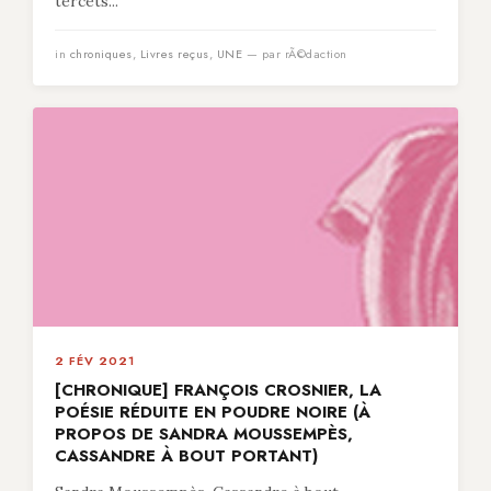
tercets...
in
chroniques
,
Livres reçus
,
UNE
— par rÃ©daction
2 FÉV 2021
[CHRONIQUE] FRANÇOIS CROSNIER, LA
POÉSIE RÉDUITE EN POUDRE NOIRE (À
PROPOS DE SANDRA MOUSSEMPÈS,
CASSANDRE À BOUT PORTANT)