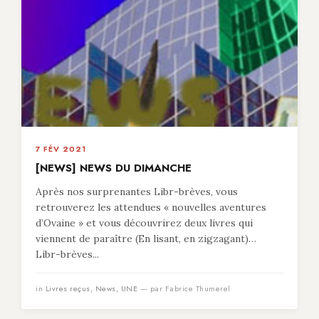
7 FÉV 2021
[NEWS] NEWS DU DIMANCHE
Après nos surprenantes Libr-brèves, vous
retrouverez les attendues « nouvelles aventures
d’Ovaine » et vous découvrirez deux livres qui
viennent de paraître (En lisant, en zigzagant)…
Libr-brèves...
in
Livres reçus
,
News
,
UNE
— par Fabrice Thumerel