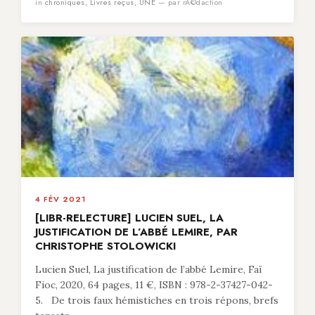
in
chroniques
,
Livres reçus
,
UNE
— par rÃ©daction
4 FÉV 2021
[LIBR-RELECTURE] LUCIEN SUEL, LA
JUSTIFICATION DE L’ABBÉ LEMIRE, PAR
CHRISTOPHE STOLOWICKI
Lucien Suel, La justification de l’abbé Lemire, Faï
Fioc, 2020, 64 pages, 11 €, ISBN : 978-2-37427-042-
5. De trois faux hémistiches en trois répons, brefs