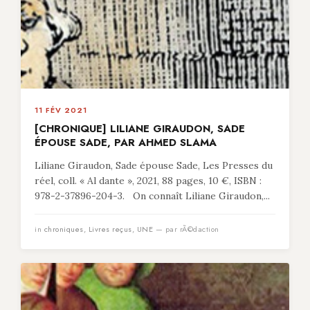
11 FÉV 2021
[CHRONIQUE] LILIANE GIRAUDON, SADE
ÉPOUSE SADE, PAR AHMED SLAMA
Liliane Giraudon, Sade épouse Sade, Les Presses du
réel, coll. « Al dante », 2021, 88 pages, 10 €, ISBN :
978-2-37896-204-3. On connaît Liliane Giraudon,...
in
chroniques
,
Livres reçus
,
UNE
— par rÃ©daction