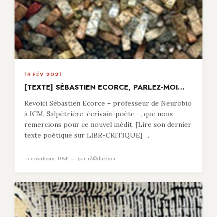
14 FÉV 2021
[TEXTE] SÉBASTIEN ECORCE, PARLEZ-MOI…
Revoici Sébastien Ecorce – professeur de Neurobio
à ICM, Salpètrière, écrivain-poète –, que nous
remercions pour ce nouvel inédit. [Lire son dernier
texte poétique sur LIBR-CRITIQUE] ...
in
créations
,
UNE
— par rÃ©daction