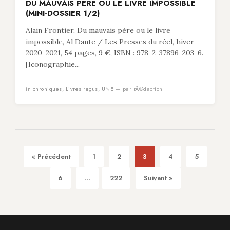
DU MAUVAIS PÈRE OU LE LIVRE IMPOSSIBLE
(MINI-DOSSIER 1/2)
Alain Frontier, Du mauvais père ou le livre
impossible, Al Dante / Les Presses du réel, hiver
2020-2021, 54 pages, 9 €, ISBN : 978-2-37896-203-6.
[Iconographie...
in
chroniques
,
Livres reçus
,
UNE
— par rÃ©daction
« Précédent
1
2
3
4
5
6
...
222
Suivant »