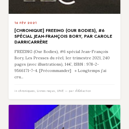
16 FÉV 2021
[CHRONIQUE] FREEING (OUR BODIES), #6
SPÉCIAL JEAN-FRANÇOIS BORY, PAR CAROLE
DARRICARRÈRE
FREEING (Our Bodies), #6 spécial Jean-François
Bory, Les Presses du réel, 1er trimestre 2021, 240
pages (avec illustrations), 14€, ISBN : 978-2-
9566171-7-4. [Précommander] « Longtemps j’ai
cru...
in
chroniques
,
Livres reçus
,
UNE
— par rÃ©daction