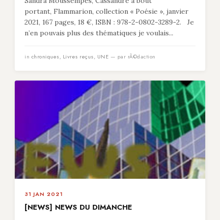
Sandra Moussempès, Cassandre à bout
portant, Flammarion, collection « Poésie », janvier
2021, 167 pages, 18 €, ISBN : 978-2-0802-3289-2. Je
n’en pouvais plus des thématiques je voulais...
in
chroniques
,
Livres reçus
,
UNE
— par rÃ©daction
31 JAN 2021
[NEWS] NEWS DU DIMANCHE