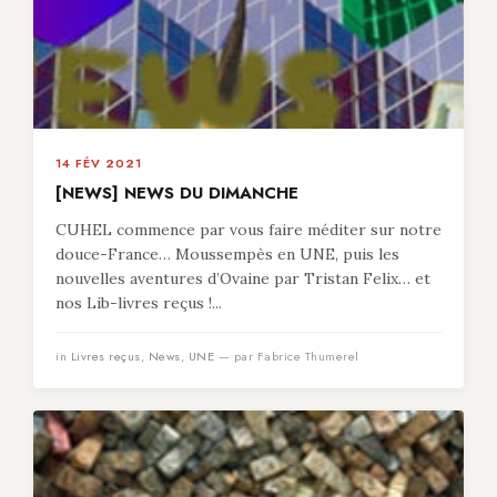
14 FÉV 2021
[NEWS] NEWS DU DIMANCHE
CUHEL commence par vous faire méditer sur notre
douce-France… Moussempès en UNE, puis les
nouvelles aventures d’Ovaine par Tristan Felix… et
nos Lib-livres reçus !...
in
Livres reçus
,
News
,
UNE
— par Fabrice Thumerel