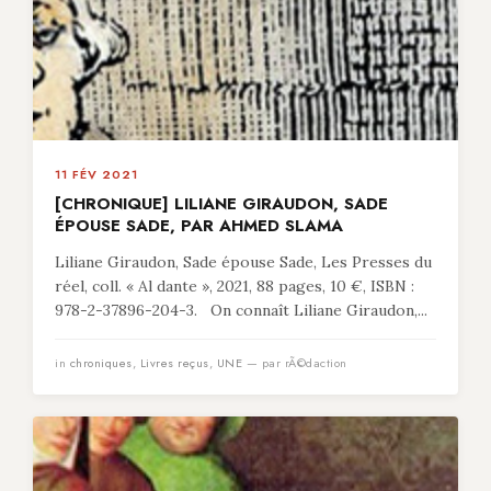
11 FÉV 2021
[CHRONIQUE] LILIANE GIRAUDON, SADE
ÉPOUSE SADE, PAR AHMED SLAMA
Liliane Giraudon, Sade épouse Sade, Les Presses du
réel, coll. « Al dante », 2021, 88 pages, 10 €, ISBN :
978-2-37896-204-3. On connaît Liliane Giraudon,...
in
chroniques
,
Livres reçus
,
UNE
— par rÃ©daction