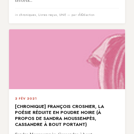
tercets...
in
chroniques
,
Livres reçus
,
UNE
— par rÃ©daction
2 FÉV 2021
[CHRONIQUE] FRANÇOIS CROSNIER, LA
POÉSIE RÉDUITE EN POUDRE NOIRE (À
PROPOS DE SANDRA MOUSSEMPÈS,
CASSANDRE À BOUT PORTANT)