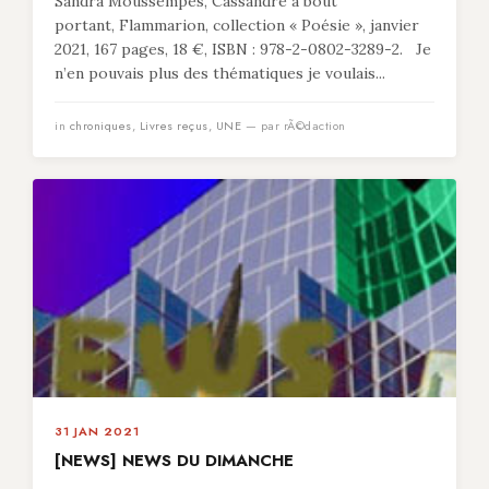
Sandra Moussempès, Cassandre à bout
portant, Flammarion, collection « Poésie », janvier
2021, 167 pages, 18 €, ISBN : 978-2-0802-3289-2. Je
n’en pouvais plus des thématiques je voulais...
in
chroniques
,
Livres reçus
,
UNE
— par rÃ©daction
31 JAN 2021
[NEWS] NEWS DU DIMANCHE