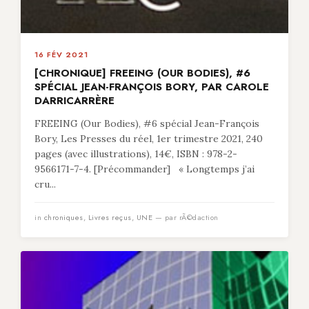
16 FÉV 2021
[CHRONIQUE] FREEING (OUR BODIES), #6
SPÉCIAL JEAN-FRANÇOIS BORY, PAR CAROLE
DARRICARRÈRE
FREEING (Our Bodies), #6 spécial Jean-François
Bory, Les Presses du réel, 1er trimestre 2021, 240
pages (avec illustrations), 14€, ISBN : 978-2-
9566171-7-4. [Précommander] « Longtemps j’ai
cru...
in
chroniques
,
Livres reçus
,
UNE
— par rÃ©daction