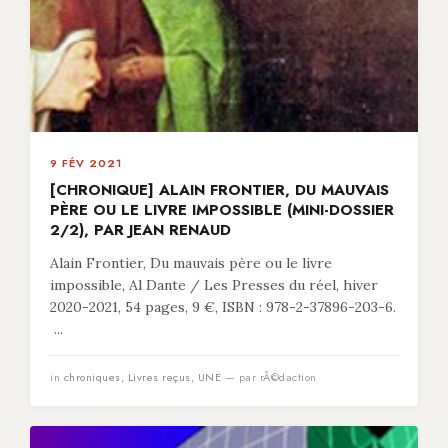
9 FÉV 2021
[CHRONIQUE] ALAIN FRONTIER, DU MAUVAIS
PÈRE OU LE LIVRE IMPOSSIBLE (MINI-DOSSIER
2/2), PAR JEAN RENAUD
Alain Frontier, Du mauvais père ou le livre
impossible, Al Dante / Les Presses du réel, hiver
2020-2021, 54 pages, 9 €, ISBN : 978-2-37896-203-6.
...
in
chroniques
,
Livres reçus
,
UNE
— par rÃ©daction