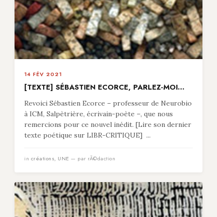
14 FÉV 2021
[TEXTE] SÉBASTIEN ECORCE, PARLEZ-MOI…
Revoici Sébastien Ecorce – professeur de Neurobio
à ICM, Salpètrière, écrivain-poète –, que nous
remercions pour ce nouvel inédit. [Lire son dernier
texte poétique sur LIBR-CRITIQUE] ...
in
créations
,
UNE
— par rÃ©daction