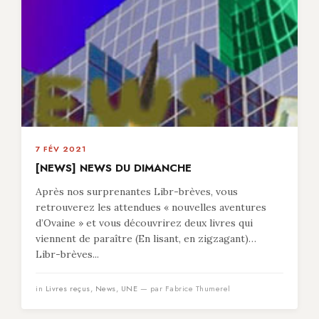
7 FÉV 2021
[NEWS] NEWS DU DIMANCHE
Après nos surprenantes Libr-brèves, vous
retrouverez les attendues « nouvelles aventures
d’Ovaine » et vous découvrirez deux livres qui
viennent de paraître (En lisant, en zigzagant)…
Libr-brèves...
in
Livres reçus
,
News
,
UNE
— par Fabrice Thumerel