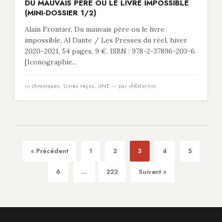
DU MAUVAIS PÈRE OU LE LIVRE IMPOSSIBLE
(MINI-DOSSIER 1/2)
Alain Frontier, Du mauvais père ou le livre
impossible, Al Dante / Les Presses du réel, hiver
2020-2021, 54 pages, 9 €, ISBN : 978-2-37896-203-6.
[Iconographie...
in
chroniques
,
Livres reçus
,
UNE
— par rÃ©daction
« Précédent
1
2
3
4
5
6
...
222
Suivant »