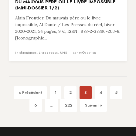
DU MAUVAIS PÈRE OU LE LIVRE IMPOSSIBLE
(MINI-DOSSIER 1/2)
Alain Frontier, Du mauvais père ou le livre
impossible, Al Dante / Les Presses du réel, hiver
2020-2021, 54 pages, 9 €, ISBN : 978-2-37896-203-6.
[Iconographie...
in
chroniques
,
Livres reçus
,
UNE
— par rÃ©daction
« Précédent
1
2
3
4
5
6
...
222
Suivant »