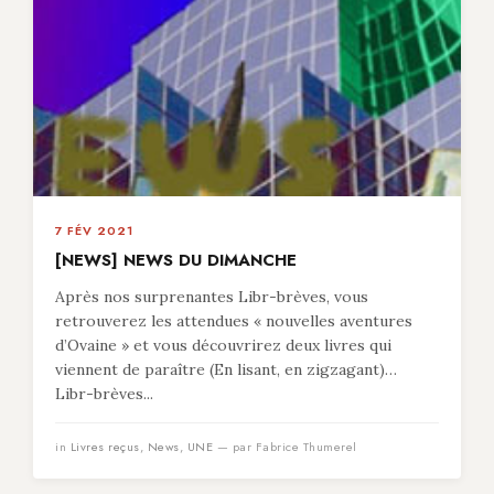
7 FÉV 2021
[NEWS] NEWS DU DIMANCHE
Après nos surprenantes Libr-brèves, vous
retrouverez les attendues « nouvelles aventures
d’Ovaine » et vous découvrirez deux livres qui
viennent de paraître (En lisant, en zigzagant)…
Libr-brèves...
in
Livres reçus
,
News
,
UNE
— par Fabrice Thumerel