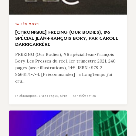
16 FÉV 2021
[CHRONIQUE] FREEING (OUR BODIES), #6
SPÉCIAL JEAN-FRANÇOIS BORY, PAR CAROLE
DARRICARRÈRE
FREEING (Our Bodies), #6 spécial Jean-François
Bory, Les Presses du réel, 1er trimestre 2021, 240
pages (avec illustrations), 14€, ISBN : 978-2-
9566171-7-4. [Précommander] « Longtemps j’ai
cru...
in
chroniques
,
Livres reçus
,
UNE
— par rÃ©daction