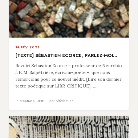
14 FÉV 2021
[TEXTE] SÉBASTIEN ECORCE, PARLEZ-MOI…
Revoici Sébastien Ecorce – professeur de Neurobio
à ICM, Salpètrière, écrivain-poète –, que nous
remercions pour ce nouvel inédit. [Lire son dernier
texte poétique sur LIBR-CRITIQUE] ...
in
créations
,
UNE
— par rÃ©daction