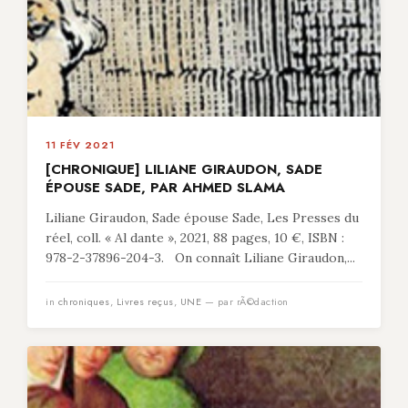
11 FÉV 2021
[CHRONIQUE] LILIANE GIRAUDON, SADE
ÉPOUSE SADE, PAR AHMED SLAMA
Liliane Giraudon, Sade épouse Sade, Les Presses du
réel, coll. « Al dante », 2021, 88 pages, 10 €, ISBN :
978-2-37896-204-3. On connaît Liliane Giraudon,...
in
chroniques
,
Livres reçus
,
UNE
— par rÃ©daction