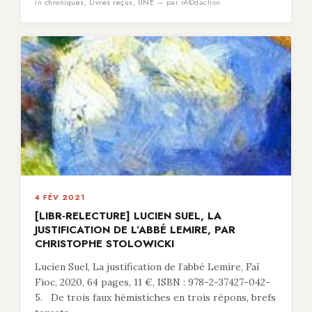
in
chroniques
,
Livres reçus
,
UNE
— par rÃ©daction
4 FÉV 2021
[LIBR-RELECTURE] LUCIEN SUEL, LA
JUSTIFICATION DE L’ABBÉ LEMIRE, PAR
CHRISTOPHE STOLOWICKI
Lucien Suel, La justification de l’abbé Lemire, Faï
Fioc, 2020, 64 pages, 11 €, ISBN : 978-2-37427-042-
5. De trois faux hémistiches en trois répons, brefs