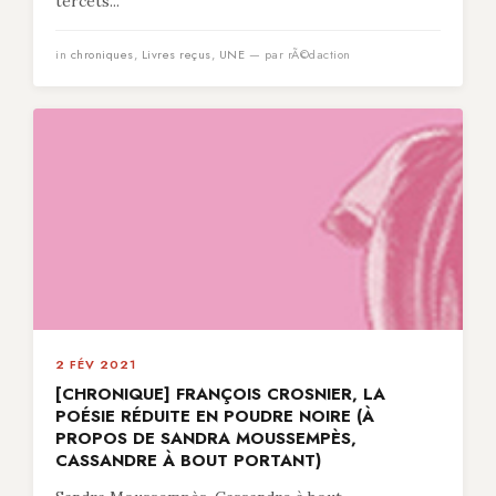
tercets...
in
chroniques
,
Livres reçus
,
UNE
— par rÃ©daction
2 FÉV 2021
[CHRONIQUE] FRANÇOIS CROSNIER, LA
POÉSIE RÉDUITE EN POUDRE NOIRE (À
PROPOS DE SANDRA MOUSSEMPÈS,
CASSANDRE À BOUT PORTANT)