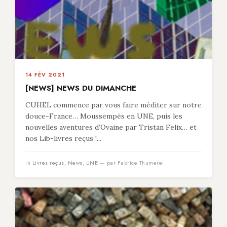
14 FÉV 2021
[NEWS] NEWS DU DIMANCHE
CUHEL commence par vous faire méditer sur notre
douce-France… Moussempès en UNE, puis les
nouvelles aventures d’Ovaine par Tristan Felix… et
nos Lib-livres reçus !...
in
Livres reçus
,
News
,
UNE
— par Fabrice Thumerel