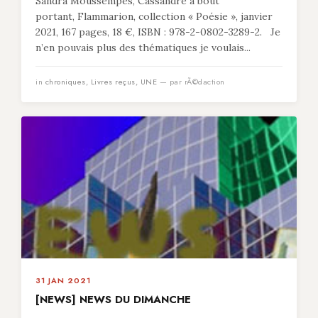
Sandra Moussempès, Cassandre à bout
portant, Flammarion, collection « Poésie », janvier
2021, 167 pages, 18 €, ISBN : 978-2-0802-3289-2. Je
n’en pouvais plus des thématiques je voulais...
in
chroniques
,
Livres reçus
,
UNE
— par rÃ©daction
31 JAN 2021
[NEWS] NEWS DU DIMANCHE