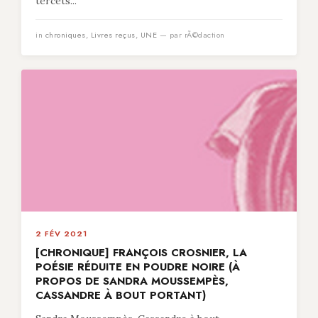
tercets...
in
chroniques
,
Livres reçus
,
UNE
— par rÃ©daction
2 FÉV 2021
[CHRONIQUE] FRANÇOIS CROSNIER, LA
POÉSIE RÉDUITE EN POUDRE NOIRE (À
PROPOS DE SANDRA MOUSSEMPÈS,
CASSANDRE À BOUT PORTANT)