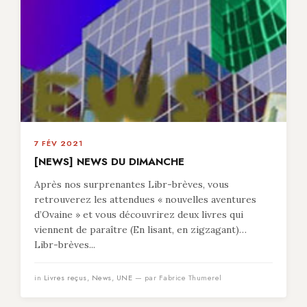
7 FÉV 2021
[NEWS] NEWS DU DIMANCHE
Après nos surprenantes Libr-brèves, vous
retrouverez les attendues « nouvelles aventures
d’Ovaine » et vous découvrirez deux livres qui
viennent de paraître (En lisant, en zigzagant)…
Libr-brèves...
in
Livres reçus
,
News
,
UNE
— par Fabrice Thumerel