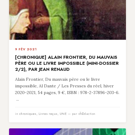
9 FÉV 2021
[CHRONIQUE] ALAIN FRONTIER, DU MAUVAIS
PÈRE OU LE LIVRE IMPOSSIBLE (MINI-DOSSIER
2/2), PAR JEAN RENAUD
Alain Frontier, Du mauvais père ou le livre
impossible, Al Dante / Les Presses du réel, hiver
2020-2021, 54 pages, 9 €, ISBN : 978-2-37896-203-6.
...
in
chroniques
,
Livres reçus
,
UNE
— par rÃ©daction