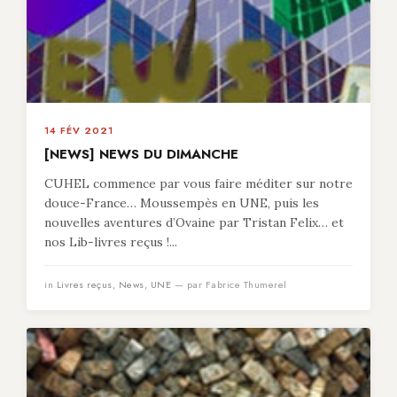
14 FÉV 2021
[NEWS] NEWS DU DIMANCHE
CUHEL commence par vous faire méditer sur notre
douce-France… Moussempès en UNE, puis les
nouvelles aventures d’Ovaine par Tristan Felix… et
nos Lib-livres reçus !...
in
Livres reçus
,
News
,
UNE
— par Fabrice Thumerel