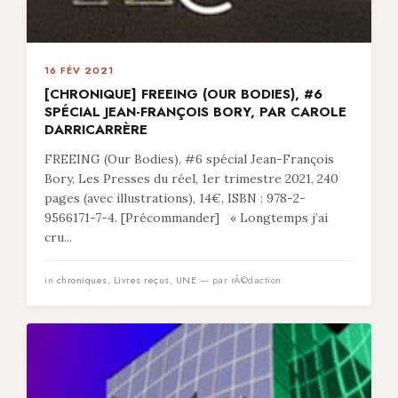
16 FÉV 2021
[CHRONIQUE] FREEING (OUR BODIES), #6
SPÉCIAL JEAN-FRANÇOIS BORY, PAR CAROLE
DARRICARRÈRE
FREEING (Our Bodies), #6 spécial Jean-François
Bory, Les Presses du réel, 1er trimestre 2021, 240
pages (avec illustrations), 14€, ISBN : 978-2-
9566171-7-4. [Précommander] « Longtemps j’ai
cru...
in
chroniques
,
Livres reçus
,
UNE
— par rÃ©daction