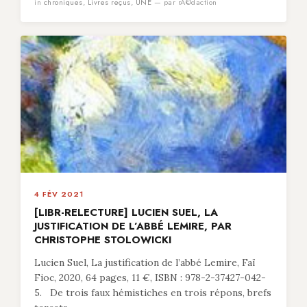
in
chroniques
,
Livres reçus
,
UNE
— par rÃ©daction
4 FÉV 2021
[LIBR-RELECTURE] LUCIEN SUEL, LA
JUSTIFICATION DE L’ABBÉ LEMIRE, PAR
CHRISTOPHE STOLOWICKI
Lucien Suel, La justification de l’abbé Lemire, Faï
Fioc, 2020, 64 pages, 11 €, ISBN : 978-2-37427-042-
5. De trois faux hémistiches en trois répons, brefs