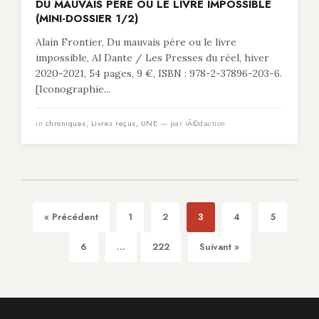
DU MAUVAIS PÈRE OU LE LIVRE IMPOSSIBLE
(MINI-DOSSIER 1/2)
Alain Frontier, Du mauvais père ou le livre
impossible, Al Dante / Les Presses du réel, hiver
2020-2021, 54 pages, 9 €, ISBN : 978-2-37896-203-6.
[Iconographie...
in
chroniques
,
Livres reçus
,
UNE
— par rÃ©daction
« Précédent
1
2
3
4
5
6
...
222
Suivant »