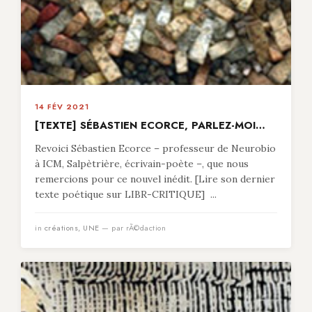
14 FÉV 2021
[TEXTE] SÉBASTIEN ECORCE, PARLEZ-MOI…
Revoici Sébastien Ecorce – professeur de Neurobio
à ICM, Salpètrière, écrivain-poète –, que nous
remercions pour ce nouvel inédit. [Lire son dernier
texte poétique sur LIBR-CRITIQUE] ...
in
créations
,
UNE
— par rÃ©daction