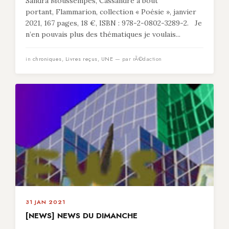
Sandra Moussempès, Cassandre à bout
portant, Flammarion, collection « Poésie », janvier
2021, 167 pages, 18 €, ISBN : 978-2-0802-3289-2. Je
n’en pouvais plus des thématiques je voulais...
in
chroniques
,
Livres reçus
,
UNE
— par rÃ©daction
31 JAN 2021
[NEWS] NEWS DU DIMANCHE