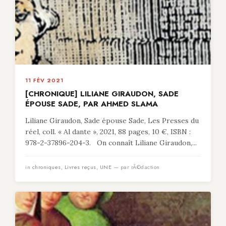
11 FÉV 2021
[CHRONIQUE] LILIANE GIRAUDON, SADE
ÉPOUSE SADE, PAR AHMED SLAMA
Liliane Giraudon, Sade épouse Sade, Les Presses du
réel, coll. « Al dante », 2021, 88 pages, 10 €, ISBN :
978-2-37896-204-3. On connaît Liliane Giraudon,...
in
chroniques
,
Livres reçus
,
UNE
— par rÃ©daction