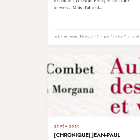
d’Ovaine » (Tristan Felix) et nos Libr-
brèves… Mais d’abord...
in
Livres reçus
,
News
,
UNE
— par Fabrice Thumerel
25 FÉV 2021
[CHRONIQUE] JEAN-PAUL