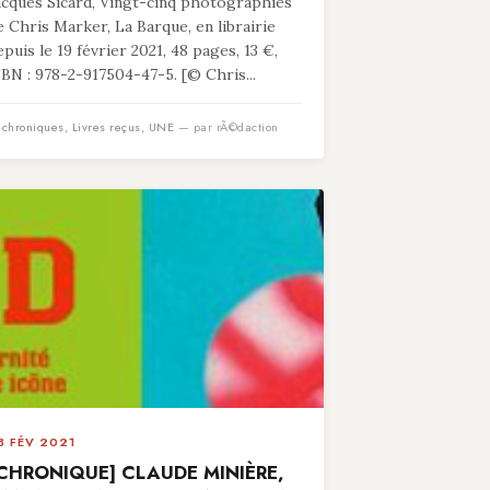
acques Sicard, Vingt-cinq photographies
e Chris Marker, La Barque, en librairie
epuis le 19 février 2021, 48 pages, 13 €,
SBN : 978-2-917504-47-5. [© Chris...
n
chroniques
,
Livres reçus
,
UNE
— par rÃ©daction
3 FÉV 2021
CHRONIQUE] CLAUDE MINIÈRE,