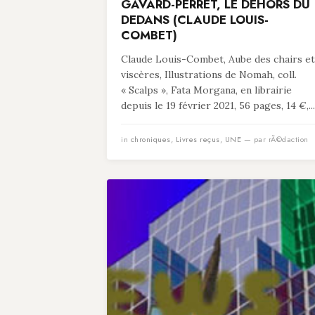
GAVARD-PERRET, LE DEHORS DU
DEDANS (CLAUDE LOUIS-
COMBET)
Claude Louis-Combet, Aube des chairs et
viscères, Illustrations de Nomah, coll.
« Scalps », Fata Morgana, en librairie
depuis le 19 février 2021, 56 pages, 14 €,...
in
chroniques
,
Livres reçus
,
UNE
— par rÃ©daction