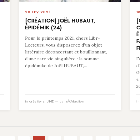
20 FÉV 2021
1
[CRÉATION] JOËL HUBAUT,
[
ÉPIDÉMIK (24)
C
É
Pour le printemps 2021, chers Libr-
F
Lecteurs, vous disposerez d’un objet
F
littéraire déconcertant et bouillonnant,
d’une rare vie singulière : la somme
F
épidémike de Joël HUBAUT,...
d
G
«
20
in
créations
,
UNE
— par rÃ©daction
i