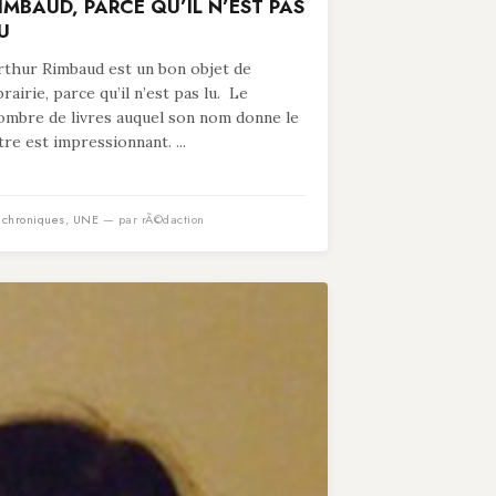
IMBAUD, PARCE QU’IL N’EST PAS
U
rthur Rimbaud est un bon objet de
ibrairie, parce qu’il n’est pas lu. Le
ombre de livres auquel son nom donne le
itre est impressionnant. ...
n
chroniques
,
UNE
— par rÃ©daction