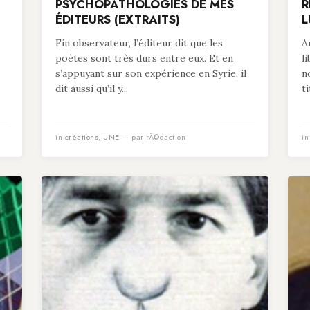
PSYCHOPATHOLOGIES DE MES
R
ÉDITEURS (EXTRAITS)
L
Fin observateur, l’éditeur dit que les
A
poètes sont très durs entre eux. Et en
l
s’appuyant sur son expérience en Syrie, il
n
dit aussi qu’il y...
t
in
créations
,
UNE
— par rÃ©daction
i