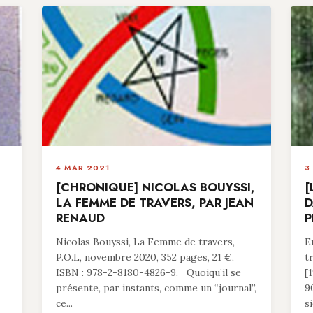
4 MAR 2021
3
[CHRONIQUE] NICOLAS BOUYSSI,
[
LA FEMME DE TRAVERS, PAR JEAN
D
RENAUD
P
Nicolas Bouyssi, La Femme de travers,
E
P.O.L, novembre 2020, 352 pages, 21 €,
t
ISBN : 978-2-8180-4826-9. Quoiqu’il se
[
présente, par instants, comme un “journal”,
9
ce...
si