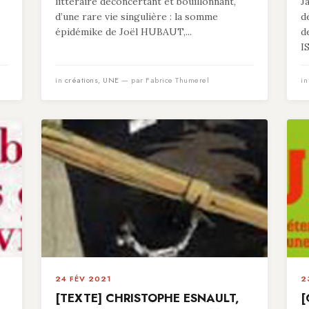
littéraire déconcertant et bouillonnant,
J
d’une rare vie singulière : la somme
d
épidémike de Joël HUBAUT,...
d
I
in
créations
,
UNE
— par Fabrice Thumerel
i
24 FÉV 2021
2
[TEXTE] CHRISTOPHE ESNAULT,
[