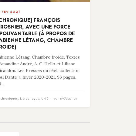
8 FÉV 2021
CHRONIQUE] FRANÇOIS
ROSNIER, AVEC UNE FORCE
POUVANTABLE (À PROPOS DE
ABIENNE LÉTANG, CHAMBRE
ROIDE)
abienne Létang, Chambre froide. Textes
’Amandine André, A. C. Hello et Liliane
iraudon. Les Presses du réel, collection
 Al Dante », hiver 2020-2021, 96 pages,
...
n
chroniques
,
Livres reçus
,
UNE
— par rÃ©daction