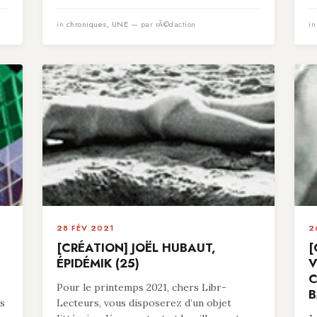
in
chroniques
,
UNE
— par rÃ©daction
i
28 FÉV 2021
2
[CRÉATION] JOËL HUBAUT,
[
ÉPIDÉMIK (25)
V
C
Pour le printemps 2021, chers Libr-
B
es
Lecteurs, vous disposerez d’un objet