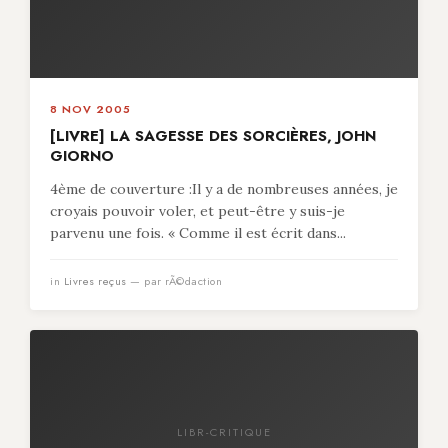
8 NOV 2005
[LIVRE] LA SAGESSE DES SORCIÈRES, JOHN
GIORNO
4ème de couverture :Il y a de nombreuses années, je
croyais pouvoir voler, et peut-être y suis-je
parvenu une fois. « Comme il est écrit dans...
in
Livres reçus
— par rÃ©daction
LIBR-CRITIQUE