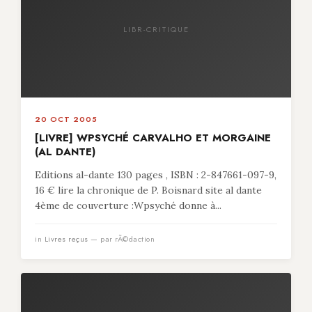
LIBR-CRITIQUE
20 OCT 2005
[LIVRE] WPSYCHÉ CARVALHO ET MORGAINE
(AL DANTE)
Editions al-dante 130 pages , ISBN : 2-847661-097-9,
16 € lire la chronique de P. Boisnard site al dante
4ème de couverture :Wpsyché donne à...
in
Livres reçus
— par rÃ©daction