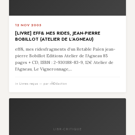
12 NOV 2005
[LIVRE] EFF& MES RIDES, JEAN-PIERRE
BOBILLOT (ATELIER DE L’AGNEAU)
eff&, mes ridesfragments d’un Retable Païen jean-
pierre Bobillot Editions Atelier de l’Agneau 85
pages + CD, ISBN : 2-930188-83-9, 12€ Atelier de
l’Agneau, Le Vigneronnage,...
in
Livres reçus
— par rÃ©daction
LIBR-CRITIQUE