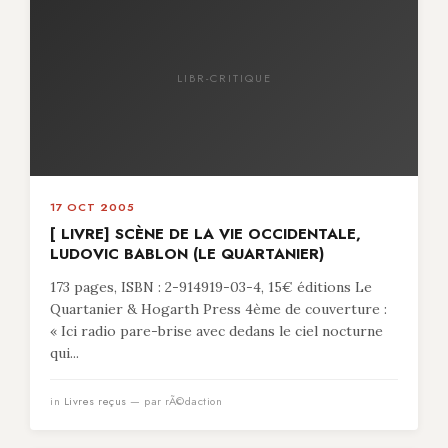
LIBR-CRITIQUE
17 OCT 2005
[ LIVRE] SCÈNE DE LA VIE OCCIDENTALE,
LUDOVIC BABLON (LE QUARTANIER)
173 pages, ISBN : 2-914919-03-4, 15€ éditions Le
Quartanier & Hogarth Press 4ème de couverture :
« Ici radio pare-brise avec dedans le ciel nocturne
qui...
in
Livres reçus
— par rÃ©daction