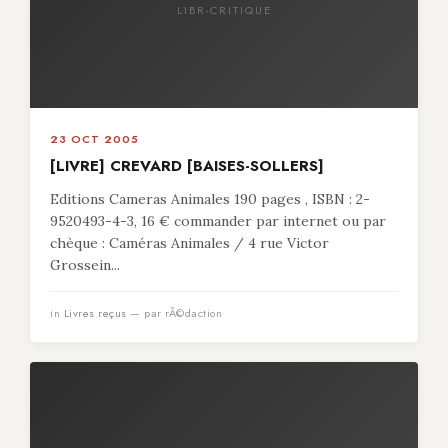
LIBR-CRITIQUE
23 OCT 2005
[LIVRE] CREVARD [BAISES-SOLLERS]
Editions Cameras Animales 190 pages , ISBN : 2-
9520493-4-3, 16 € commander par internet ou par
chèque : Caméras Animales / 4 rue Victor
Grossein...
in
Livres reçus
— par rÃ©daction