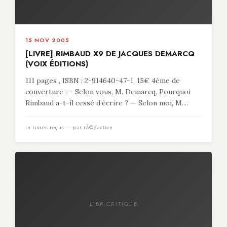
15 NOV 2005
[LIVRE] RIMBAUD X9 DE JACQUES DEMARCQ
(VOIX ÉDITIONS)
111 pages , ISBN : 2-914640-47-1, 15€ 4ème de
couverture :— Selon vous, M. Demarcq, Pourquoi
Rimbaud a-t-il cessé d’écrire ? — Selon moi, M....
in
Livres reçus
— par rÃ©daction
LIBR-CRITIQUE