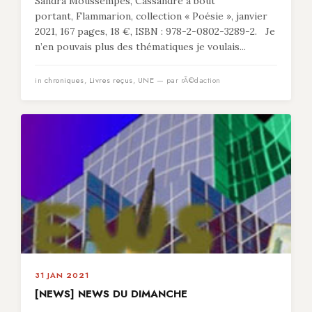
Sandra Moussempès, Cassandre à bout
portant, Flammarion, collection « Poésie », janvier
2021, 167 pages, 18 €, ISBN : 978-2-0802-3289-2. Je
n’en pouvais plus des thématiques je voulais...
in
chroniques
,
Livres reçus
,
UNE
— par rÃ©daction
31 JAN 2021
[NEWS] NEWS DU DIMANCHE