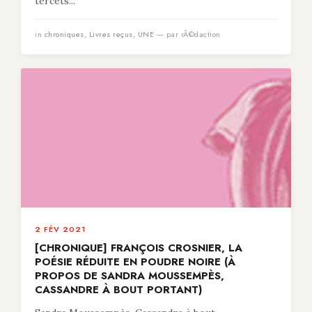
tercets...
in
chroniques
,
Livres reçus
,
UNE
— par rÃ©daction
2 FÉV 2021
[CHRONIQUE] FRANÇOIS CROSNIER, LA
POÉSIE RÉDUITE EN POUDRE NOIRE (À
PROPOS DE SANDRA MOUSSEMPÈS,
CASSANDRE À BOUT PORTANT)