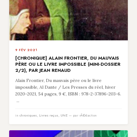
9 FÉV 2021
[CHRONIQUE] ALAIN FRONTIER, DU MAUVAIS
PÈRE OU LE LIVRE IMPOSSIBLE (MINI-DOSSIER
2/2), PAR JEAN RENAUD
Alain Frontier, Du mauvais père ou le livre
impossible, Al Dante / Les Presses du réel, hiver
2020-2021, 54 pages, 9 €, ISBN : 978-2-37896-203-6.
...
in
chroniques
,
Livres reçus
,
UNE
— par rÃ©daction