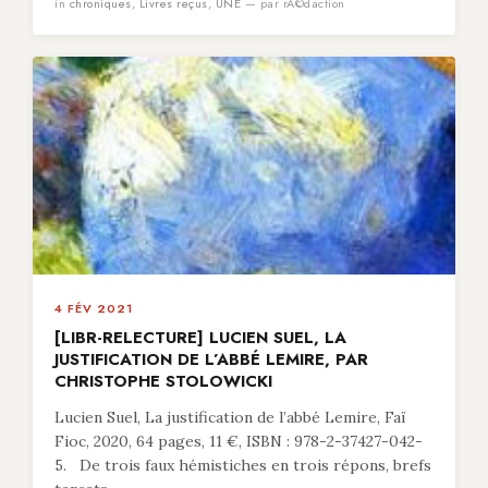
in
chroniques
,
Livres reçus
,
UNE
— par rÃ©daction
4 FÉV 2021
[LIBR-RELECTURE] LUCIEN SUEL, LA
JUSTIFICATION DE L’ABBÉ LEMIRE, PAR
CHRISTOPHE STOLOWICKI
Lucien Suel, La justification de l’abbé Lemire, Faï
Fioc, 2020, 64 pages, 11 €, ISBN : 978-2-37427-042-
5. De trois faux hémistiches en trois répons, brefs