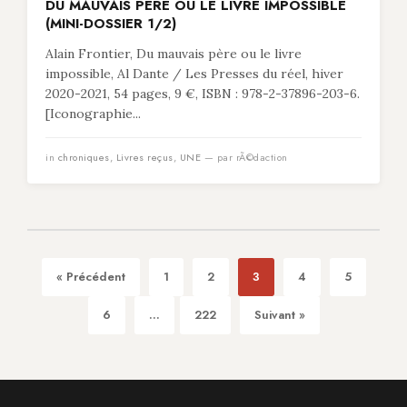
DU MAUVAIS PÈRE OU LE LIVRE IMPOSSIBLE
(MINI-DOSSIER 1/2)
Alain Frontier, Du mauvais père ou le livre
impossible, Al Dante / Les Presses du réel, hiver
2020-2021, 54 pages, 9 €, ISBN : 978-2-37896-203-6.
[Iconographie...
in
chroniques
,
Livres reçus
,
UNE
— par rÃ©daction
« Précédent
1
2
3
4
5
6
...
222
Suivant »