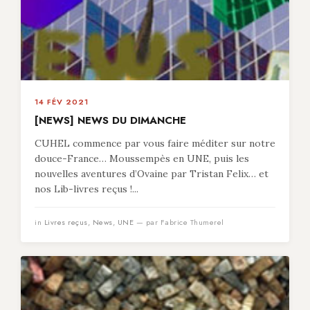
14 FÉV 2021
[NEWS] NEWS DU DIMANCHE
CUHEL commence par vous faire méditer sur notre
douce-France… Moussempès en UNE, puis les
nouvelles aventures d’Ovaine par Tristan Felix… et
nos Lib-livres reçus !...
in
Livres reçus
,
News
,
UNE
— par Fabrice Thumerel