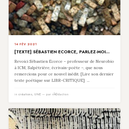
14 FÉV 2021
[TEXTE] SÉBASTIEN ECORCE, PARLEZ-MOI…
Revoici Sébastien Ecorce – professeur de Neurobio
à ICM, Salpètrière, écrivain-poète –, que nous
remercions pour ce nouvel inédit. [Lire son dernier
texte poétique sur LIBR-CRITIQUE] ...
in
créations
,
UNE
— par rÃ©daction