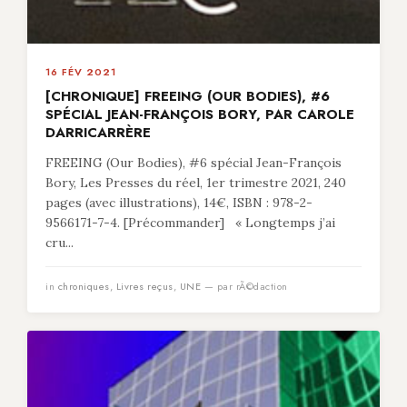
16 FÉV 2021
[CHRONIQUE] FREEING (OUR BODIES), #6
SPÉCIAL JEAN-FRANÇOIS BORY, PAR CAROLE
DARRICARRÈRE
FREEING (Our Bodies), #6 spécial Jean-François
Bory, Les Presses du réel, 1er trimestre 2021, 240
pages (avec illustrations), 14€, ISBN : 978-2-
9566171-7-4. [Précommander] « Longtemps j’ai
cru...
in
chroniques
,
Livres reçus
,
UNE
— par rÃ©daction