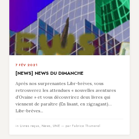
7 FÉV 2021
[NEWS] NEWS DU DIMANCHE
Après nos surprenantes Libr-brèves, vous
retrouverez les attendues « nouvelles aventures
d’Ovaine » et vous découvrirez deux livres qui
viennent de paraître (En lisant, en zigzagant)…
Libr-brèves...
in
Livres reçus
,
News
,
UNE
— par Fabrice Thumerel