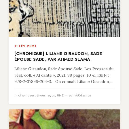
11 FÉV 2021
[CHRONIQUE] LILIANE GIRAUDON, SADE
ÉPOUSE SADE, PAR AHMED SLAMA
Liliane Giraudon, Sade épouse Sade, Les Presses du
réel, coll. « Al dante », 2021, 88 pages, 10 €, ISBN :
978-2-37896-204-3. On connaît Liliane Giraudon,...
in
chroniques
,
Livres reçus
,
UNE
— par rÃ©daction