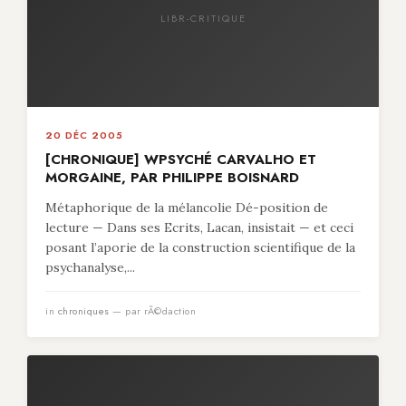
LIBR-CRITIQUE
20 DÉC 2005
[CHRONIQUE] WPSYCHÉ CARVALHO ET
MORGAINE, PAR PHILIPPE BOISNARD
Métaphorique de la mélancolie Dé-position de
lecture — Dans ses Ecrits, Lacan, insistait — et ceci
posant l’aporie de la construction scientifique de la
psychanalyse,...
in
chroniques
— par rÃ©daction