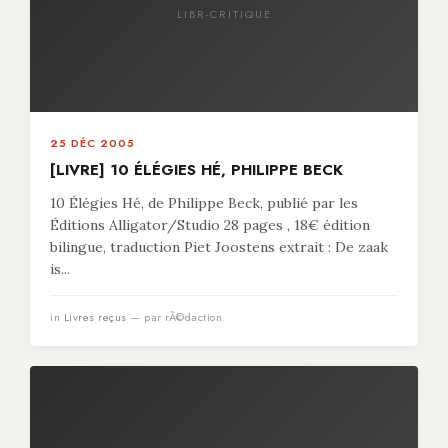
LIBR-CRITIQUE
25 DÉC 2005
[LIVRE] 10 ÉLÉGIES HÉ, PHILIPPE BECK
10 Élégies Hé, de Philippe Beck, publié par les
Éditions Alligator/Studio 28 pages , 18€ édition
bilingue, traduction Piet Joostens extrait : De zaak
is...
in
Livres reçus
— par rÃ©daction