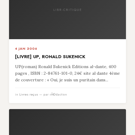
LIBR-CRITIQUE
4 JAN 2006
[LIVRE] UP, RONALD SUKENICK
UP(roman) Ronald Sukenick Editions al-dante, 400
pages , ISBN : 2-84761-101-0, 24€ site al dante 4ème
de couverture : « Oui, je suis un puritain dans...
in
Livres reçus
— par rÃ©daction