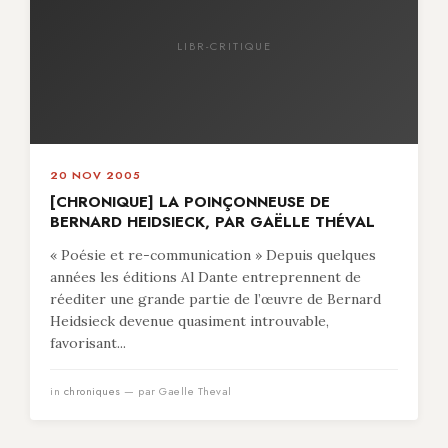
LIBR-CRITIQUE
20 NOV 2005
[CHRONIQUE] LA POINÇONNEUSE DE
BERNARD HEIDSIECK, PAR GAËLLE THÉVAL
« Poésie et re-communication » Depuis quelques
années les éditions Al Dante entreprennent de
réediter une grande partie de l’œuvre de Bernard
Heidsieck devenue quasiment introuvable,
favorisant...
in
chroniques
— par Gaelle Theval