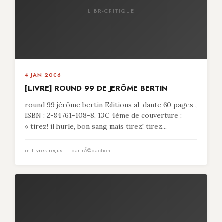
LIBR-CRITIQUE
4 JAN 2006
[LIVRE] ROUND 99 DE JERÔME BERTIN
round 99 jérôme bertin Editions al-dante 60 pages ,
ISBN : 2-84761-108-8, 13€ 4ème de couverture :
« tirez! il hurle, bon sang mais tirez! tirez...
in
Livres reçus
— par rÃ©daction