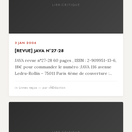
LIBR-CRITIQUE
3 JAN 2006
[REVUE] JAVA N°27-28
JAVA revue n°27-28 60 pages , ISSN : 2-909951-13-6,
18€ pour commander le numéro :JAVA 116 avenue
Ledru-Rollin – 75011 Paris 4ème de couverture :...
in
Livres reçus
— par rÃ©daction
LIBR-CRITIQUE