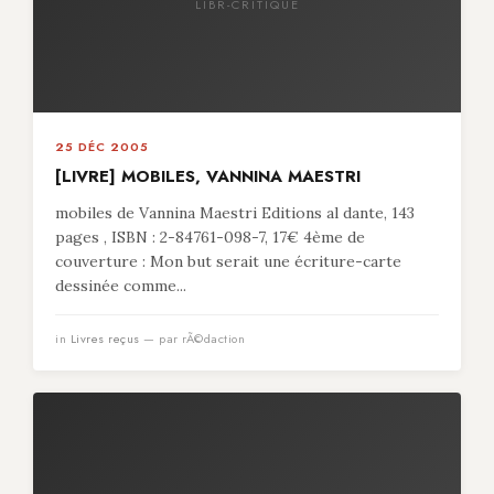
LIBR-CRITIQUE
25 DÉC 2005
[LIVRE] MOBILES, VANNINA MAESTRI
mobiles de Vannina Maestri Editions al dante, 143
pages , ISBN : 2-84761-098-7, 17€ 4ème de
couverture : Mon but serait une écriture-carte
dessinée comme...
in
Livres reçus
— par rÃ©daction