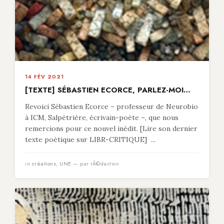
14 FÉV 2021
[TEXTE] SÉBASTIEN ECORCE, PARLEZ-MOI…
Revoici Sébastien Ecorce – professeur de Neurobio
à ICM, Salpètrière, écrivain-poète –, que nous
remercions pour ce nouvel inédit. [Lire son dernier
texte poétique sur LIBR-CRITIQUE] ...
in
créations
,
UNE
— par rÃ©daction