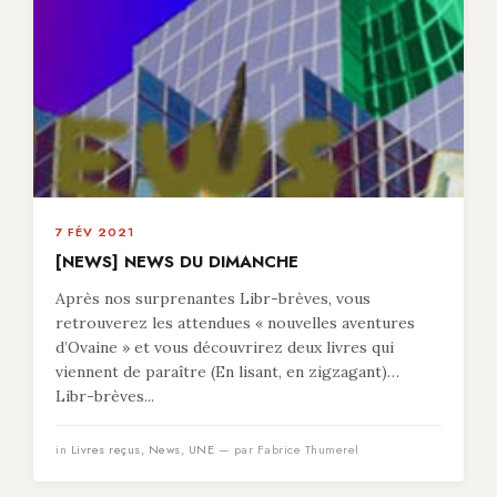
7 FÉV 2021
[NEWS] NEWS DU DIMANCHE
Après nos surprenantes Libr-brèves, vous
retrouverez les attendues « nouvelles aventures
d’Ovaine » et vous découvrirez deux livres qui
viennent de paraître (En lisant, en zigzagant)…
Libr-brèves...
in
Livres reçus
,
News
,
UNE
— par Fabrice Thumerel