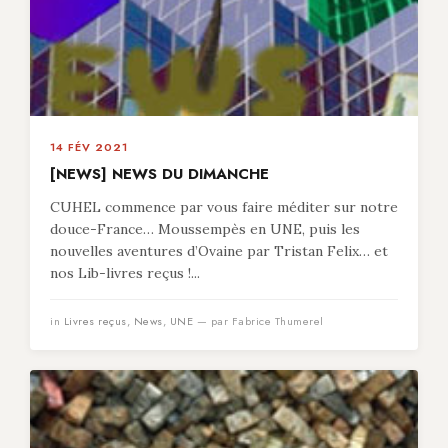
14 FÉV 2021
[NEWS] NEWS DU DIMANCHE
CUHEL commence par vous faire méditer sur notre
douce-France… Moussempès en UNE, puis les
nouvelles aventures d’Ovaine par Tristan Felix… et
nos Lib-livres reçus !...
in
Livres reçus
,
News
,
UNE
— par Fabrice Thumerel