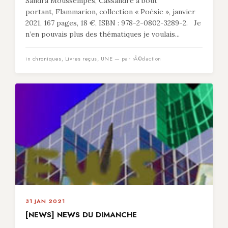
Sandra Moussempès, Cassandre à bout
portant, Flammarion, collection « Poésie », janvier
2021, 167 pages, 18 €, ISBN : 978-2-0802-3289-2. Je
n’en pouvais plus des thématiques je voulais...
in
chroniques
,
Livres reçus
,
UNE
— par rÃ©daction
31 JAN 2021
[NEWS] NEWS DU DIMANCHE