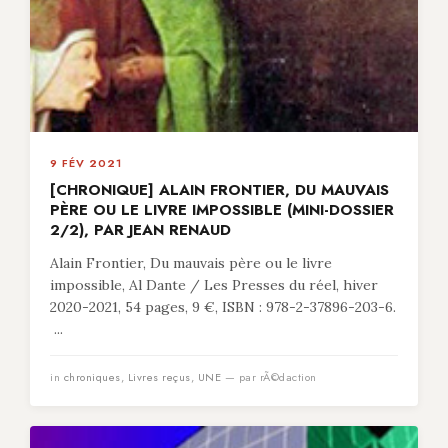
9 FÉV 2021
[CHRONIQUE] ALAIN FRONTIER, DU MAUVAIS
PÈRE OU LE LIVRE IMPOSSIBLE (MINI-DOSSIER
2/2), PAR JEAN RENAUD
Alain Frontier, Du mauvais père ou le livre
impossible, Al Dante / Les Presses du réel, hiver
2020-2021, 54 pages, 9 €, ISBN : 978-2-37896-203-6.
...
in
chroniques
,
Livres reçus
,
UNE
— par rÃ©daction