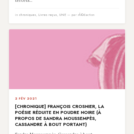
tercets...
in
chroniques
,
Livres reçus
,
UNE
— par rÃ©daction
2 FÉV 2021
[CHRONIQUE] FRANÇOIS CROSNIER, LA
POÉSIE RÉDUITE EN POUDRE NOIRE (À
PROPOS DE SANDRA MOUSSEMPÈS,
CASSANDRE À BOUT PORTANT)