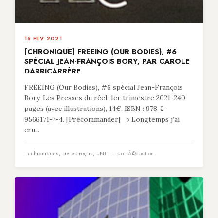
16 FÉV 2021
[CHRONIQUE] FREEING (OUR BODIES), #6
SPÉCIAL JEAN-FRANÇOIS BORY, PAR CAROLE
DARRICARRÈRE
FREEING (Our Bodies), #6 spécial Jean-François
Bory, Les Presses du réel, 1er trimestre 2021, 240
pages (avec illustrations), 14€, ISBN : 978-2-
9566171-7-4. [Précommander] « Longtemps j’ai
cru...
in
chroniques
,
Livres reçus
,
UNE
— par rÃ©daction