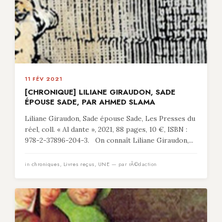
11 FÉV 2021
[CHRONIQUE] LILIANE GIRAUDON, SADE
ÉPOUSE SADE, PAR AHMED SLAMA
Liliane Giraudon, Sade épouse Sade, Les Presses du
réel, coll. « Al dante », 2021, 88 pages, 10 €, ISBN :
978-2-37896-204-3. On connaît Liliane Giraudon,...
in
chroniques
,
Livres reçus
,
UNE
— par rÃ©daction