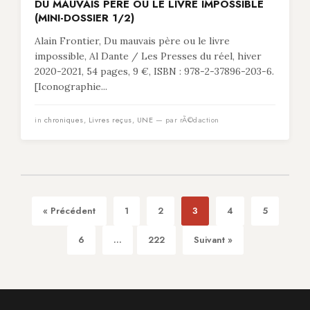
DU MAUVAIS PÈRE OU LE LIVRE IMPOSSIBLE
(MINI-DOSSIER 1/2)
Alain Frontier, Du mauvais père ou le livre
impossible, Al Dante / Les Presses du réel, hiver
2020-2021, 54 pages, 9 €, ISBN : 978-2-37896-203-6.
[Iconographie...
in
chroniques
,
Livres reçus
,
UNE
— par rÃ©daction
« Précédent
1
2
3
4
5
6
...
222
Suivant »