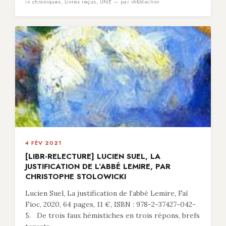
in
chroniques
,
Livres reçus
,
UNE
— par rÃ©daction
4 FÉV 2021
[LIBR-RELECTURE] LUCIEN SUEL, LA
JUSTIFICATION DE L’ABBÉ LEMIRE, PAR
CHRISTOPHE STOLOWICKI
Lucien Suel, La justification de l’abbé Lemire, Faï
Fioc, 2020, 64 pages, 11 €, ISBN : 978-2-37427-042-
5. De trois faux hémistiches en trois répons, brefs