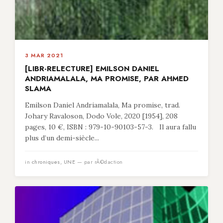
3 MAR 2021
[LIBR-RELECTURE] EMILSON DANIEL
ANDRIAMALALA, MA PROMISE, PAR AHMED
SLAMA
Emilson Daniel Andriamalala, Ma promise, trad.
Johary Ravaloson, Dodo Vole, 2020 [1954], 208
pages, 10 €, ISBN : 979-10-90103-57-3. Il aura fallu
plus d’un demi-siècle...
in
chroniques
,
UNE
— par rÃ©daction