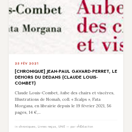
25 FÉV 2021
[CHRONIQUE] JEAN-PAUL GAVARD-PERRET, LE
DEHORS DU DEDANS (CLAUDE LOUIS-
COMBET)
Claude Louis-Combet, Aube des chairs et viscères,
Illustrations de Nomah, coll. « Scalps », Fata
Morgana, en librairie depuis le 19 février 2021, 56
pages, 14 €,...
in
chroniques
,
Livres reçus
,
UNE
— par rÃ©daction