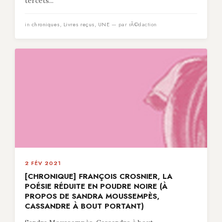
tercets...
in
chroniques
,
Livres reçus
,
UNE
— par rÃ©daction
2 FÉV 2021
[CHRONIQUE] FRANÇOIS CROSNIER, LA
POÉSIE RÉDUITE EN POUDRE NOIRE (À
PROPOS DE SANDRA MOUSSEMPÈS,
CASSANDRE À BOUT PORTANT)