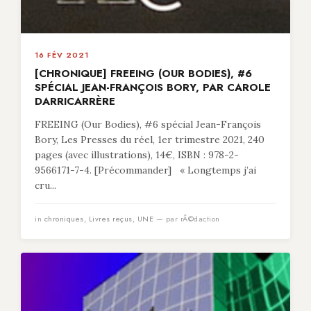
16 FÉV 2021
[CHRONIQUE] FREEING (OUR BODIES), #6
SPÉCIAL JEAN-FRANÇOIS BORY, PAR CAROLE
DARRICARRÈRE
FREEING (Our Bodies), #6 spécial Jean-François
Bory, Les Presses du réel, 1er trimestre 2021, 240
pages (avec illustrations), 14€, ISBN : 978-2-
9566171-7-4. [Précommander] « Longtemps j’ai
cru...
in
chroniques
,
Livres reçus
,
UNE
— par rÃ©daction