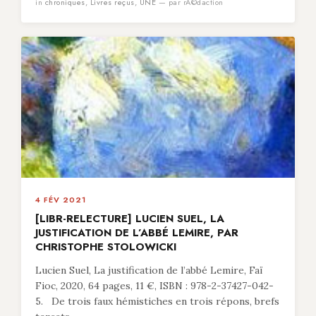
in
chroniques
,
Livres reçus
,
UNE
— par rÃ©daction
4 FÉV 2021
[LIBR-RELECTURE] LUCIEN SUEL, LA
JUSTIFICATION DE L’ABBÉ LEMIRE, PAR
CHRISTOPHE STOLOWICKI
Lucien Suel, La justification de l’abbé Lemire, Faï
Fioc, 2020, 64 pages, 11 €, ISBN : 978-2-37427-042-
5. De trois faux hémistiches en trois répons, brefs