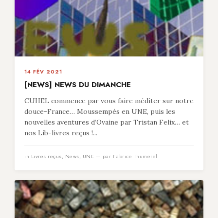
14 FÉV 2021
[NEWS] NEWS DU DIMANCHE
CUHEL commence par vous faire méditer sur notre
douce-France… Moussempès en UNE, puis les
nouvelles aventures d’Ovaine par Tristan Felix… et
nos Lib-livres reçus !...
in
Livres reçus
,
News
,
UNE
— par Fabrice Thumerel