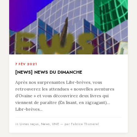
7 FÉV 2021
[NEWS] NEWS DU DIMANCHE
Après nos surprenantes Libr-brèves, vous
retrouverez les attendues « nouvelles aventures
d’Ovaine » et vous découvrirez deux livres qui
viennent de paraître (En lisant, en zigzagant)…
Libr-brèves...
in
Livres reçus
,
News
,
UNE
— par Fabrice Thumerel