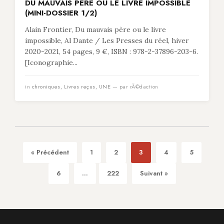
DU MAUVAIS PÈRE OU LE LIVRE IMPOSSIBLE
(MINI-DOSSIER 1/2)
Alain Frontier, Du mauvais père ou le livre
impossible, Al Dante / Les Presses du réel, hiver
2020-2021, 54 pages, 9 €, ISBN : 978-2-37896-203-6.
[Iconographie...
in
chroniques
,
Livres reçus
,
UNE
— par rÃ©daction
« Précédent
1
2
3
4
5
6
...
222
Suivant »