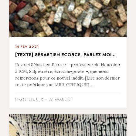
14 FÉV 2021
[TEXTE] SÉBASTIEN ECORCE, PARLEZ-MOI…
Revoici Sébastien Ecorce – professeur de Neurobio
à ICM, Salpètrière, écrivain-poète –, que nous
remercions pour ce nouvel inédit. [Lire son dernier
texte poétique sur LIBR-CRITIQUE] ...
in
créations
,
UNE
— par rÃ©daction