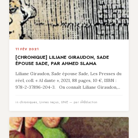
11 FÉV 2021
[CHRONIQUE] LILIANE GIRAUDON, SADE
ÉPOUSE SADE, PAR AHMED SLAMA
Liliane Giraudon, Sade épouse Sade, Les Presses du
réel, coll. « Al dante », 2021, 88 pages, 10 €, ISBN :
978-2-37896-204-3. On connaît Liliane Giraudon,...
in
chroniques
,
Livres reçus
,
UNE
— par rÃ©daction