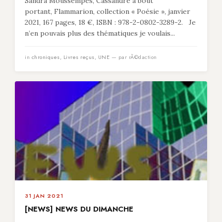
Sandra Moussempès, Cassandre à bout
portant, Flammarion, collection « Poésie », janvier
2021, 167 pages, 18 €, ISBN : 978-2-0802-3289-2. Je
n’en pouvais plus des thématiques je voulais...
in
chroniques
,
Livres reçus
,
UNE
— par rÃ©daction
31 JAN 2021
[NEWS] NEWS DU DIMANCHE