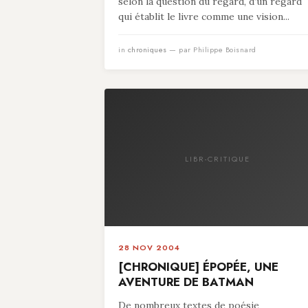
selon la question du regard, d’un regard
qui établit le livre comme une vision...
in
chroniques
— par Philippe Boisnard
LIBR-CRITIQUE
28 NOV 2004
[CHRONIQUE] ÉPOPÉE, UNE
AVENTURE DE BATMAN
De nombreux textes de poésie