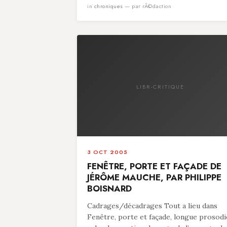
in
chroniques
— par rÃ©daction
LIBR-CRITIQUE
3 OCT 2005
FENÊTRE, PORTE ET FAÇADE DE
JÉRÔME MAUCHE, PAR PHILIPPE
BOISNARD
Cadrages/décadrages Tout a lieu dans
Fenêtre, porte et façade, longue prosodi