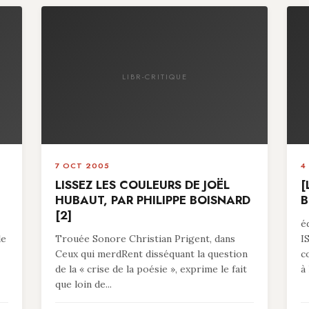
LIBR-CRITIQUE
7 OCT 2005
4
LISSEZ LES COULEURS DE JOËL
[
HUBAUT, PAR PHILIPPE BOISNARD
B
[2]
é
le
Trouée Sonore Christian Prigent, dans
I
Ceux qui merdRent disséquant la question
c
de la « crise de la poésie », exprime le fait
à 
que loin de...