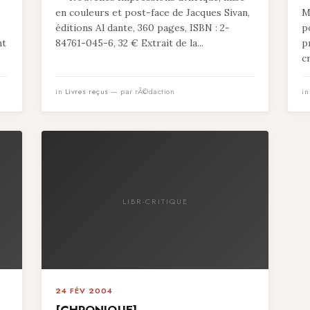
en couleurs et post-face de Jacques Sivan,
M
s
éditions Al dante, 360 pages, ISBN : 2-
p
nt
84761-045-6, 32 € Extrait de la...
p
c
in
Livres reçus
— par rÃ©daction
i
LIBR-CRITIQUE
24 FÉV 2004