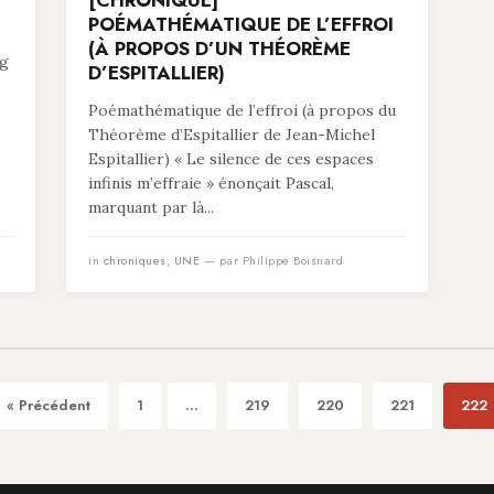
[CHRONIQUE]
POÉMATHÉMATIQUE DE L’EFFROI
(À PROPOS D’UN THÉORÈME
ng
D’ESPITALLIER)
Poémathématique de l’effroi (à propos du
Théorème d’Espitallier de Jean-Michel
Espitallier) « Le silence de ces espaces
infinis m’effraie » énonçait Pascal,
marquant par là...
in
chroniques
,
UNE
— par Philippe Boisnard
« Précédent
1
...
219
220
221
222