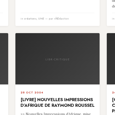
d
du
in
créations
,
UNE
— par rÃ©daction
i
LIBR-CRITIQUE
28 OCT 2004
2
[LIVRE] NOUVELLES IMPRESSIONS
[
D’AFRIQUE DE RAYMOND ROUSSEL
C
P
>> Nouvelles Impressions d’Afrique, mise