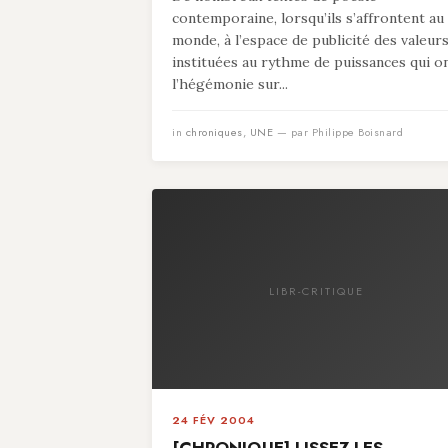
contemporaine, lorsqu’ils s’affrontent au
monde, à l’espace de publicité des valeur
instituées au rythme de puissances qui o
l’hégémonie sur...
in
chroniques
,
UNE
— par Philippe Boisnard
LIBR-CRITIQUE
24 FÉV 2004