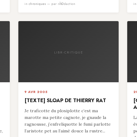
in
chroniques
— par rÃ©daction
i
LIBR-CRITIQUE
9 AVR 2005
2
[TEXTE] SLOAP DE THIERRY RAT
[
A
Je traficotte du plosiplotte c’est ma
marotte ma petite cagnote, je gnaude la
L
ragnousse, j’enfreliquotte le fumi parlotte
é
e,
l’aristote pet au l’aimé douce la rustre...
p