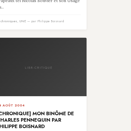
rapeaux tel Nicolas Bouvier et son Usage
...
n
chroniques
,
UNE
— par Philippe Boisnard
LIBR-CRITIQUE
4 AOÛT 2004
CHRONIQUE] MON BINÔME DE
HARLES PENNEQUIN PAR
HILIPPE BOISNARD