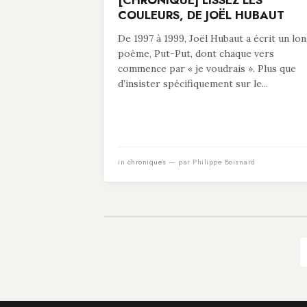
[CHRONIQUE] LISSEZ LES
COULEURS, DE JOËL HUBAUT
De 1997 à 1999, Joël Hubaut a écrit un lo
poème, Put-Put, dont chaque vers
commence par « je voudrais ». Plus que
d’insister spécifiquement sur le...
in
chroniques
— par Philippe Boisnard