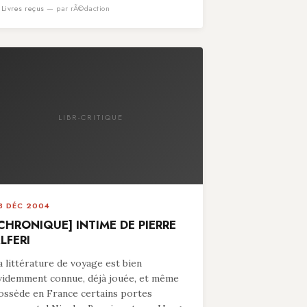
n
Livres reçus
— par rÃ©daction
LIBR-CRITIQUE
8 DÉC 2004
CHRONIQUE] INTIME DE PIERRE
LFERI
a littérature de voyage est bien
videmment connue, déjà jouée, et même
ossède en France certains portes