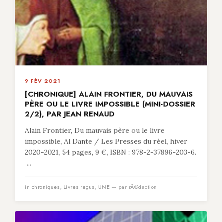
9 FÉV 2021
[CHRONIQUE] ALAIN FRONTIER, DU MAUVAIS
PÈRE OU LE LIVRE IMPOSSIBLE (MINI-DOSSIER
2/2), PAR JEAN RENAUD
Alain Frontier, Du mauvais père ou le livre
impossible, Al Dante / Les Presses du réel, hiver
2020-2021, 54 pages, 9 €, ISBN : 978-2-37896-203-6.
...
in
chroniques
,
Livres reçus
,
UNE
— par rÃ©daction