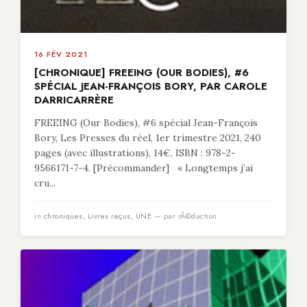
16 FÉV 2021
[CHRONIQUE] FREEING (OUR BODIES), #6
SPÉCIAL JEAN-FRANÇOIS BORY, PAR CAROLE
DARRICARRÈRE
FREEING (Our Bodies), #6 spécial Jean-François
Bory, Les Presses du réel, 1er trimestre 2021, 240
pages (avec illustrations), 14€, ISBN : 978-2-
9566171-7-4. [Précommander] « Longtemps j’ai
cru...
in
chroniques
,
Livres reçus
,
UNE
— par rÃ©daction