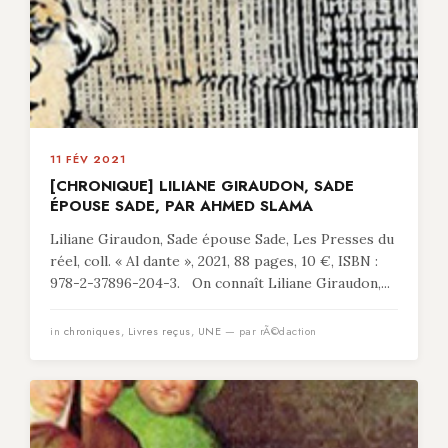
11 FÉV 2021
[CHRONIQUE] LILIANE GIRAUDON, SADE
ÉPOUSE SADE, PAR AHMED SLAMA
Liliane Giraudon, Sade épouse Sade, Les Presses du
réel, coll. « Al dante », 2021, 88 pages, 10 €, ISBN :
978-2-37896-204-3. On connaît Liliane Giraudon,...
in
chroniques
,
Livres reçus
,
UNE
— par rÃ©daction