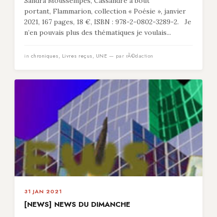
Sandra Moussempès, Cassandre à bout
portant, Flammarion, collection « Poésie », janvier
2021, 167 pages, 18 €, ISBN : 978-2-0802-3289-2. Je
n’en pouvais plus des thématiques je voulais...
in
chroniques
,
Livres reçus
,
UNE
— par rÃ©daction
31 JAN 2021
[NEWS] NEWS DU DIMANCHE