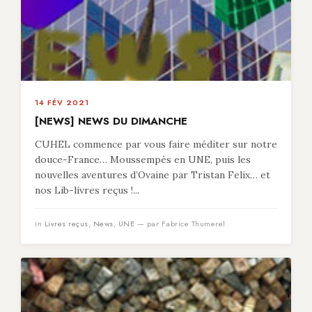
14 FÉV 2021
[NEWS] NEWS DU DIMANCHE
CUHEL commence par vous faire méditer sur notre
douce-France… Moussempès en UNE, puis les
nouvelles aventures d’Ovaine par Tristan Felix… et
nos Lib-livres reçus !...
in
Livres reçus
,
News
,
UNE
— par Fabrice Thumerel