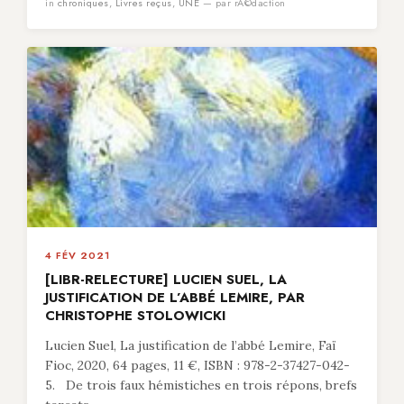
in
chroniques
,
Livres reçus
,
UNE
— par rÃ©daction
4 FÉV 2021
[LIBR-RELECTURE] LUCIEN SUEL, LA
JUSTIFICATION DE L’ABBÉ LEMIRE, PAR
CHRISTOPHE STOLOWICKI
Lucien Suel, La justification de l’abbé Lemire, Faï
Fioc, 2020, 64 pages, 11 €, ISBN : 978-2-37427-042-
5. De trois faux hémistiches en trois répons, brefs