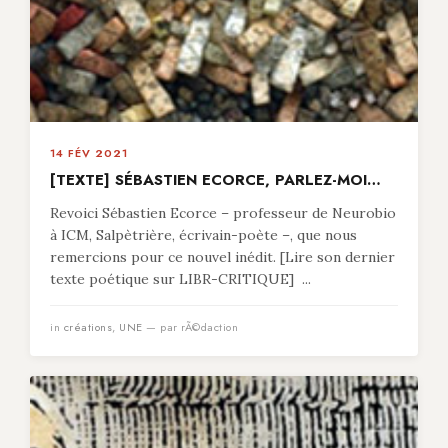
14 FÉV 2021
[TEXTE] SÉBASTIEN ECORCE, PARLEZ-MOI…
Revoici Sébastien Ecorce – professeur de Neurobio
à ICM, Salpètrière, écrivain-poète –, que nous
remercions pour ce nouvel inédit. [Lire son dernier
texte poétique sur LIBR-CRITIQUE] ...
in
créations
,
UNE
— par rÃ©daction