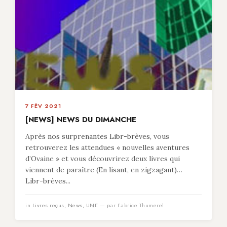
7 FÉV 2021
[NEWS] NEWS DU DIMANCHE
Après nos surprenantes Libr-brèves, vous
retrouverez les attendues « nouvelles aventures
d’Ovaine » et vous découvrirez deux livres qui
viennent de paraître (En lisant, en zigzagant)…
Libr-brèves...
in
Livres reçus
,
News
,
UNE
— par Fabrice Thumerel