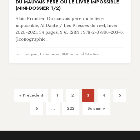
DU MAUVAIS PÈRE OU LE LIVRE IMPOSSIBLE
(MINI-DOSSIER 1/2)
Alain Frontier, Du mauvais père ou le livre
impossible, Al Dante / Les Presses du réel, hiver
2020-2021, 54 pages, 9 €, ISBN : 978-2-37896-203-6.
[Iconographie...
in
chroniques
,
Livres reçus
,
UNE
— par rÃ©daction
« Précédent
1
2
3
4
5
6
...
222
Suivant »