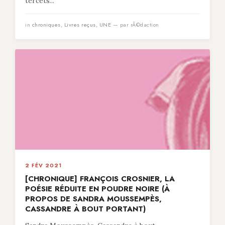
tercets...
in
chroniques
,
Livres reçus
,
UNE
— par rÃ©daction
2 FÉV 2021
[CHRONIQUE] FRANÇOIS CROSNIER, LA
POÉSIE RÉDUITE EN POUDRE NOIRE (À
PROPOS DE SANDRA MOUSSEMPÈS,
CASSANDRE À BOUT PORTANT)