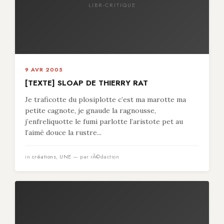
LIBR-CRITIQUE
9 AVR 2005
[TEXTE] SLOAP DE THIERRY RAT
Je traficotte du plosiplotte c’est ma marotte ma
petite cagnote, je gnaude la ragnousse,
j’enfreliquotte le fumi parlotte l’aristote pet au
l’aimé douce la rustre...
in
créations
,
UNE
— par rÃ©daction