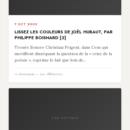
7 OCT 2005
LISSEZ LES COULEURS DE JOËL HUBAUT, PAR
PHILIPPE BOISNARD [2]
Trouée Sonore Christian Prigent, dans Ceux qui
merdRent disséquant la question de la « crise de la
poésie », exprime le fait que loin de...
in
chroniques
— par rÃ©daction
LIBR-CRITIQUE