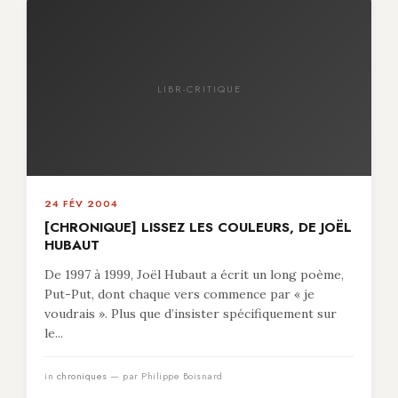
LIBR-CRITIQUE
24 FÉV 2004
[CHRONIQUE] LISSEZ LES COULEURS, DE JOËL
HUBAUT
De 1997 à 1999, Joël Hubaut a écrit un long poème,
Put-Put, dont chaque vers commence par « je
voudrais ». Plus que d’insister spécifiquement sur
le...
in
chroniques
— par Philippe Boisnard