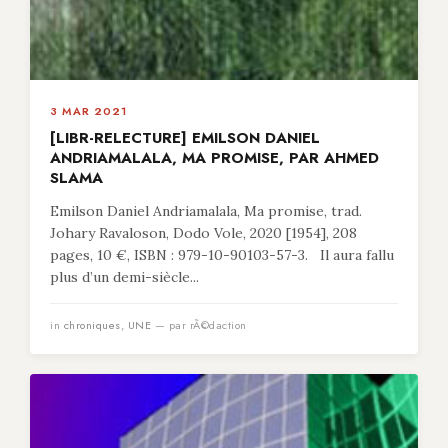
3 MAR 2021
[LIBR-RELECTURE] EMILSON DANIEL
ANDRIAMALALA, MA PROMISE, PAR AHMED
SLAMA
Emilson Daniel Andriamalala, Ma promise, trad.
Johary Ravaloson, Dodo Vole, 2020 [1954], 208
pages, 10 €, ISBN : 979-10-90103-57-3. Il aura fallu
plus d’un demi-siècle...
in
chroniques
,
UNE
— par rÃ©daction