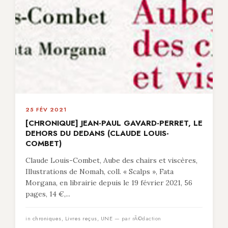
25 FÉV 2021
[CHRONIQUE] JEAN-PAUL GAVARD-PERRET, LE
DEHORS DU DEDANS (CLAUDE LOUIS-
COMBET)
Claude Louis-Combet, Aube des chairs et viscères,
Illustrations de Nomah, coll. « Scalps », Fata
Morgana, en librairie depuis le 19 février 2021, 56
pages, 14 €,...
in
chroniques
,
Livres reçus
,
UNE
— par rÃ©daction