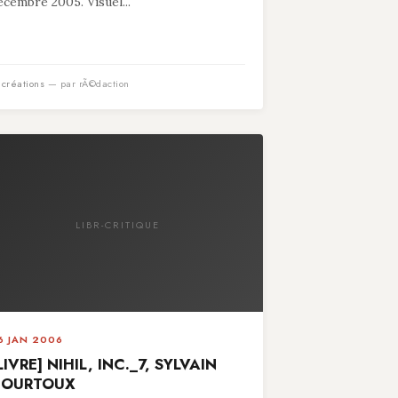
écembre 2005. Visuel...
n
créations
— par rÃ©daction
LIBR-CRITIQUE
6 JAN 2006
LIVRE] NIHIL, INC._7, SYLVAIN
COURTOUX