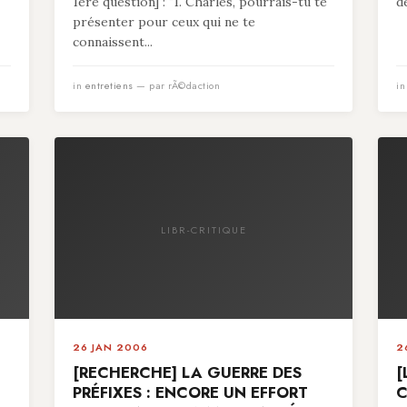
1ère question] : "1. Charles, pourrais-tu te
d
présenter pour ceux qui ne te
connaissent...
in
entretiens
— par rÃ©daction
i
LIBR-CRITIQUE
26 JAN 2006
2
[RECHERCHE] LA GUERRE DES
[
PRÉFIXES : ENCORE UN EFFORT