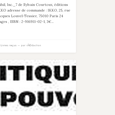
ihil, Inc._7 de Sylvain Courtoux, éditions
KKO adresse de commande : IKKO, 25, rue
acques Louvel-Tessier, 75010 Paris 24
ages , ISBN : 2-916911-02-1, 3€...
n
Livres reçus
— par rÃ©daction