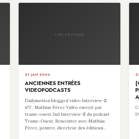
LIBR-CRITIQUE
27 JAN 2006
2
ANCIENNES ENTRÉES
[
VIDEOPODCASTS
P
A
Dailymotion blogged video Interview-Z
n°2 : Mathias Pérez Vidéo envoyé par
C
trame-ouest 2nd Interview-Z du podcast
l
Trame-Ouest. Rencontre avec Mathias
Pérez, peintre, directeur des éditiosn...