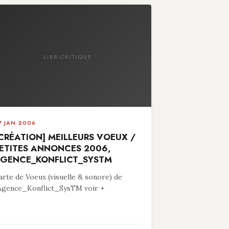
LIBR-CRITIQUE
7 JAN 2006
CRÉATION] MEILLEURS VOEUX /
ETITES ANNONCES 2006,
GENCE_KONFLICT_SYSTM
arte de Voeux (visuelle & sonore) de
’Agence_Konflict_SysTM voir +