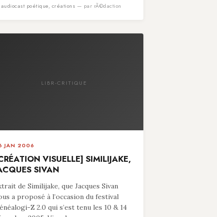
n
audiocast poétique
,
créations
— par rÃ©daction
LIBR-CRITIQUE
6 JAN 2006
CRÉATION VISUELLE] SIMILIJAKE,
ACQUES SIVAN
xtrait de Similijake, que Jacques Sivan
ous a proposé à l’occasion du festival
énéalogi-Z 2.0 qui s’est tenu les 10 & 14