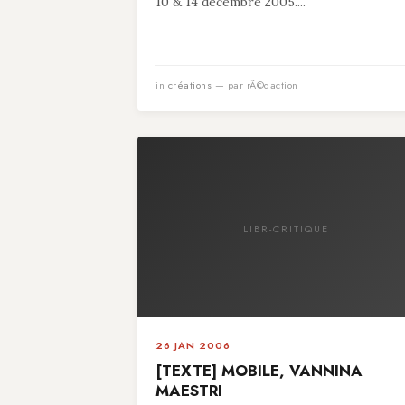
10 & 14 décembre 2005....
in
créations
— par rÃ©daction
LIBR-CRITIQUE
26 JAN 2006
[TEXTE] MOBILE, VANNINA
MAESTRI