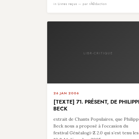
in
Livres reçus
— par rÃ©daction
LIBR-CRITIQUE
26 JAN 2006
[TEXTE] 71. PRÉSENT, DE PHILIPP
BECK
extrait de Chants Populaires, que Philip
Beck nous a proposé à l’occasion du
festival Généalogi-Z 2.0 qui s’est tenu les