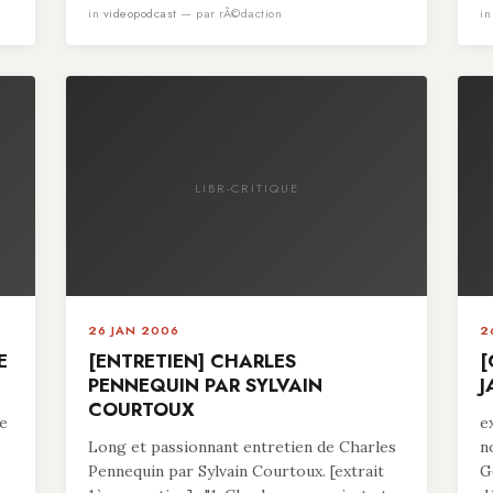
in
videopodcast
— par rÃ©daction
i
LIBR-CRITIQUE
26 JAN 2006
2
E
[ENTRETIEN] CHARLES
[
PENNEQUIN PAR SYLVAIN
J
COURTOUX
pe
e
Long et passionnant entretien de Charles
n
Pennequin par Sylvain Courtoux. [extrait
G