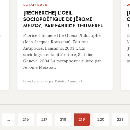
23 JAN 2006
2
[RECHERCHE] L’OEIL
[
SOCIOPOÉTIQUE DE JÊROME
C
MEIZOZ, PAR FABRICE THUMEREL
T
s,
Fabrice Thumerel Le Gueux Philosophe
D
(Jean-Jacques Rousseau), Éditions
L
Antipodes, Lausanne, 2003 L’Œil
(
sociologue et la littérature, Slatkine,
o
Genève, 2004 La métaphore utilisée par
p
Jérôme Meizoz...
in
recherches
— par Fabrice Thumerel
i
...
216
217
218
219
220
221