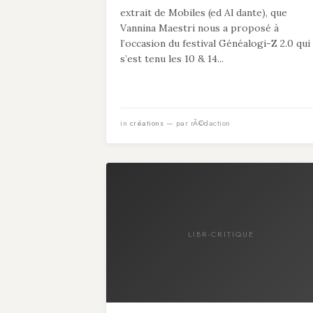
extrait de Mobiles (ed Al dante), que
Vannina Maestri nous a proposé à
l’occasion du festival Généalogi-Z 2.0 qui
s’est tenu les 10 & 14...
in
créations
— par rÃ©daction
LIBR-CRITIQUE