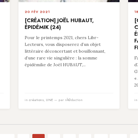
20 FÉV 2021
1
[CRÉATION] JOËL HUBAUT,
[
ÉPIDÉMIK (24)
C
É
Pour le printemps 2021, chers Libr-
F
Lecteurs, vous disposerez d’un objet
F
littéraire déconcertant et bouillonnant,
d’une rare vie singulière : la somme
F
épidémike de Joël HUBAUT,...
d
G
«
20
in
créations
,
UNE
— par rÃ©daction
i