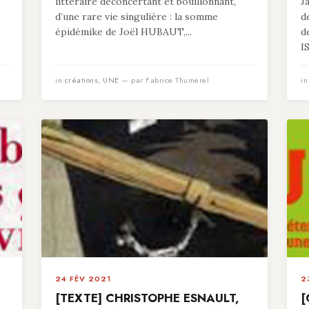
littéraire déconcertant et bouillonnant,
J
d’une rare vie singulière : la somme
d
épidémike de Joël HUBAUT,...
d
I
in
créations
,
UNE
— par Fabrice Thumerel
i
24 FÉV 2021
2
[TEXTE] CHRISTOPHE ESNAULT,
[