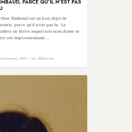
IMBAUD, PARCE QU’IL N’EST PAS
U
rthur Rimbaud est un bon objet de
ibrairie, parce qu’il n’est pas lu. Le
ombre de livres auquel son nom donne le
itre est impressionnant. ...
n
chroniques
,
UNE
— par rÃ©daction