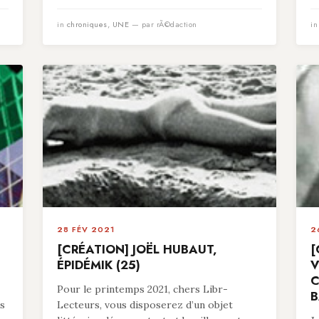
in
chroniques
,
UNE
— par rÃ©daction
i
28 FÉV 2021
2
[CRÉATION] JOËL HUBAUT,
[
ÉPIDÉMIK (25)
V
C
Pour le printemps 2021, chers Libr-
B
es
Lecteurs, vous disposerez d’un objet