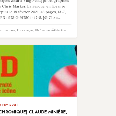
acques Sicard, Vingt-cinq photographies
e Chris Marker, La Barque, en librairie
epuis le 19 février 2021, 48 pages, 13 €,
SBN : 978-2-917504-47-5. [© Chris...
n
chroniques
,
Livres reçus
,
UNE
— par rÃ©daction
3 FÉV 2021
CHRONIQUE] CLAUDE MINIÈRE,