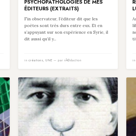
PSYCHOPATHOLOGIES DE MES
R
ÉDITEURS (EXTRAITS)
L
Fin observateur, l’éditeur dit que les
A
poètes sont très durs entre eux. Et en
l
s’appuyant sur son expérience en Syrie, il
n
dit aussi qu’il y...
t
in
créations
,
UNE
— par rÃ©daction
i