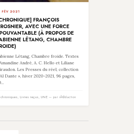
8 FÉV 2021
CHRONIQUE] FRANÇOIS
ROSNIER, AVEC UNE FORCE
POUVANTABLE (À PROPOS DE
ABIENNE LÉTANG, CHAMBRE
ROIDE)
abienne Létang, Chambre froide. Textes
’Amandine André, A. C. Hello et Liliane
iraudon. Les Presses du réel, collection
 Al Dante », hiver 2020-2021, 96 pages,
...
n
chroniques
,
Livres reçus
,
UNE
— par rÃ©daction