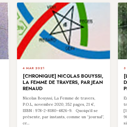
4 MAR 2021
3
[CHRONIQUE] NICOLAS BOUYSSI,
[
LA FEMME DE TRAVERS, PAR JEAN
D
RENAUD
P
Nicolas Bouyssi, La Femme de travers,
E
P.O.L, novembre 2020, 352 pages, 21 €,
t
ISBN : 978-2-8180-4826-9. Quoiqu’il se
[
présente, par instants, comme un “journal”,
9
ce...
si