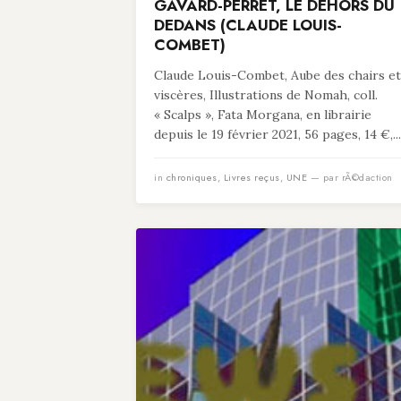
GAVARD-PERRET, LE DEHORS DU
DEDANS (CLAUDE LOUIS-
COMBET)
Claude Louis-Combet, Aube des chairs et
viscères, Illustrations de Nomah, coll.
« Scalps », Fata Morgana, en librairie
depuis le 19 février 2021, 56 pages, 14 €,...
in
chroniques
,
Livres reçus
,
UNE
— par rÃ©daction