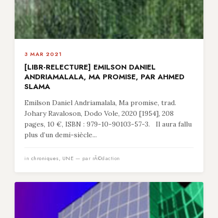
3 MAR 2021
[LIBR-RELECTURE] EMILSON DANIEL
ANDRIAMALALA, MA PROMISE, PAR AHMED
SLAMA
Emilson Daniel Andriamalala, Ma promise, trad.
Johary Ravaloson, Dodo Vole, 2020 [1954], 208
pages, 10 €, ISBN : 979-10-90103-57-3. Il aura fallu
plus d’un demi-siècle...
in
chroniques
,
UNE
— par rÃ©daction