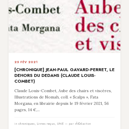
25 FÉV 2021
[CHRONIQUE] JEAN-PAUL GAVARD-PERRET, LE
DEHORS DU DEDANS (CLAUDE LOUIS-
COMBET)
Claude Louis-Combet, Aube des chairs et viscères,
Illustrations de Nomah, coll. « Scalps », Fata
Morgana, en librairie depuis le 19 février 2021, 56
pages, 14 €,...
in
chroniques
,
Livres reçus
,
UNE
— par rÃ©daction