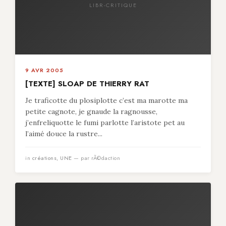
LIBR-CRITIQUE
9 AVR 2005
[TEXTE] SLOAP DE THIERRY RAT
Je traficotte du plosiplotte c’est ma marotte ma
petite cagnote, je gnaude la ragnousse,
j’enfreliquotte le fumi parlotte l’aristote pet au
l’aimé douce la rustre...
in
créations
,
UNE
— par rÃ©daction