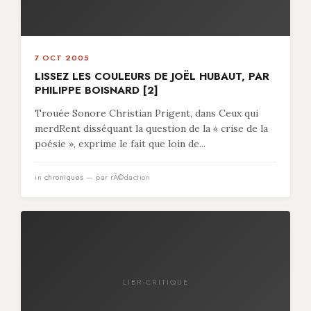
7 OCT 2005
LISSEZ LES COULEURS DE JOËL HUBAUT, PAR
PHILIPPE BOISNARD [2]
Trouée Sonore Christian Prigent, dans Ceux qui
merdRent disséquant la question de la « crise de la
poésie », exprime le fait que loin de...
in
chroniques
— par rÃ©daction
LIBR-CRITIQUE