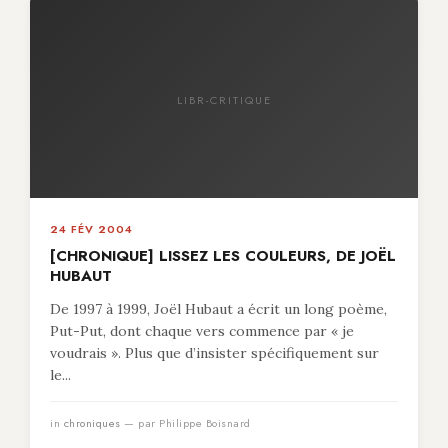
LIBR-CRITIQUE
24 FÉV 2004
[CHRONIQUE] LISSEZ LES COULEURS, DE JOËL
HUBAUT
De 1997 à 1999, Joël Hubaut a écrit un long poème,
Put-Put, dont chaque vers commence par « je
voudrais ». Plus que d’insister spécifiquement sur
le...
in
chroniques
— par Philippe Boisnard