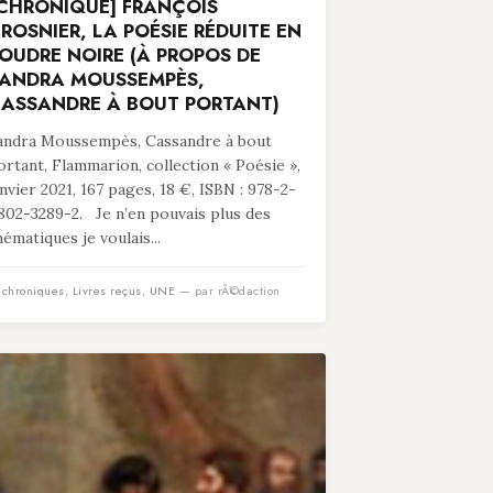
CHRONIQUE] FRANÇOIS
ROSNIER, LA POÉSIE RÉDUITE EN
OUDRE NOIRE (À PROPOS DE
ANDRA MOUSSEMPÈS,
ASSANDRE À BOUT PORTANT)
andra Moussempès, Cassandre à bout
ortant, Flammarion, collection « Poésie »,
anvier 2021, 167 pages, 18 €, ISBN : 978-2-
802-3289-2. Je n’en pouvais plus des
hématiques je voulais...
n
chroniques
,
Livres reçus
,
UNE
— par rÃ©daction