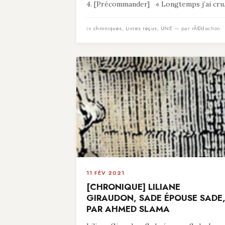
4. [Précommander] « Longtemps j’ai cru.
in
chroniques
,
Livres reçus
,
UNE
— par rÃ©daction
11 FÉV 2021
[CHRONIQUE] LILIANE
GIRAUDON, SADE ÉPOUSE SADE
PAR AHMED SLAMA