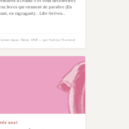
ventures d’Ovaine » et vous découvrirez
eux livres qui viennent de paraître (En
isant, en zigzagant)… Libr-brèves...
n
Livres reçus
,
News
,
UNE
— par Fabrice Thumerel
 FÉV 2021