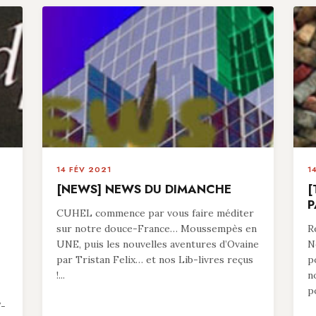
14 FÉV 2021
1
[NEWS] NEWS DU DIMANCHE
[
P
CUHEL commence par vous faire méditer
sur notre douce-France… Moussempès en
R
UNE, puis les nouvelles aventures d’Ovaine
N
par Tristan Felix… et nos Lib-livres reçus
p
!...
n
p
7-