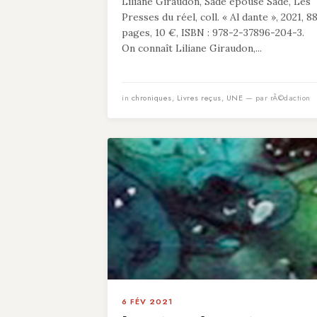
Liliane Giraudon, Sade épouse Sade, Les
Presses du réel, coll. « Al dante », 2021, 8
pages, 10 €, ISBN : 978-2-37896-204-3.
On connaît Liliane Giraudon,...
in
chroniques
,
Livres reçus
,
UNE
— par rÃ©daction
6 FÉV 2021