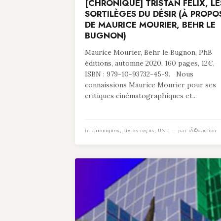
[CHRONIQUE] TRISTAN FELIX, LE
SORTILÈGES DU DÉSIR (À PROPO
DE MAURICE MOURIER, BEHR LE
BUGNON)
Maurice Mourier, Behr le Bugnon, PhB
éditions, automne 2020, 160 pages, 12€,
ISBN : 979-10-93732-45-9. Nous
connaissions Maurice Mourier pour ses
critiques cinématographiques et...
in
chroniques
,
Livres reçus
,
UNE
— par rÃ©daction