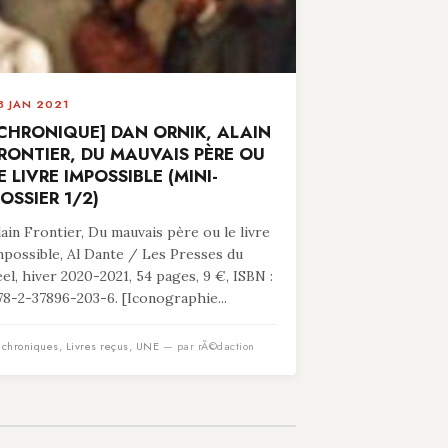
8 JAN 2021
CHRONIQUE] DAN ORNIK, ALAIN
RONTIER, DU MAUVAIS PÈRE OU
E LIVRE IMPOSSIBLE (MINI-
OSSIER 1/2)
lain Frontier, Du mauvais père ou le livre
mpossible, Al Dante / Les Presses du
éel, hiver 2020-2021, 54 pages, 9 €, ISBN :
78-2-37896-203-6. [Iconographie...
n
chroniques
,
Livres reçus
,
UNE
— par rÃ©daction