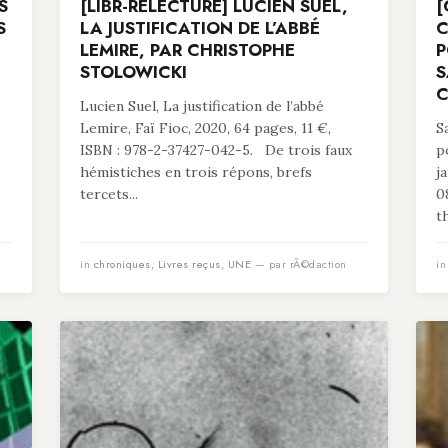
S
[LIBR-RELECTURE] LUCIEN SUEL,
[
S
LA JUSTIFICATION DE L’ABBÉ
C
LEMIRE, PAR CHRISTOPHE
P
STOLOWICKI
S
C
Lucien Suel, La justification de l’abbé
Lemire, Faï Fioc, 2020, 64 pages, 11 €,
S
ISBN : 978-2-37427-042-5. De trois faux
p
hémistiches en trois répons, brefs
j
tercets...
0
t
in
chroniques
,
Livres reçus
,
UNE
— par rÃ©daction
i