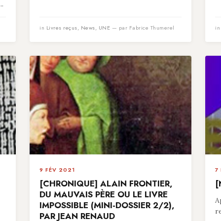
..
in
Livres reçus
,
News
,
UNE
— par Fabrice Thumerel
i
9 FÉV 2021
7
[CHRONIQUE] ALAIN FRONTIER,
[
,
DU MAUVAIS PÈRE OU LE LIVRE
A
IMPOSSIBLE (MINI-DOSSIER 2/2),
r
PAR JEAN RENAUD