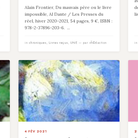
a
8
Alain Frontier, Du mauvais père ou le livre
d
impossible, Al Dante / Les Presses du
l
réel, hiver 2020-2021, 54 pages, 9 €, ISBN :
978-2-37896-203-6. ...
in
chroniques
,
Livres reçus
,
UNE
— par rÃ©daction
i
4 FÉV 2021
2