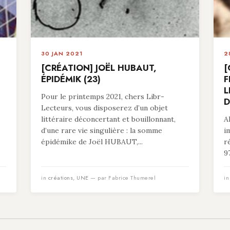
30 JAN 2021
2
[CRÉATION] JOËL HUBAUT,
[
ÉPIDÉMIK (23)
F
L
Pour le printemps 2021, chers Libr-
D
Lecteurs, vous disposerez d’un objet
littéraire déconcertant et bouillonnant,
A
d’une rare vie singulière : la somme
i
épidémike de Joël HUBAUT,...
r
9
in
créations
,
UNE
— par Fabrice Thumerel
i