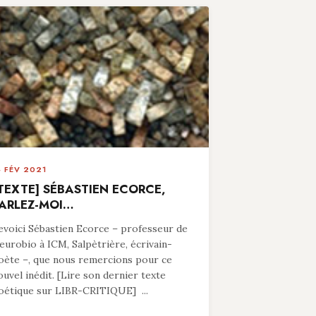
4 FÉV 2021
TEXTE] SÉBASTIEN ECORCE,
ARLEZ-MOI…
evoici Sébastien Ecorce – professeur de
eurobio à ICM, Salpètrière, écrivain-
oète –, que nous remercions pour ce
ouvel inédit. [Lire son dernier texte
oétique sur LIBR-CRITIQUE] ...