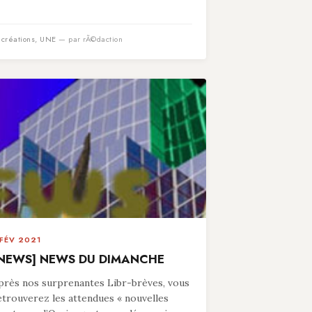
n
créations
,
UNE
— par rÃ©daction
 FÉV 2021
NEWS] NEWS DU DIMANCHE
près nos surprenantes Libr-brèves, vous
etrouverez les attendues « nouvelles