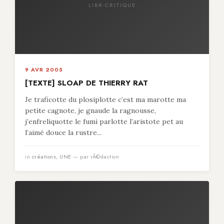
LIBR-CRITIQUE
9 AVR 2005
[TEXTE] SLOAP DE THIERRY RAT
Je traficotte du plosiplotte c’est ma marotte ma
petite cagnote, je gnaude la ragnousse,
j’enfreliquotte le fumi parlotte l’aristote pet au
l’aimé douce la rustre...
in
créations
,
UNE
— par rÃ©daction