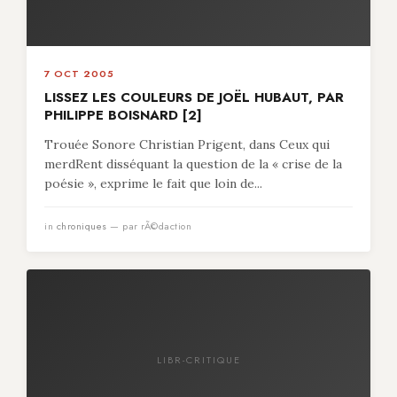
7 OCT 2005
LISSEZ LES COULEURS DE JOËL HUBAUT, PAR
PHILIPPE BOISNARD [2]
Trouée Sonore Christian Prigent, dans Ceux qui
merdRent disséquant la question de la « crise de la
poésie », exprime le fait que loin de...
in
chroniques
— par rÃ©daction
LIBR-CRITIQUE