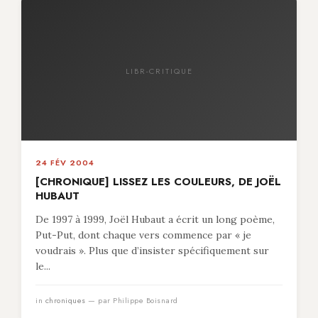
LIBR-CRITIQUE
24 FÉV 2004
[CHRONIQUE] LISSEZ LES COULEURS, DE JOËL
HUBAUT
De 1997 à 1999, Joël Hubaut a écrit un long poème,
Put-Put, dont chaque vers commence par « je
voudrais ». Plus que d’insister spécifiquement sur
le...
in
chroniques
— par Philippe Boisnard