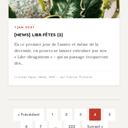
1 JAN 2021
[NEWS] LIBR-FÊTES (3)
En ce premier jour de l’année et même de la
décennie, on pourra se laisser entraîner par nos
« Libr-divagations » – qui au passage évoqueront
des...
in
Livres reçus
,
News
,
UNE
— par Fabrice Thumerel
« Précédent
1
2
3
4
5
6
7
...
222
Suivant »