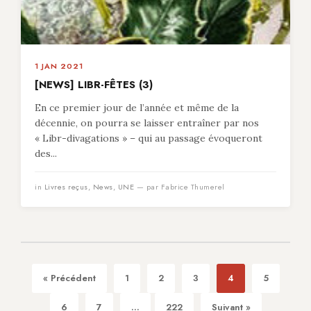
1 JAN 2021
[NEWS] LIBR-FÊTES (3)
En ce premier jour de l’année et même de la
décennie, on pourra se laisser entraîner par nos
« Libr-divagations » – qui au passage évoqueront
des...
in
Livres reçus
,
News
,
UNE
— par Fabrice Thumerel
« Précédent
1
2
3
4
5
6
7
...
222
Suivant »